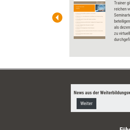
 und Pinnwand, für Handouts und
Trainer gi
t-Charts erleichtern Ihre
reichen v
he. Als Mitglied von Training
Seminart
ben Sie Flatrate-Zugriff auf alle
beteilige
als dezen
zu virtue
durchgef
von Traini
Werkzeug
und erläu
optimal 
News aus der Weiterbildungsw
Weiter
Füh