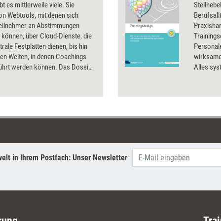
bt es mittlerweile viele. Sie
Stellhebe
on Webtools, mit denen sich
Berufsal
eilnehmer an Abstimmungen
Praxishan
n können, über Cloud-Dienste, die
Training
trale Festplatten dienen, bis hin
Personale
llen Welten, in denen Coachings
wirksame
ührt werden können. Das Dossier
Alles sys
ng aktuell stellt elektronische
und mit 
e für verschieden Zwecke vor
Transfer
tert, wie Trainer und Coachs sie
nutzen können.
elt in Ihrem Postfach: Unser Newsletter
rung
Trai