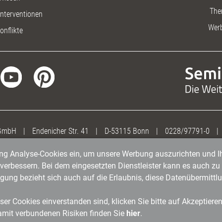
The
nterventionen
Wer
onflikte
 GmbH
|
Endenicher Str. 41
|
D-53115 Bonn
|
0228/97791-0
|
gung Analyse-Cookies ein, um unsere Werbung auszurichten und Ih
erbessern. Bei dem eingesetzten Dienstleister kann es auch zu 
igung bezieht sich auch auf die Erlaubnis, diese Datenübermit
er Cookies einverstanden sind, klicken Sie bitte auf Akzeptiere
amit verbundenen Risiken finden Sie
hier
.