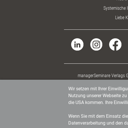
Systemische I
Liebe K
managerSeminare Verlags
Wir setzen mit Ihrer Einwilli
Nutzung unserer Webseite zu v
die USA kommen. Ihre Einwill
Wenn Sie mit dem Einsatz dies
Datenverarbeitung und den d