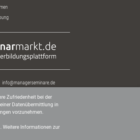
men
bung
info@managerseminare.de
re Zufriedenheit bei der
einer Datenübermittlung in
tlungen vorzunehmen.
n. Weitere Informationen zur