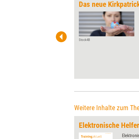
ch negativ
Das neue Kirkpatric
Coaching wirkt – das würden
wohl alle Coachs
unterschreiben. Doch was
einen Effekt hat, hat oft auch
unerwünschte
Stock4B
Nebenwirkungen. Coaching
macht da keine Ausnahme, wie
eine Studie zeigt, die jüngst mit
dem Deutschen Coaching-
Preis ausgezeichnet wurde.
Training aktuell mit den
wichtigsten Ergebnissen.
Weitere Inhalte zum Th
keit
Elektronische Helfe
 wirkungsvolle Grafiken für
Elektroni