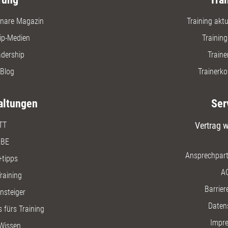
nare Magazin
Training aktue
ip-Medien
Trainin
adership
Traine
Blog
Trainerko
altungen
Ser
TT
Vertrag w
BE
Ansprechpart
+tipps
A
raining
Barriere
insteiger
Daten
 fürs Training
Impr
Wissen