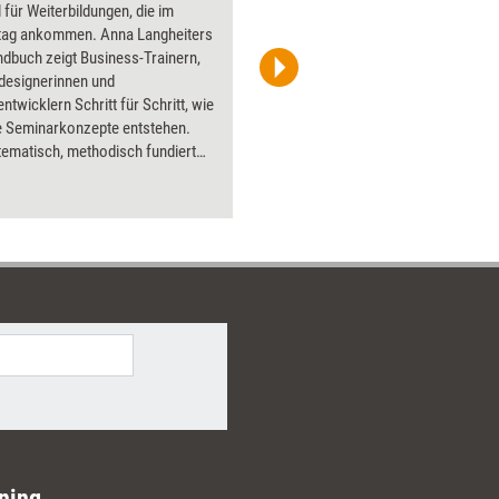
l für Weiterbildungen, die im
Flipchart
ltag ankommen. Anna Langheiters
PowerPoin
dbuch zeigt Business-Trainern,
Bildsprac
sdesignerinnen und
aktuell ha
ntwicklern Schritt für Schritt, wie
Bilder.
 Seminarkonzepte entstehen.
tematisch, methodisch fundiert
klarem Fokus auf
wirksamkeit.
ning