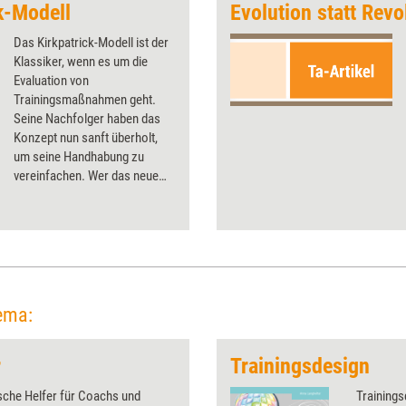
k-Modell
Evolution statt Revo
Das Kirkpatrick-Modell ist der
Klassiker, wenn es um die
Evaluation von
Trainingsmaßnahmen geht.
Seine Nachfolger haben das
Konzept nun sanft überholt,
um seine Handhabung zu
vereinfachen. Wer das neue
Modell nutzen möchte, kann
sich ab sofort auch auf
Deutsch akkreditieren.
ema:
r
Trainingsdesign
sche Helfer für Coachs und
Trainings