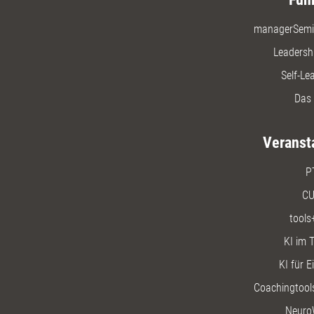
managerSemi
Leadersh
Self-Le
Das 
Veranst
P
CU
tools
KI im T
KI für E
Coachingtools
Neuro