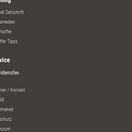
ll Zeitschrift
gsmedien
rkoffer
ffer Tipps
vice
iderrufen
ner / Kontakt
GB
freiheit
schutz
essum