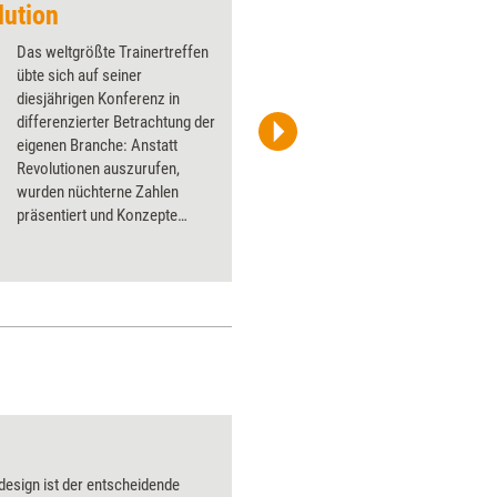
lution
'Wie war ich, Teilne
Das weltgrößte Trainertreffen
übte sich auf seiner
diesjährigen Konferenz in
differenzierter Betrachtung der
eigenen Branche: Anstatt
imageSource
Revolutionen auszurufen,
wurden nüchterne Zahlen
präsentiert und Konzepte
weiterentwickelt. Inhaltliche
Schwerpunkte: Mobile
Learning und
Bildungscontrolling.
Kognitive Beweglich
design ist der entscheidende
Über 1000