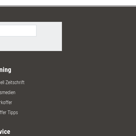
ro. Sie sparen gegenüber dem
ug 10 Euro.
ning
ll Zeitschrift
gsmedien
rkoffer
ffer Tipps
vice