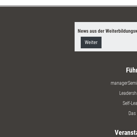
News aus der Weiterbildungsw
Weiter
Füh
managerSemi
Leadersh
Self-Le
Das 
Veranst