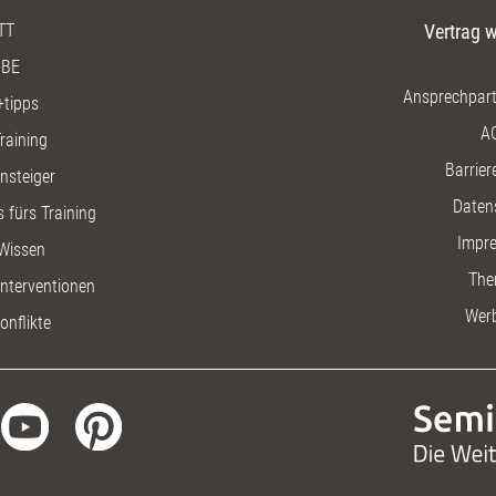
TT
Vertrag w
BE
Ansprechpart
+tipps
A
raining
Barriere
insteiger
Daten
 fürs Training
Impr
Wissen
The
nterventionen
Wer
onflikte