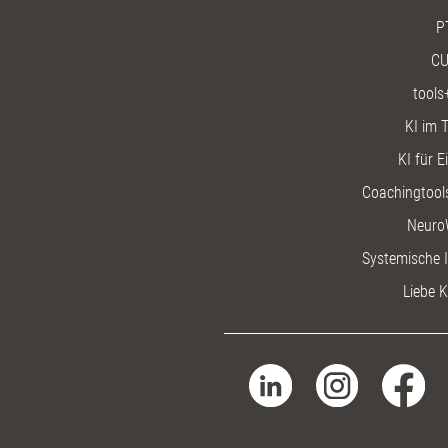
P
CU
tools
KI im T
KI für E
Coachingtools
Neuro
Systemische I
Liebe K