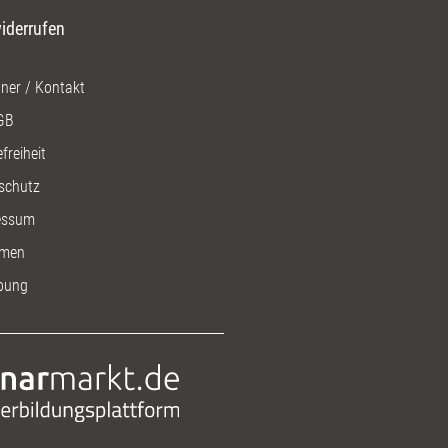
iderrufen
ner / Kontakt
GB
freiheit
schutz
essum
men
bung