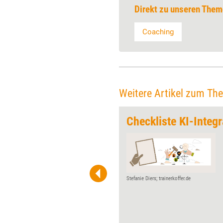
Direkt zu unseren Them
Coaching
Weitere Artikel zum Th
sse 2026
Checkliste KI-Integr
Vom BDVT-Camp bis zur
Online Educa Berlin: Auch das
Jahr 2026 bietet einige Events
explizit für Trainerinnen,
Beraterinnen und Coachs. Die
Stefanie Diers; trainerkoffer.de
wichtigsten Messen und
Kongresse im Überblick.