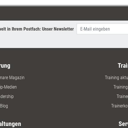
69,90 Eu
Einzelbez
elt in Ihrem Postfach: Unser Newsletter
rung
Trai
nare Magazin
Training aktue
ip-Medien
Trainin
adership
Traine
Blog
Trainerko
altungen
Ser