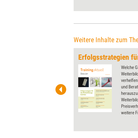
Weitere Inhalte zum Th
 wirkungsvolle Grafiken für
Welche G
 und Pinnwand, für Handouts und
Weiterbi
t-Charts erleichtern Ihre
verhelfen
he. Als Mitglied von Training
und Bera
ben Sie Flatrate-Zugriff auf alle
herauszu
Weiterbil
Preisver
weitere F
und das M
Weiterbil
dieses Do