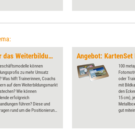
ema:
Erfolgsstrategien für das Weiterbildungsbusiness
Angebot: KartenSet
eschäftsmodelle können
100 metap
ldungsprofis zu mehr Umsatz
Fotomotiv
? Was hilft Trainerinnen, Coachs
oder Trai
tern auf dem Weiterbildungsmarkt
mit Bildk
stechen? Wie können
den Ecke
dende erfolgreich
15 cm), j
handlungen führen? Diese und
Metallbo
ragen rund um die Positionierung
gut mitei
arketing in der
'Grenzen 
dungsbranche klären die Artikel
mit Eins
ssier.
erhalten 