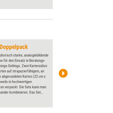
 Doppelpack
Pfeil 2
horisch starke, analogiebildende
Über 1000
e für den Einsatz in Beratungs-
Flipchart
nings-Settings. Zwei Kartensätze
PowerPoin
arten auf strapazierfähigem, an
Bildsprac
n abgerundeten Karton (22 cm x
aktuell ha
eweils in hochwertigen
Bilder.
xen verpackt. Die Sets kann man
nander kombinieren. Das Set
gestalten' hat zudem ein Booklet
atzvorschlägen. Den Doppelpack
Sie zum günstigen Kombipreis von