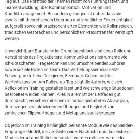
Tag auf. Das Portfolio der Themen reicht von Führungsstilen und
Teamentwicklung über Kommunikation, Motivation und
Konfliktmanagement. Besonders gelungen ist dabei, dass sie
jeweils mit theoretischem Unterbau und inhaltlicher Folgerichtigkeit
aufgerollt sowie mit praxisorientierten Elementen wie Rollenspielen,
triadischen Gesprächen und persönlichem Praxistransfer verknüpft
werden.
Unverzichtbare Bausteine im Grundlagenblock sind etwa Rolle und
Verständnis des Projektleiters, Kommunikationsinstrumente wie
Ich-Botschaften, Fragetechniken und umschreibendes Zuhören
sowie soziale Rollen im Team. Das Vertiefungsseminar setzt
Schwerpunkte beim Delegieren, Feedback-Geben und der
Wertediskussion. Am Follow-up-Tag zeigt die Autorin, wie sich
Reflexion im Training gestalten lässt und wie schwierige Situationen
bearbeitet werden können. Alles in allem ist der Leitfaden gut
durchdacht, versehen mit einem minutiös gestalteten Ablaufplan,
durchzogen von aktivierenden Übungen und begleitet von
zahlreichen Flipchartbögen und Metaplanvisualisierungen.
Ob jedoch im Training hinlänglich bekannte Module wie das Sender-
Empfänger-Modell, die vier Seiten einer Nachricht und das Eisberg-
Modell derart ausführlich behandelt werden müssen, wird jeder