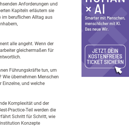
achsenden Anforderungen und
rten Kapiteln erläutern sie
m beruflichen Alltag aus
inhabern,
ment alle angeht. Wenn der
arbeiter gleichermaßen für
twortlich.
önnen Führungskräfte tun, um
ern? Wie übernehmen Menschen
r Einzelne, und welche
ende Komplexität und der
st-Practice-Teil werden die
hrt Schritt für Schritt, wie
nstitution Konzepte