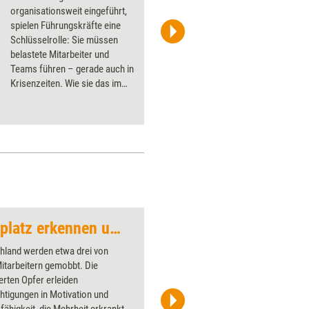
organisationsweit eingeführt,
spielen Führungskräfte eine
Schlüsselrolle: Sie müssen
belastete Mitarbeiter und
Teams führen – gerade auch in
Krisenzeiten. Wie sie das im
Seminar lernen können,
erklären die Stresskompass-
Autoren Mathias Hofmann und
Frank Strikker.
Mobbing am Arbeitsplatz erkennen und verhindern (Trainingskonzept)
Hamburger
hland werden etwa drei von
Über 1000
itarbeitern gemobbt. Die
Flipchart
erten Opfer erleiden
PowerPoin
htigungen in Motivation und
Bildsprac