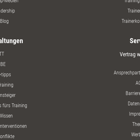
ip-Medien
Trainin
adership
Traine
Blog
Trainerko
altungen
Ser
TT
Vertrag w
BE
Ansprechpart
+tipps
A
raining
Barriere
insteiger
Daten
 fürs Training
Impr
Wissen
The
nterventionen
Wer
onflikte