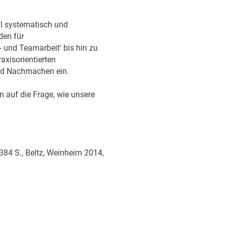
l systematisch und
den für
 und Team­arbeit' bis hin zu
raxisorientierten
nd Nachmachen ein.
n auf die Frage, wie unsere
84 S., Beltz, Weinheim 2014,