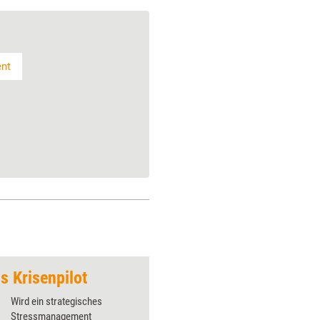
nt
s Krisenpilot
'Führung als gesells
Wird ein strategisches
Stressmanagement