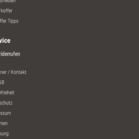
gsmedien
rkoffer
ffer Tipps
vice
iderrufen
ner / Kontakt
GB
freiheit
schutz
essum
men
bung