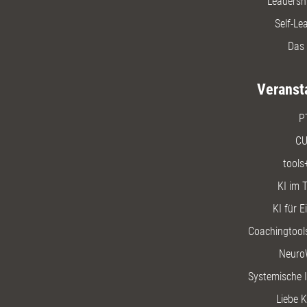
Leadersh
Self-Le
Das 
Veranst
P
CU
tools
KI im T
KI für E
Coachingtools
Neuro
Systemische I
Liebe K