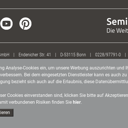
 GmbH
|
Endenicher Str. 41
|
D-53115 Bonn
|
0228/97791-0
|
gung Analyse-Cookies ein, um unsere Werbung auszurichten und Ih
erbessern. Bei dem eingesetzten Dienstleister kann es auch zu 
igung bezieht sich auch auf die Erlaubnis, diese Datenübermit
er Cookies einverstanden sind, klicken Sie bitte auf Akzeptiere
amit verbundenen Risiken finden Sie
hier
.
ieren