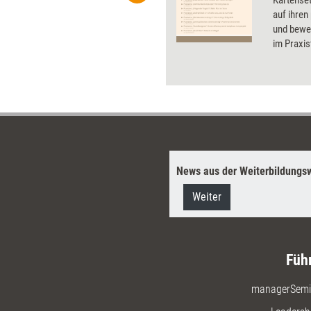
ben Sie Flatrate-Zugriff auf alle
Kartenset
auf ihren
und bewer
im Praxis
Testerge
Infos zu 
News aus der Weiterbildungsw
Weiter
Füh
managerSemi