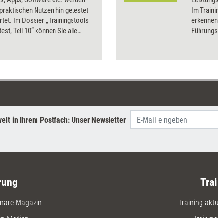
s, Apps, Software etc. werden
Leistungs
 praktischen Nutzen hin getestet
Im Traini
tet. Im Dossier „Trainingstools
erkennen
test, Teil 10“ können Sie alle
Führungsk
bnisse aus 2016 nachlesen – mit
einzusch
Preisen und Bezugsquellen.
Betriebsk
ihrer Mit
dreitägig
Teilnehme
Mobbing-
Möglichk
vorzubeu
elt in Ihrem Postfach: Unser Newsletter
interveni
Teams Lö
Mobbingko
rung
Trai
nare Magazin
Training aktue