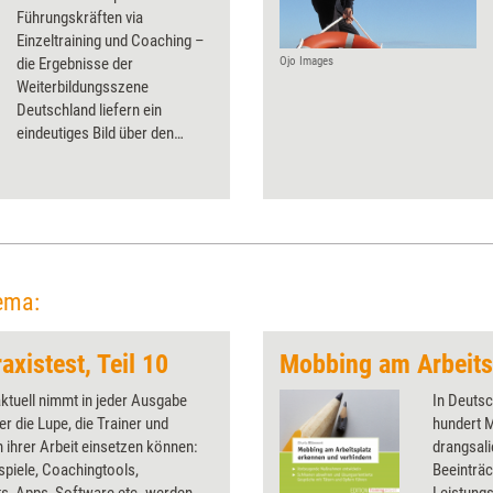
Führungskräften via
Einzeltraining und Coaching –
die Ergebnisse der
Ojo Images
Weiterbildungsszene
Deutschland liefern ein
eindeutiges Bild über den
zentralen
Weiterbildungsbedarf in
Unternehmen. Das Problem:
Führungskräfte stehen bereits
so unter Druck, dass
Weiterbildung selbst zum
Stressfaktor wird.
ema:
axistest, Teil 10
aktuell nimmt in jeder Ausgabe
In Deutsc
er die Lupe, die Trainer und
hundert M
 ihrer Arbeit einsetzen können:
drangsali
spiele, Coachingtools,
Beeinträc