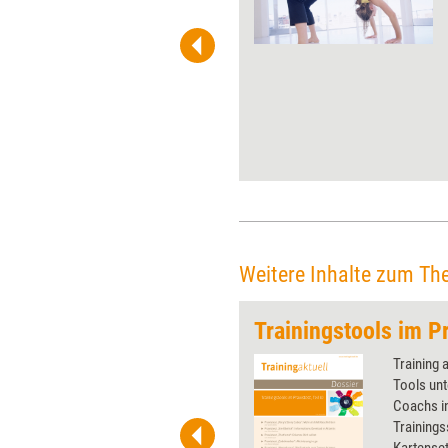
Erfahrungen, Wissensstände
und Wünsche mit ein und
bewertet Sachverhalte nach
der eigenen subjektiven
Wahrheit. Auf diese Weise
entstehen unzählige
Wirklichkeiten – und jede/r hält
die eigene für die reale. Der
Reality Check hilft dabei, die
Wirklichkeiten zu vereinen und
den Blick für das große Ganze
zu schärfen.
Weitere Inhalte zum Th
Trainingstools im Pr
 wirkungsvolle Grafiken für
Training 
 und Pinnwand, für Handouts und
Tools unt
t-Charts erleichtern Ihre
Coachs in
he. Als Mitglied von Training
Trainings