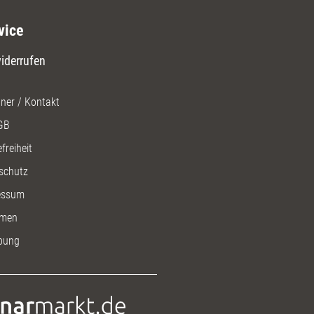
vice
iderrufen
ner / Kontakt
GB
freiheit
schutz
essum
men
bung