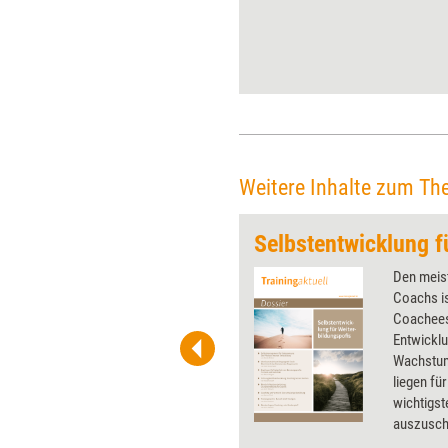
Aufträgen ankommt, erzählt
sie im Interview anlässlich des
25. Jubiläums von
MBConsulting.
Weitere Inhalte zum Th
mmunikation
 wirkungsvolle Grafiken für
Den meist
 und Pinnwand, für Handouts und
Coachs is
t-Charts erleichtern Ihre
Coachees 
he. Als Mitglied von Training
Entwicklu
ben Sie Flatrate-Zugriff auf alle
Wachstum
liegen fü
wichtigst
auszusch
persönlic