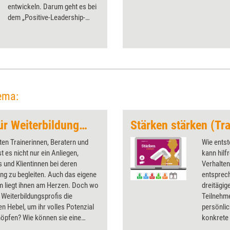
entwickeln. Darum geht es bei
dem „Positive-Leadership-
Spiel“. Grundlage des
Kartensets ist die kollegiale
Fallberatung, verbunden mit
Impulsen, Strategien und
Konzepten der Positiven
Psychologie. Business Coach
Silvia Balaban hat es mit fünf
ema:
Führungskräften für Training
aktuell getestet.
Selbstentwicklung für Weiterbildungsprofis
Stärken stärken (Tr
en Trainerinnen, Beratern und
Wie entst
t es nicht nur ein Anliegen,
kann hilf
und Klientinnen bei deren
Verhalte
ng zu begleiten. Auch das eigene
entsprec
 liegt ihnen am Herzen. Doch wo
dreitägig
r Weiterbildungsprofis die
Teilnehm
en Hebel, um ihr volles Potenzial
persönlic
öpfen? Wie können sie eine
konkrete 
he Transformation einleiten?
persönli