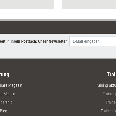
en und Denkanstöße liefert das
gestalten
elt in Ihrem Postfach: Unser Newsletter
rung
Trai
nare Magazin
Training aktue
ip-Medien
Trainin
adership
Traine
Blog
Trainerko