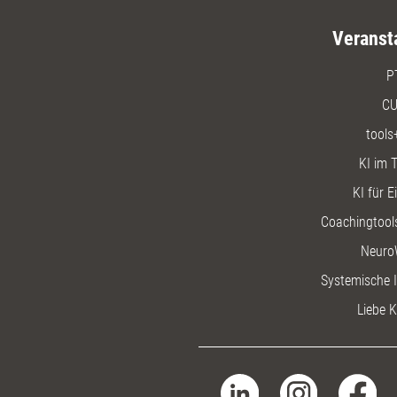
Veranst
P
CU
tools
KI im T
KI für E
Coachingtools
Neuro
Systemische I
Liebe K