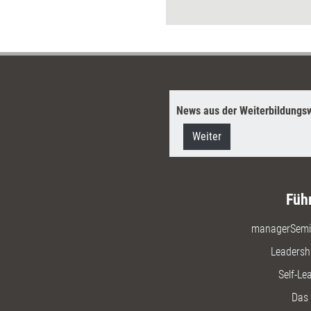
Anregung
Dossier.
News aus der Weiterbildungsw
Weiter
Füh
managerSemi
Leadersh
Self-Le
Das 