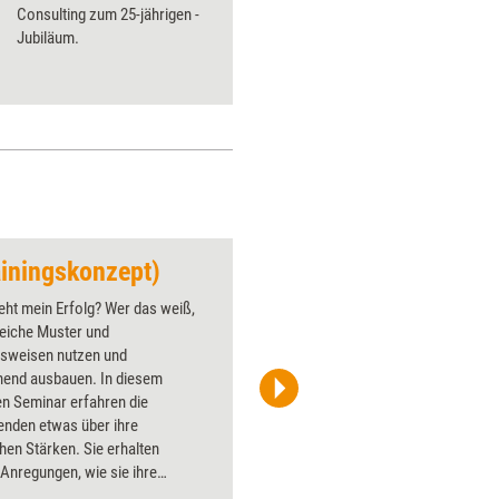
Consulting zum 25-jährigen ­
Jubiläum.
ainingskonzept)
Wertschätzende Ko
eht mein Erfolg? Wer das weiß,
Über 1000
reiche Muster und
Flipchart
nsweisen nutzen und
PowerPoin
hend ausbauen. In diesem
Bildsprac
en Seminar erfahren die
aktuell ha
enden etwas über ihre
Bilder.
hen Stärken. Sie erhalten
Anregungen, wie sie ihre
che Weiterentwicklung bewusst