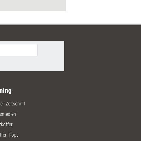
 können.
ning
ll Zeitschrift
gsmedien
rkoffer
ffer Tipps