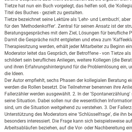
Tietze hat nun ein Buch vorgelegt, das helfen soll, die 'Kollegi
Titel des Buches - gezielt zu gestalten.
Tietze bezeichnet seine Lektüre als 'Lehr- und Lernbuch', ab
für den 'Methodenkoffer'. Zentral für seinen Ansatz ist der str
Beratungsgespräches mit dem Ziel, Lösungen für berufliche P
Damit die Gespräche nicht entgleiten und etwa zum 'Kaffeekl
Therapiesitzung werden, erhält jeder Mitarbeiter zu Beginn ei
Moderator leitet das Gespräch, der Betroffene - von Tietze als 
schildert sein berufliches Anliegen, weitere Kollegen (die Bera
und ihren Erfahrungshintergrund für die Problemlösung ein, un
die Ideen.
Der Autor empfiehlt, sechs Phasen der kollegialen Beratung ei
werden die Rollen besetzt. Die Teilnehmer benennen ihre Anl
Fallerzähler werden ausgewählt. 2. In der 'Spontanerzählung' s
seine Situation. Dabei sollen nur die wesentlichen Information
sind, um die Situation weitgehend zu verstehen. 3. Der Fallerz
Unterstützung des Moderators eine 'Schlüsselfrage', die ihn b
besonders interessiert. Die Frage kann sich beispielsweise a
Arbeitsabläufen beziehen, auf die Vor- oder Nachbereitung e