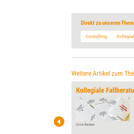
Direkt zu unseren Them
Consulting
Kollegia
Weitere Artikel zum Th
ewöhnlich“
Marion Badenhop gründete
MBConsulting bereits Ende der
Neunzigerjahre. Wie sich ihr
Unternehmen seitdem
Silvia Balaban
entwickelt hat und worauf es
ihr und ihrem Team bei