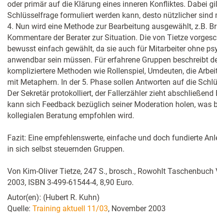
oder primär auf die Klärung eines inneren Konfliktes. Dabei gil
Schlüsselfrage formuliert werden kann, desto nützlicher sind
4. Nun wird eine Methode zur Bearbeitung ausgewählt, z.B. B
Kommentare der Berater zur Situation. Die von Tietze vorge
bewusst einfach gewählt, da sie auch für Mitarbeiter ohne p
anwendbar sein müssen. Für erfahrene Gruppen beschreibt de
kompliziertere Methoden wie Rollenspiel, Umdeuten, die Arbei
mit Metaphern. In der 5. Phase sollen Antworten auf die Schl
Der Sekretär protokolliert, der Fallerzähler zieht abschließend
kann sich Feedback bezüglich seiner Moderation holen, was 
kollegialen Beratung empfohlen wird.
Fazit: Eine empfehlenswerte, einfache und doch fundierte Anle
in sich selbst steuernden Gruppen.
Von Kim-Oliver Tietze, 247 S., brosch., Rowohlt Taschenbuch
2003, ISBN 3-499-61544-4, 8,90 Euro.
Autor(en): (Hubert R. Kuhn)
Quelle:
Training aktuell 11/03
, November 2003