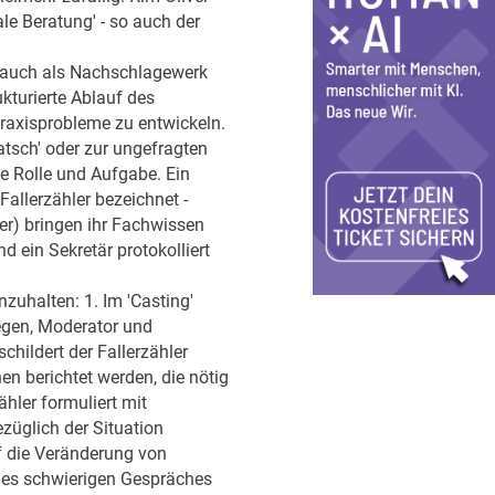
ale Beratung' - so auch der
er auch als Nachschlagewerk
ukturierte Ablauf des
raxisprobleme zu entwickeln.
atsch' oder zur ungefragten
ne Rolle und Aufgabe. Ein
Fallerzähler bezeichnet -
ter) bringen ihr Fachwissen
d ein Sekretär protokolliert
nzuhalten: 1. Im 'Casting'
iegen, Moderator und
childert der Fallerzähler
en berichtet werden, die nötig
ähler formuliert mit
ezüglich der Situation
uf die Veränderung von
ines schwierigen Gespräches