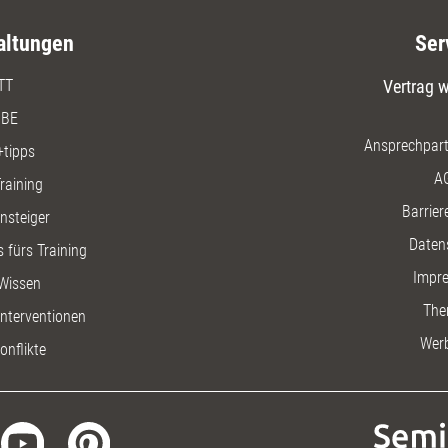
altungen
Ser
TT
Vertrag w
BE
Ansprechpart
+tipps
A
raining
Barriere
insteiger
Daten
 fürs Training
Impr
Wissen
The
nterventionen
Wer
onflikte