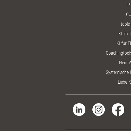
P
CU
tools
KI im T
KI für E
Coachingtools
Neuro
Systemische I
Liebe K