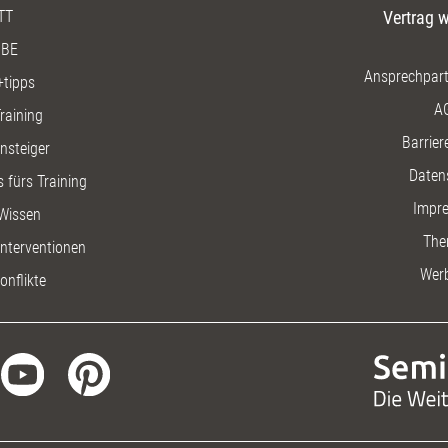
TT
Vertrag w
BE
Ansprechpart
+tipps
A
raining
Barriere
insteiger
Daten
 fürs Training
Impr
Wissen
The
nterventionen
Wer
onflikte