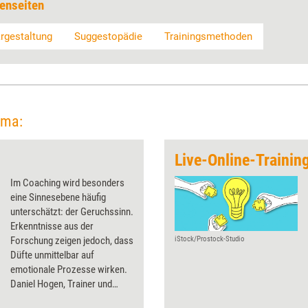
enseiten
rgestaltung
Suggestopädie
Trainingsmethoden
ema:
Im Coaching wird besonders
eine Sinnesebene häufig
unterschätzt: der Geruchssinn.
Erkenntnisse aus der
Forschung zeigen jedoch, dass
iStock/Prostock-Studio
Düfte unmittelbar auf
emotionale Prozesse wirken.
Daniel Hogen, Trainer und
Coach, erläutert, wie sich