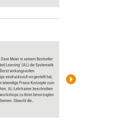
Schneider hat sich diesem
Thema in ihrer Masterarbeit
gewidmet und einen Leitfaden
zur Qualitätssicherung
nachhaltiger Live-Online-
Trainings entwickelt.
Zauberer 1
Dave Meier in seinem Bestseller
Über 1000
ted Learning' (AL) die Systematik
Flipchart
ßerst wirkungsvollen
PowerPoin
ips eindrucksvoll vorgestellt hat,
Bildsprac
un lebendige Praxis-Konzepte zum
aktuell ha
en. AL-Lehrtrainer beschreiben
Bilder.
zworkshops zu ihren bevorzugten
sthemen. Obwohl die
ensweise jedes einzelnen sehr
edlich ist, wirken alle Konzepte
Prinzip des AL. Die Vorteile von
 Sie nutzen, ohne auf Ihren