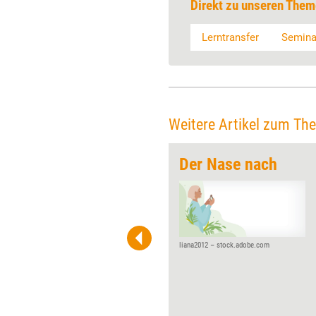
Direkt zu unseren Them
Lerntransfer
Semina
Weitere Artikel zum Th
erksamkeit
Der Nase nach
Beim Live-Online-Training ist
eine der größten
Herausforderungen, die
Aufmerksamkeit der
Teilnehmenden zu halten: beim
liana2012 – stock.adobe.com
Thema und beim Geschehen
auf dem Bildschirm. Eine
Methode, mit der das auch in
großen Gruppen gelingen kann,