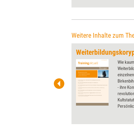
stellt Inga Geisler vor.
Weitere Inhalte zum Th
Weiterbildungskory
 wirkungsvolle Grafiken für
Wie kaum 
 und Pinnwand, für Handouts und
Weiterbi
t-Charts erleichtern Ihre
einzelnen
he. Als Mitglied von Training
Birkenbih
ben Sie Flatrate-Zugriff auf alle
- ihre Ko
revolution
Kultstatut
Persönlic
Weiterbil
deren we