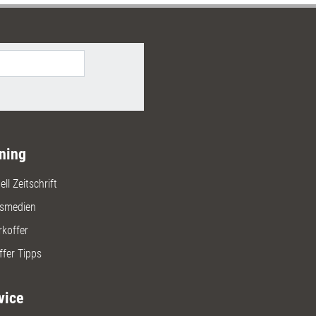
len Trainings-Stil verzichten zu
ning
ll Zeitschrift
gsmedien
rkoffer
ffer Tipps
vice