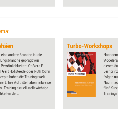
ätherische Öle einsetzen
lassen, um Coachingprozesse
multisensorisch zu vertiefen.
ema:
phäen
Turbo-Workshops
eine andere Branche ist die
Nachdem 
ldungsbranche geprägt von
'Accelera
 Persönlichkeiten: Ob Vera F.
dieses äu
l, Gert Hofsteede oder Ruth Cohn
Lernprinz
nzepte haben die Trainingswelt
folgen n
iert; ihre Auftritte haben teilweise
Nachmach
s. Training aktuell stellt wichtige
fünf Kur
hkeiten der
Training
dungsbranche vor und skizziert
Herangeh
sentlichen Gedanken.
unterschi
nach dem 
AL können