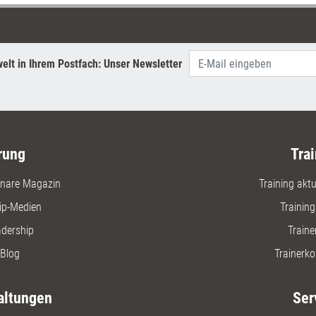
individuel
müssen.
elt in Ihrem Postfach: Unser Newsletter
rung
Trai
nare Magazin
Training aktue
ip-Medien
Trainin
adership
Traine
Blog
Trainerko
altungen
Ser