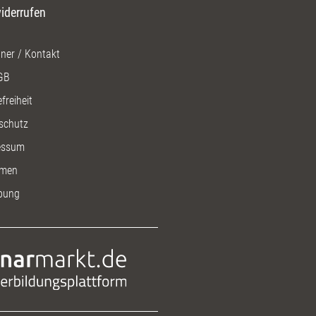
iderrufen
ner / Kontakt
GB
freiheit
schutz
essum
men
bung