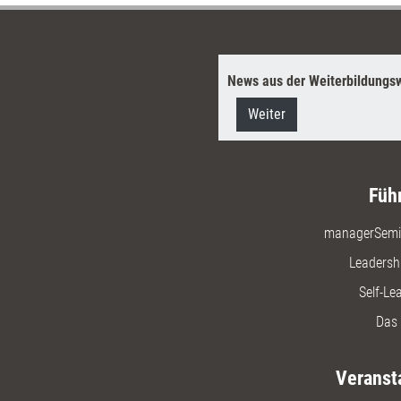
News aus der Weiterbildungsw
Weiter
Füh
managerSemi
Leadersh
Self-Le
Das 
Veranst