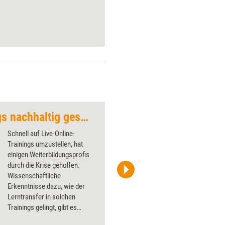
Live-Online-Trainings nachhaltig gestalten
Step by Step zum Le
Schnell auf Live-Online-
Trainings umzustellen, hat
einigen Weiterbildungsprofis
durch die Krise geholfen.
Wissenschaftliche
Screenshot 'Flourister'
Erkenntnisse dazu, wie der
Lerntransfer in solchen
Trainings gelingt, gibt es
jedoch bisher nur wenige. Lena