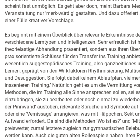
scheint fast unmöglich. Es geht aber doch, meint Barbara Me
Veranstaltung nur 'merk-würdig' gestalten. Und dazu offeriert
einer Fülle kreativer Vorschläge.
Es beginnt mit einem Überblick über relevante Erkenntnisse d
verschiedene Lerntypen und Intelligenzen. Sehr erfreulich ist h
theorielastige Abhandlung präsentiert, sondern aus ihren Üb
praxisorientierte Schlüsse für den Transfer ins Training anbiet
wesentlich suggestopädisches Training, also ganzheitliches 
Lernen, geprägt von den Wirkfaktoren Rhythmisierung, Multis
und Desuggestion. Sie folgt dabei keinem Ablaufplan, vielmehr
inszenieren Training.' Natürlich geht es um die Vermittlung vo
Methoden, die im Training alle Sinne ansprechen sollen, sei
einzubringen, sie zu bearbeiten oder noch einmal zu wiederh
der Pinnwand' austoben, relevante Sprüche und Symbole auf 
oder eine 'Vernissage' arrangieren, was mit Häppchen, Sekt u
Aufwand erfordert. Da sind die Methoden 'Wo ist es?' und 'M
preiswerter, zumal letztere zugleich zur gymnastischen Beleb
werden kann. Auch die guten alten Rollenspiele haben ihren P