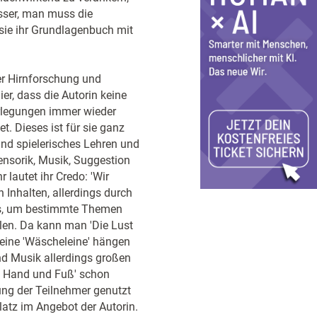
sser, man muss die
 sie ihr Grundlagenbuch mit
er Hirnforschung und
ier, dass die Autorin keine
erlegungen immer wieder
et. Dieses ist für sie ganz
und spielerisches Lehren und
ensorik, Musik, Suggestion
 lautet ihr Credo: 'Wir
n Inhalten, allerdings durch
 es, um bestimmte Themen
olen. Da kann man 'Die Lust
eine 'Wäscheleine' hängen
nd Musik allerdings großen
it Hand und Fuß' schon
ung der Teilnehmer genutzt
latz im Angebot der Autorin.