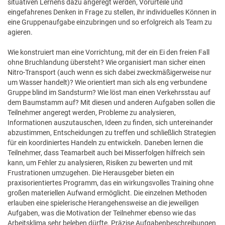
situativen Lernens dazu angeregt werden, Vorurteile und
eingefahrenes Denken in Frage zu stellen, ihr individuelles Können in
eine Gruppenaufgabe einzubringen und so erfolgreich als Team zu
agieren.
Wie konstruiert man eine Vorrichtung, mit der ein Ei den freien Fall
ohne Bruchlandung übersteht? Wie organisiert man sicher einen
Nitro-Transport (auch wenn es sich dabei zweckmäßigerweise nur
um Wasser handelt)? Wie orientiert man sich als eng verbundene
Gruppe blind im Sandsturm? Wie löst man einen Verkehrsstau auf
dem Baumstamm auf? Mit diesen und anderen Aufgaben sollen die
Teilnehmer angeregt werden, Probleme zu analysieren,
Informationen auszutauschen, Ideen zu finden, sich untereinander
abzustimmen, Entscheidungen zu treffen und schließlich Strategien
für ein koordiniertes Handeln zu entwickeln. Daneben lernen die
Teilnehmer, dass Teamarbeit auch bei Misserfolgen hilfreich sein
kann, um Fehler zu analysieren, Risiken zu bewerten und mit
Frustrationen umzugehen. Die Herausgeber bieten ein
praxisorientiertes Programm, das ein wirkungsvolles Training ohne
großen materiellen Aufwand ermöglicht. Die einzelnen Methoden
erlauben eine spielerische Herangehensweise an die jeweiligen
Aufgaben, was die Motivation der Teilnehmer ebenso wie das
Arbeitsklima sehr beleben dürfte. Präzise Aufgabenbeschreibungen