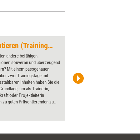
Professionell präsentieren (Trainingskonzept)
Whiteboard
ten andere befähigen,
Über 1000
tionen souverän und überzeugend
Flipchart
ern? Mit einem passgenauen
PowerPoin
ber zwei Trainingstage mit
Bildsprac
gestaltbaren Inhalten haben Sie die
aktuell ha
Grundlage, um als Trainerin,
Bilder.
raft oder Projektleiterin
 zu guten Präsentierenden zu
Vermitteln Sie, die Bedürfnisse
gruppen wahrzunehmen und die
rformance zu steigern, üben Sie
ntationsaufbau ein und trainieren
unst der Visualisierung. Mit