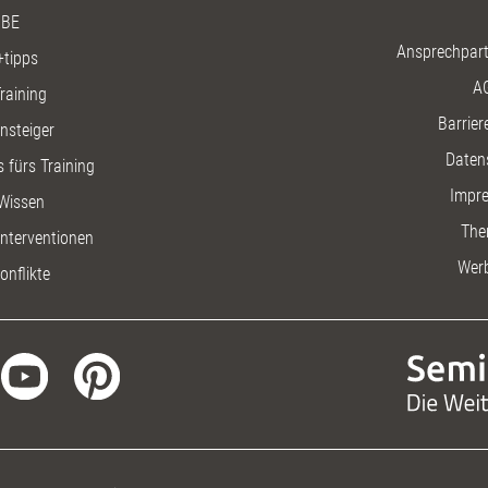
BE
Ansprechpart
+tipps
A
raining
Barriere
insteiger
Daten
 fürs Training
Impr
Wissen
The
nterventionen
Wer
onflikte