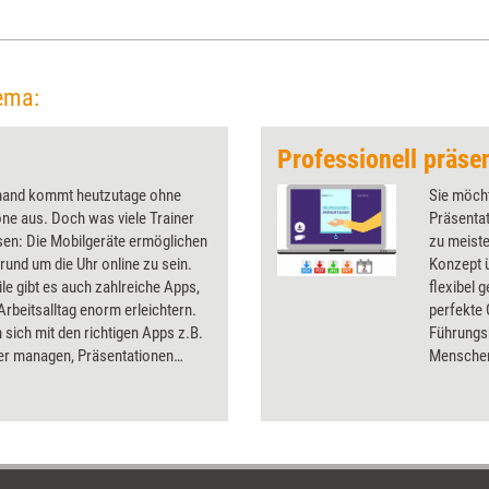
ema:
and kommt heutzutage ohne
Sie möch
ne aus. Doch was viele Trainer
Präsenta
sen: Die Mobilgeräte ermöglichen
zu meist
, rund um die Uhr online zu sein.
Konzept ü
ile gibt es auch zahlreiche Apps,
flexibel 
 Arbeitsalltag enorm erleichtern.
perfekte 
 sich mit den richtigen Apps z.B.
Führungsk
er managen, Präsentationen
Menschen
, Flipcharts dokumentieren und
schulen. 
digital begleiten. Das Dossier
von Ziel
 nützlichsten Apps für Trainer vor.
eigene Pe
den Präse
Sie die K