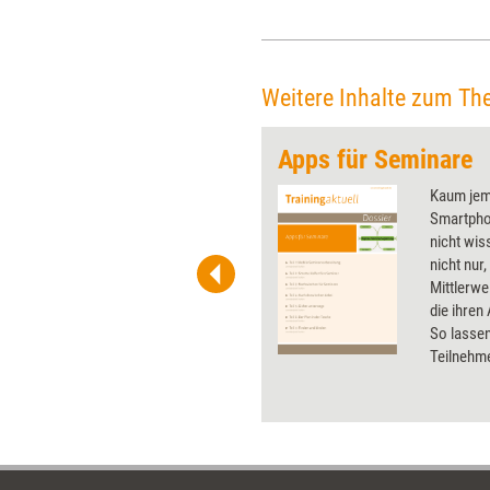
diskreditieren auch indirekt
ihre Leistung.
Weitere Inhalte zum Th
Apps für Seminare
 wirkungsvolle Grafiken für
Kaum jem
 und Pinnwand, für Handouts und
Smartpho
t-Charts erleichtern Ihre
nicht wis
he. Als Mitglied von Training
nicht nur
ben Sie Flatrate-Zugriff auf alle
Mittlerwe
die ihren
So lassen
Teilnehm
erstellen
Seminare 
stellt die