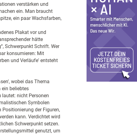
ationen verstärken und
tmachen ein. Man braucht
spitze, ein paar Wachsfarben,
ndenes Plakat vor und
ansprechender hätte
“, Schwerpunkt Schrift. Wer
kbar konsumieren: Mit
rben und Verläufe' entsteht
lasen', wobei das Thema
ein beliebtes
 lautet: nicht Personen
imalistischen Symbolen
h Positionierung der Figuren,
erden kann. Verdichtet wird
ltlichen Schwerpunkt setzen.
rstellungsmittel genutzt, um