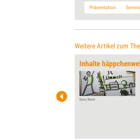
Präsentation
Semina
Weitere Artikel zum Th
itüde
Inhalte häppchenwei
Ein Großteil der Vorträge, die
gehalten werden, endet mit der
immer gleichen Floskel:
„Vielen Dank für Ihre
Aufmerksamkeit!“ Rhetorik-
Doris Reich
Experte Peter Daiser geht
das gegen den Strich. Denn
so verschenken Vortragende
nicht nur die Chance, ihre
Kernbotschaft am Ende noch
einmal zu verankern, sondern