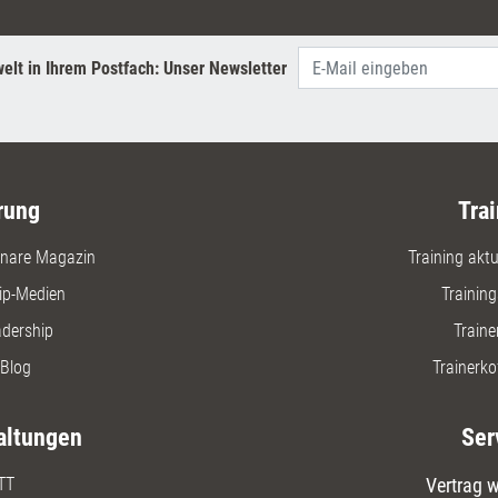
praxisna
„Professi
Erfolg – 
elt in Ihrem Postfach: Unser Newsletter
rung
Trai
nare Magazin
Training aktue
ip-Medien
Trainin
adership
Traine
Blog
Trainerko
altungen
Ser
TT
Vertrag w