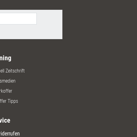
hen Argumentationshilfen wird
onell präsentieren“ zu einem
für Sie und Ihre Lernenden!
ning
ll Zeitschrift
gsmedien
rkoffer
ffer Tipps
vice
iderrufen