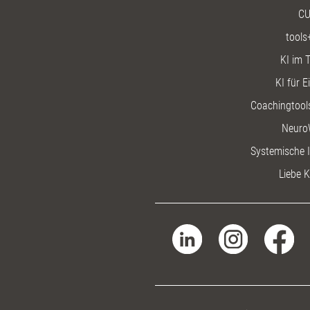
CU
tools
KI im T
KI für E
Coachingtools
Neuro
Systemische I
Liebe K