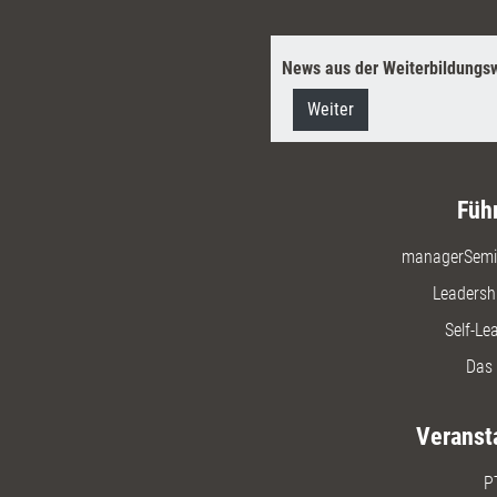
News aus der Weiterbildungsw
Weiter
Füh
managerSemi
Leadersh
Self-Le
Das 
Veranst
P