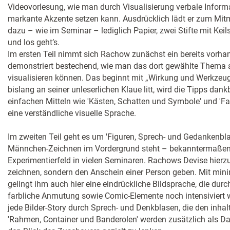
Videovorlesung, wie man durch Visualisierung verbale Inform
markante Akzente setzen kann. Ausdrücklich lädt er zum Mi
dazu – wie im Seminar – lediglich Papier, zwei Stifte mit Keil
und los geht’s.
Im ersten Teil nimmt sich Rachow zunächst ein bereits vorha
demonstriert bestechend, wie man das dort gewählte Thema 
visualisieren können. Das beginnt mit „Wirkung und Werkzeug
bislang an seiner unleserlichen Klaue litt, wird die Tipps dan
einfachen Mitteln wie 'Kästen, Schatten und Symbole' und 'Fa
eine verständliche visuelle Sprache.
Im zweiten Teil geht es um 'Figuren, Sprech- und Gedankenb
Männchen-Zeichnen im Vordergrund steht – bekanntermaßen 
Experimentierfeld in vielen Seminaren. Rachows Devise hierzu
zeichnen, sondern den Anschein einer Person geben. Mit min
gelingt ihm auch hier eine eindrückliche Bildsprache, die durc
farbliche Anmutung sowie Comic-Elemente noch intensiviert w
jede Bilder-Story durch Sprech- und Denkblasen, die den inha
'Rahmen, Container und Banderolen' werden zusätzlich als Da