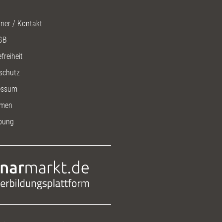
ner / Kontakt
GB
freiheit
schutz
essum
men
bung