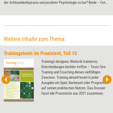
der Achtsamkeitspraxis und positiver Psychologie zu tun? Beide – Fotos
wie Übungen – bringen uns dazu, innezuhalten, durchzuatmen und
gestärkt den Herausforderungen des Alltags entgegenzutreten. Das ist
die Idee des Kartensets „Meine Stärke, mein Wachstum“. Training aktuell
hat es im Praxistest genauer unter die Lupe genommen.
Weitere Inhalte zum Thema:
Trainingstools im Praxistest, Teil 15
Trainings designen, Rhetorik trainieren,
Entscheidungen leichter treffen – Tools fürs
Training und Coaching dienen vielfältigen
Zwecken. Training aktuell testet in jeder
Ausgabe ein Spiel, Kartenset oder Programm
auf seinen praktischen Nutzen. Das Dossier
fasst alle Praxistests aus 2021 zusammen.