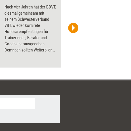
Nach vier Jahren hat der BDVT,
diesmal gemeinsam mit
seinem Schwesterverband
VBT, wieder konkrete
Honorarempfehlungen für
Andrii/AdobeStock
Trainerinnen, Berater und
Coachs herausgegeben.
Demnach sollten Weiterbildner
trotz hoher Inflation und
turbulenter Zeiten für ihre
Dienstleistungen nicht mehr
verlangen als 2020.