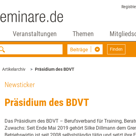
Registri
Veranstaltungen
Themen
Mitglieds
Beiträge
Finden
Artikelarchiv
Präsidium des BDVT
Newsticker
Präsidium des BDVT
Das Präsidium des BDVT – Berufsverband für Training, Ber
Zuwachs: Seit Ende Mai 2019 gehört Silke Dillmann dem Grem
Betriebswirtin ist seit 2008 selbstständig tätig und setzt ihre