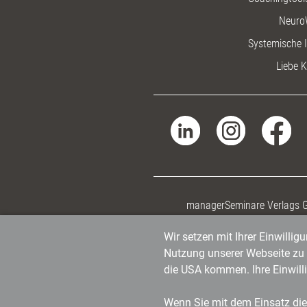
Neuro
Systemische I
Liebe K
managerSeminare Verlags
Wir setzen mit Ihrer Einwilli
Nutzung unserer Webseite zu v
die USA kommen. Ihre Einwill
Wenn Sie mit dem Einsatz dies