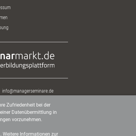
essum
men
bung
info@managerseminare.de
re Zufriedenheit bei der
einer Datenübermittlung in
tlungen vorzunehmen.
n. Weitere Informationen zur