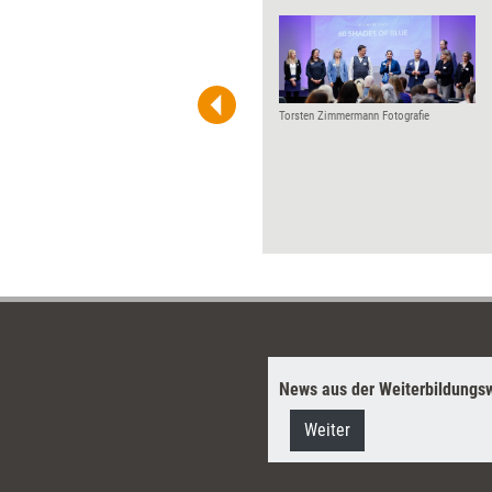
Redner brauchen die Bühne,
das Feedback, den Beifall. Das
war eindrucksvoll erlebbar auf
der 16. GSA Convention
Anfang September in Neuss.
Torsten Zimmermann Fotografie
Das Motto der
Rednerzusammenkunft war
sogleich ihr Programm:
„ConAction – gemeinsam
durch wilde Zeiten.“
News aus der Weiterbildungsw
Weiter