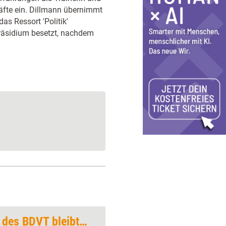
äfte ein. Dillmann übernimmt
as Ressort 'Politik'
Präsidium besetzt, nachdem
Honorarempfehlung des BDVT bleibt unverändert
Auftakt zum BDVT-