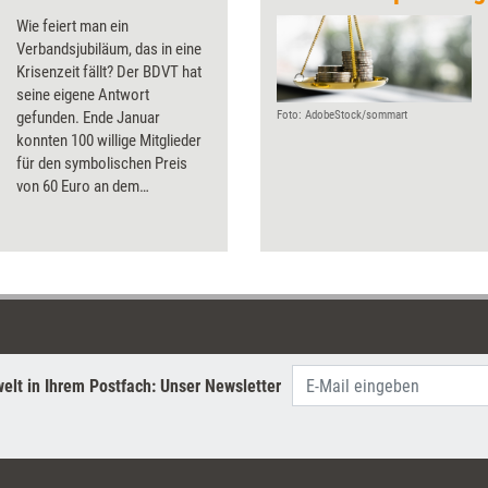
Wie feiert man ein
Verbandsjubiläum, das in eine
Krisenzeit fällt? Der BDVT hat
seine eigene Antwort
gefunden. Ende Januar
Foto: AdobeStock/sommart
konnten 100 willige Mitglieder
für den symbolischen Preis
von 60 Euro an dem
Halbtageskongress plus Feier
teilnehmen. Ein paar bildliche
Impressionen aus dem
Frankfurter Hotel Flemings.
elt in Ihrem Postfach: Unser Newsletter