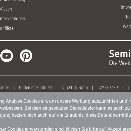
Impr
Wissen
The
nterventionen
Wer
onflikte
 GmbH
|
Endenicher Str. 41
|
D-53115 Bonn
|
0228/97791-0
|
gung Analyse-Cookies ein, um unsere Werbung auszurichten und Ih
erbessern. Bei dem eingesetzten Dienstleister kann es auch zu 
igung bezieht sich auch auf die Erlaubnis, diese Datenübermit
er Cookies einverstanden sind, klicken Sie bitte auf Akzeptiere