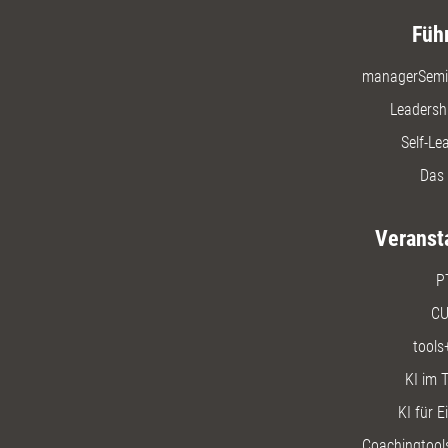
Füh
managerSemi
Leadersh
Self-Le
Das 
Veranst
P
CU
tools
KI im T
KI für E
Coachingtools