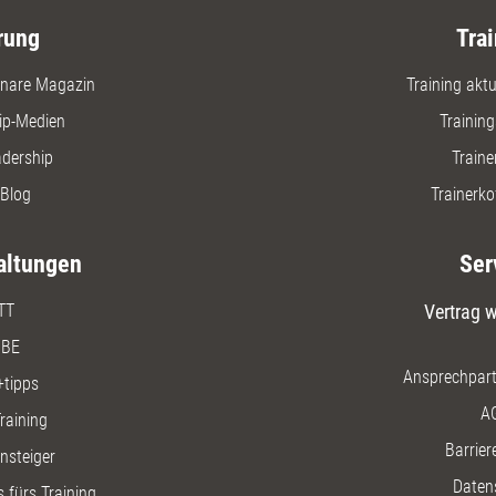
rung
Trai
nare Magazin
Training aktue
ip-Medien
Trainin
adership
Traine
Blog
Trainerko
altungen
Ser
TT
Vertrag w
BE
Ansprechpart
+tipps
A
raining
Barriere
insteiger
Daten
 fürs Training