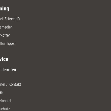
ning
ll Zeitschrift
gsmedien
rkoffer
ffer Tipps
vice
iderrufen
ner / Kontakt
GB
freiheit
schutz