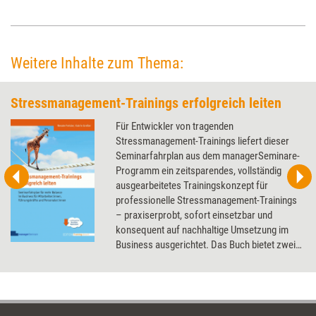
„Fabulous“. Der Praxistest zeigt, inwiefern die Anwendung beim
Frühjahrsputz der Verhaltensweisen unterstützt.
Weitere Inhalte zum Thema:
Stressmanagement-Trainings erfolgreich leiten
Für Entwickler von tragenden
Stressmanagement-Trainings liefert dieser
Seminarfahrplan aus dem managerSeminare-
Programm ein zeitsparendes, vollständig
ausgearbeitetes Trainingskonzept für
professionelle Stressmanagement-Trainings
– praxiserprobt, sofort einsetzbar und
konsequent auf nachhaltige Umsetzung im
Business ausgerichtet. Das Buch bietet zwei
aufeinander abgestimmte Regiepläne: ein
Zwei-Tages-Seminar für Mitarbeitende und ein
Drei-Tages-Seminar für Führungskräfte,
ergänzt um einen Follow-up-Workshop zur