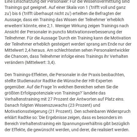
Eine Einschätzung der Personaler: Für die Wissensvermittlung sind
Trainings gut geeignet. Auf einer Skala von 1 ('trifft voll und ganz
zu') bis 6 ('trifft überhaupt nicht zu') erteilten die Befragten der
Aussage, dass ein Training das Wissen der Teilnehmer 'erheblich
erweitern' könnte, eine 2,1. Weniger Wirkung zeigen Trainings nach
Ansicht der Personaler in puncto Motivationsverbesserung der
Teilnehmer. Für die Aussage 'Durch ein Training kann die Motivation
der Teilnehmer erheblich gesteigert werden' sprang am Ende nur der
Mittelwert 2,4 heraus. Am schlechtesten sehen Personalentwickler
die Chancen, dass Teilnehmer infolge eines Trainings ihr Verhalten
verändern (Mittelwert: 3,4).
Den Trainings-Effekten, die Personaler in der Praxis beobachten,
stellte Studienautor Radtke die Wünsche der HR-Experten
gegenüber. Auf die Frage 'In welchen Bereichen sehen Sie die
größten Erfolgspotenziale von Trainings?' landete das
Verhaltenstraining mit 27 Prozent der Antworten auf Platz eins.
Danach folgten Wissenszuwachs (23 Prozent) und
Motivationssteigerung (21 Prozent). Den scheinbaren Widerspruch
erklärt Radtke so: 'Die Ergebnisse zeigen, dass es besonders im
Bereich Verhaltenstraining ein Spannungsverhältnis gibt bezüglich
der Effekte, die gewünscht werden, und derer, die realisiert werden.