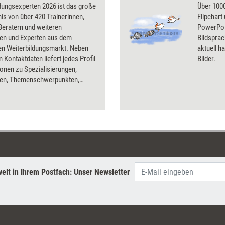
dungsexperten 2026 ist das große
Über 1000
is von über 420 Trainerinnen,
Flipchart
Beratern und weiteren
PowerPoin
nen und Experten aus dem
Bildsprac
en Weiterbildungsmarkt. Neben
aktuell ha
n Kontaktdaten liefert jedes Profil
Bilder.
onen zu Spezialisierungen,
pen, Themenschwerpunkten,
tionen und Publikationen. Eng
 ist das Kompendium mit der
rigen Datenbank auf der
attform Seminarmarkt.de. Dort
falls alle Weiterbildungsprofis
teilweise mit ausführlichen
roben oder Videopräsentationen.
em Nachschlagewerk und
elt in Ihrem Postfach: Unser Newsletter
rkt.de finden Sie schnell
 Expertinnen und Experten für
iegen im Bereich der beruflichen
dung. Ideal als Erstinformation