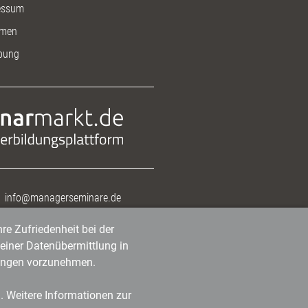
essum
men
bung
info@managerseminare.de
re Zufriedenheit bei der
einer Datenübermittlung in
tlungen vorzunehmen.
n. Weitere Informationen zur