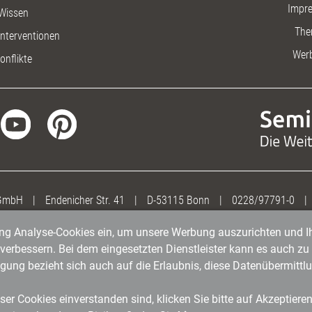
Impr
Wissen
The
nterventionen
Wer
onflikte
 GmbH
|
Endenicher Str. 41
|
D-53115 Bonn
|
0228/97791-0
|
gung Analyse-Cookies ein, um unsere Werbung auszurichten und Ih
erbessern. Bei dem eingesetzten Dienstleister kann es auch zu 
igung bezieht sich auch auf die Erlaubnis, diese Datenübermit
er Cookies einverstanden sind, klicken Sie bitte auf Akzeptiere