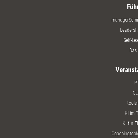
Füh
managerSemi
Leadersh
Self-Le
Das 
Veranst
P
CU
tools
KI im T
KI für E
Coachingtools