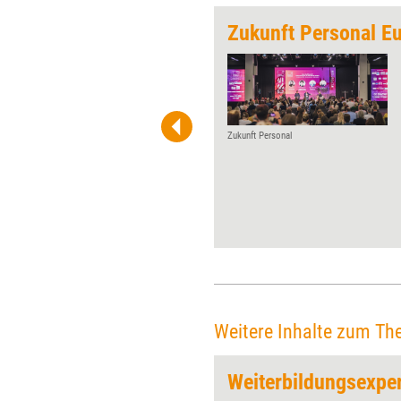
Gemeinschaft'
Zukunft Personal E
Jeden Monat gibt Training
aktuell einem Player der
Weiterbildungs-szene die
Möglichkeit, über Wurzeln,
Werdegang und Visionen zu
Zukunft Personal
reflektieren. Diesmal der
Trainergemeinschaft Berlin zu
ihrem 25-jährigen Jubiläum.
Weitere Inhalte zum Th