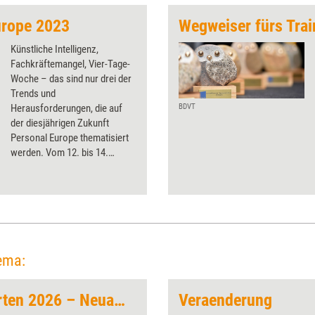
urope 2023
Wegweiser fürs Trai
Künstliche Intelligenz,
Fachkräftemangel, Vier-Tage-
Woche – das sind nur drei der
Trends und
Herausforderungen, die auf
BDVT
der diesjährigen Zukunft
Personal Europe thematisiert
werden. Vom 12. bis 14.
September 2023 findet
Europas größte HR-Expo
wieder in den Hallen der
Kölnmesse statt.
ema:
Weiterbildungsexperten 2026 – Neuauflage
Veraenderung