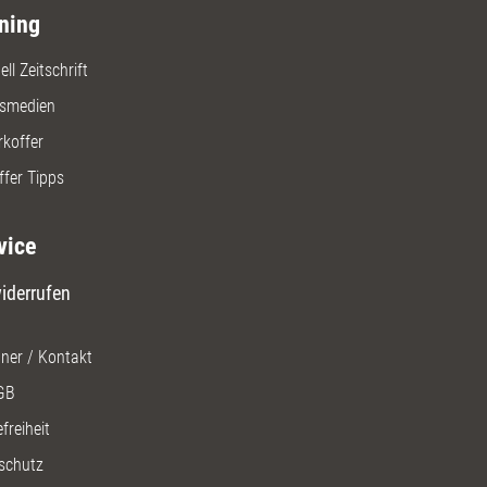
ning
ll Zeitschrift
gsmedien
rkoffer
ffer Tipps
vice
iderrufen
ner / Kontakt
GB
freiheit
schutz