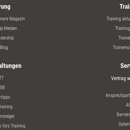
rung
Trai
nare Magazin
Training aktue
ip-Medien
Trainin
adership
Traine
Blog
Trainerko
altungen
Ser
TT
Vertrag w
BE
Ansprechpart
+tipps
A
raining
Barriere
insteiger
Daten
 fürs Training