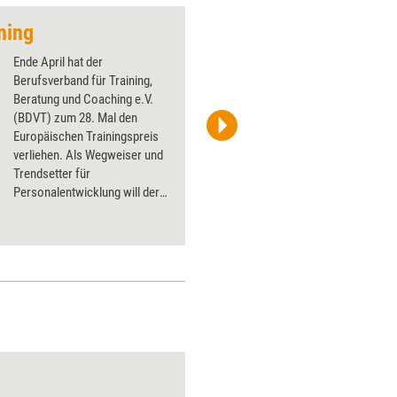
ning
Neue Relevanz für d
Ende April hat der
Berufsverband für Training,
Beratung und Coaching e.V.
(BDVT) zum 28. Mal den
Europäischen Trainingspreis
Spring Messe Management GmbH
verliehen. Als Wegweiser und
Trendsetter für
Personalentwicklung will der
Verband den Award
verstanden wissen. Training
aktuell fasst die
ausgezeichneten Konzepte
zusammen.