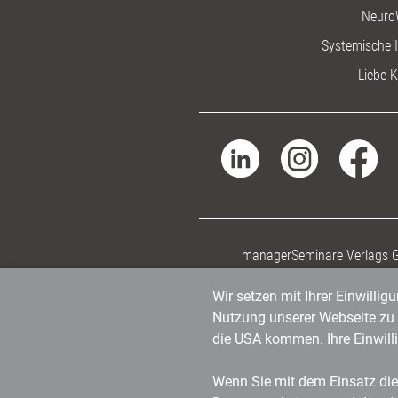
Neuro
Systemische I
Liebe K
managerSeminare Verlags
Wir setzen mit Ihrer Einwilli
Nutzung unserer Webseite zu v
die USA kommen. Ihre Einwill
Wenn Sie mit dem Einsatz dies