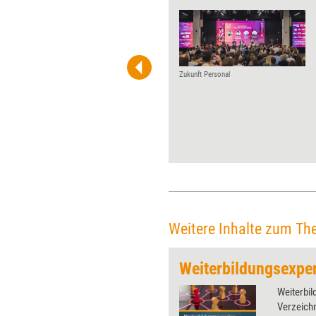
Jeden Monat gibt Training
aktuell einem Player der
Weiterbildungs-szene die
Möglichkeit, über Wurzeln,
Werdegang und Visionen zu
Zukunft Personal
reflektieren. Diesmal der
Trainergemeinschaft Berlin zu
ihrem 25-jährigen Jubiläum.
Weitere Inhalte zum Th
Weiterbil
Verzeichn