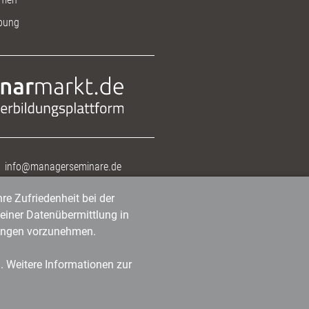
bung
info@managerseminare.de
re Zufriedenheit bei der
einer Datenübermittlung in
tlungen vorzunehmen.
n. Weitere Informationen zur