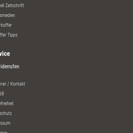
ll Zeitschrift
gsmedien
rkoffer
ffer Tipps
vice
iderrufen
ner / Kontakt
GB
freiheit
schutz
essum
men