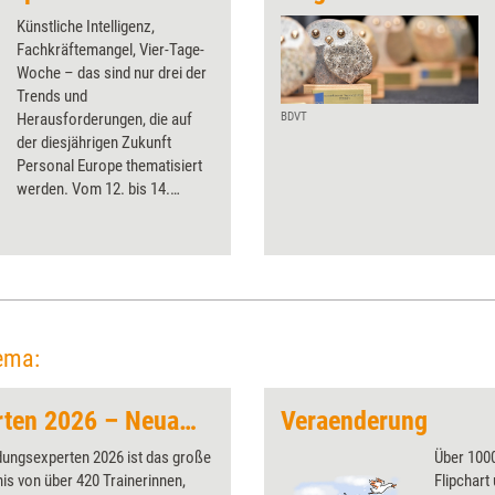
Künstliche Intelligenz,
Fachkräftemangel, Vier-Tage-
Woche – das sind nur drei der
Trends und
Herausforderungen, die auf
BDVT
der diesjährigen Zukunft
Personal Europe thematisiert
werden. Vom 12. bis 14.
September 2023 findet
Europas größte HR-Expo
wieder in den Hallen der
Kölnmesse statt.
ema:
Weiterbildungsexperten 2026 – Neuauflage
Veraenderung
dungsexperten 2026 ist das große
Über 1000
is von über 420 Trainerinnen,
Flipchart