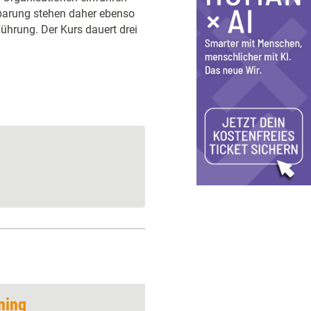
barung stehen daher ebenso
rung. Der Kurs dauert drei
ning
Neue Relevanz für d