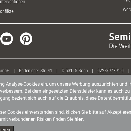
nterventionen
Wer
onflikte
 GmbH
|
Endenicher Str. 41
|
D-53115 Bonn
|
0228/97791-0
|
gung Analyse-Cookies ein, um unsere Werbung auszurichten und Ih
erbessern. Bei dem eingesetzten Dienstleister kann es auch zu 
igung bezieht sich auch auf die Erlaubnis, diese Datenübermit
er Cookies einverstanden sind, klicken Sie bitte auf Akzeptiere
amit verbundenen Risiken finden Sie
hier
.
ieren