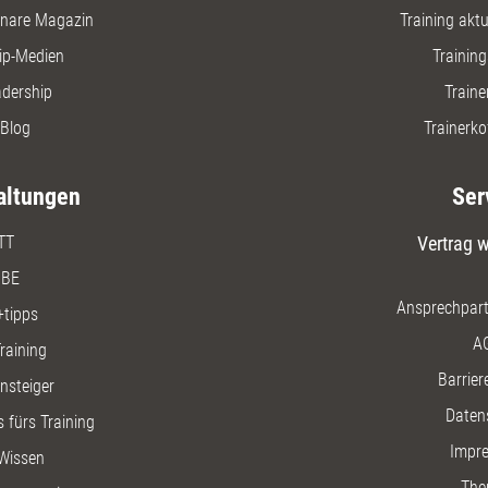
nare Magazin
Training aktue
ip-Medien
Trainin
adership
Traine
Blog
Trainerko
altungen
Ser
TT
Vertrag w
BE
Ansprechpart
+tipps
A
raining
Barriere
insteiger
Daten
 fürs Training
Impr
Wissen
The