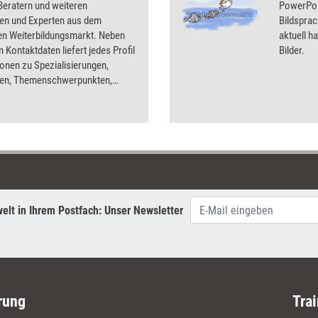
Beratern und weiteren
PowerPoin
nen und Experten aus dem
Bildsprac
en Weiterbildungsmarkt. Neben
aktuell ha
n Kontaktdaten liefert jedes Profil
Bilder.
onen zu Spezialisierungen,
pen, Themenschwerpunkten,
tionen und Publikationen. Eng
 ist das Kompendium mit der
rigen Datenbank auf der
attform Seminarmarkt.de. Dort
falls alle Weiterbildungsprofis
teilweise mit ausführlichen
roben oder Videopräsentationen.
em Nachschlagewerk und
elt in Ihrem Postfach: Unser Newsletter
rkt.de finden Sie schnell
 Expertinnen und Experten für
iegen im Bereich der beruflichen
dung. Ideal als Erstinformation
rung
Trai