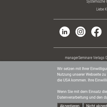
Systemische I
Liebe K
managerSeminare Verlags
Wir setzen mit Ihrer Einwilli
Nutzung unserer Webseite zu v
die USA kommen. Ihre Einwill
Wenn Sie mit dem Einsatz dies
Datenverarbeitung und den d
Akzeptieren
Nicht akzept