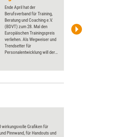
Ende April hat der
Berufsverband für Training,
Beratung und Coaching e.V.
(BDVT) zum 28. Mal den
Europäischen Trainingspreis
Spring Messe Management GmbH
verliehen. Als Wegweiser und
Trendsetter für
Personalentwicklung will der
Verband den Award
verstanden wissen. Training
aktuell fasst die
ausgezeichneten Konzepte
zusammen.
 wirkungsvolle Grafiken für
 und Pinnwand, für Handouts und