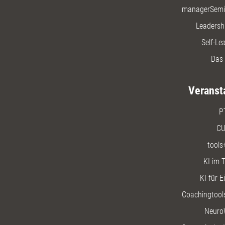
managerSemi
Leadersh
Self-Le
Das 
Veranst
P
CU
tools
KI im T
KI für E
Coachingtools
Neuro