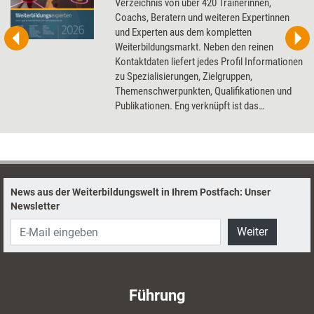
Verzeichnis von über 420 Trainerinnen,
Coachs, Beratern und weiteren Expertinnen
und Experten aus dem kompletten
Weiterbildungsmarkt. Neben den reinen
Kontaktdaten liefert jedes Profil Informationen
zu Spezialisierungen, Zielgruppen,
Themenschwerpunkten, Qualifikationen und
Publikationen. Eng verknüpft ist das
Kompendium mit der dazugehörigen
Datenbank auf der Onlineplattform
Seminarmarkt.de. Dort sind ebenfalls alle
Weiterbildungsprofis gelistet, teilweise mit
ausführlichen Arbeitsproben oder
News aus der Weiterbildungswelt in Ihrem Postfach: Unser
Videopräsentationen. Mit diesem
Newsletter
Nachschlagewerk und Seminarmarkt.de
finden Sie schnell passende Expertinnen und
Weiter
Experten für jedes Anliegen im Bereich der
beruflichen Weiterbildung. Ideal als
Erstinformation geeignet.
Führung