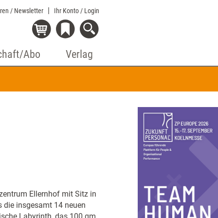
eren / Newsletter
Ihr Konto
/ Login
chaft/Abo
Verlag
ntrum Ellernhof mit Sitz in
s die insgesamt 14 neuen
rdische Labyrinth, das 100 qm