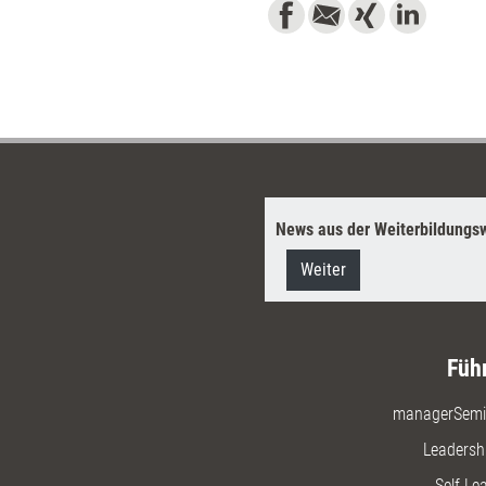
News aus der Weiterbildungsw
Weiter
Füh
managerSemi
Leadersh
Self-Le