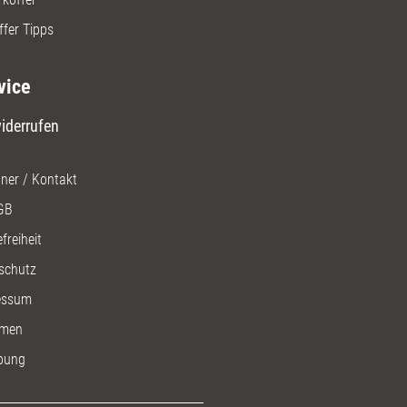
ffer Tipps
vice
iderrufen
ner / Kontakt
GB
freiheit
schutz
essum
men
bung