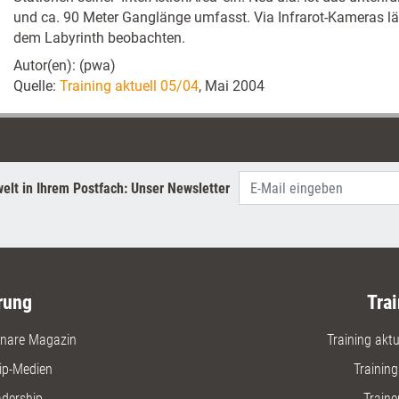
und ca. 90 Meter Ganglänge umfasst. Via Infrarot-Kameras lä
dem Labyrinth beobachten.
Autor(en): (pwa)
Quelle:
Training aktuell 05/04
, Mai 2004
elt in Ihrem Postfach: Unser Newsletter
rung
Trai
nare Magazin
Training aktue
ip-Medien
Trainin
adership
Traine