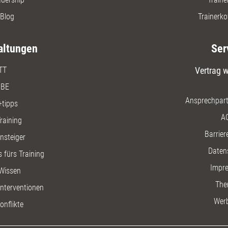
Blog
Trainerko
altungen
Ser
TT
Vertrag w
BE
Ansprechpart
+tipps
A
raining
Barriere
insteiger
Daten
 fürs Training
Impr
Wissen
The
nterventionen
Wer
onflikte