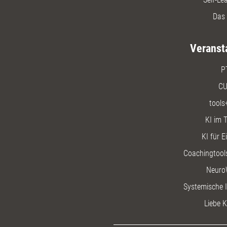
Das 
Veranst
P
CU
tools
KI im T
KI für E
Coachingtools
Neuro
Systemische I
Liebe K