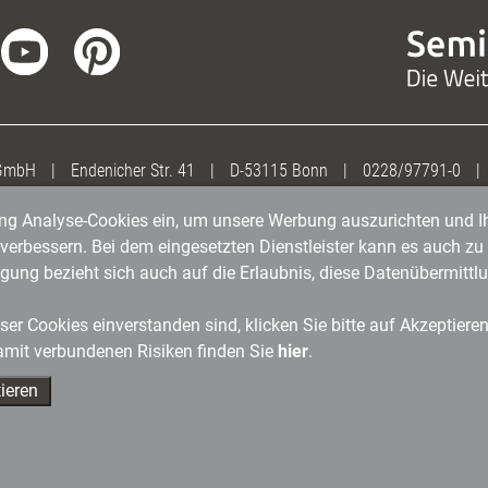
 GmbH
|
Endenicher Str. 41
|
D-53115 Bonn
|
0228/97791-0
|
gung Analyse-Cookies ein, um unsere Werbung auszurichten und Ih
erbessern. Bei dem eingesetzten Dienstleister kann es auch zu 
igung bezieht sich auch auf die Erlaubnis, diese Datenübermit
er Cookies einverstanden sind, klicken Sie bitte auf Akzeptiere
amit verbundenen Risiken finden Sie
hier
.
ieren