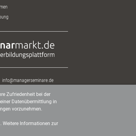
men
bung
info@managerseminare.de
re Zufriedenheit bei der
einer Datenübermittlung in
tlungen vorzunehmen.
n. Weitere Informationen zur