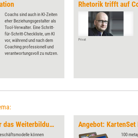
ation
Rhetorik trifft auf 
Coachs sind auch in KI-Zeiten
eher Beziehungsgestalter als
Tool-Verwalter. Eine Schritt-
für-Schritt-Checkliste, um KI
vor, während und nach dem
Privat
Coaching professionell und
verantwortungsvoll zu nutzen.
ema:
Erfolgsstrategien für das Weiterbildungsbusiness
Angebot: KartenSet
eschäftsmodelle können
100 metap