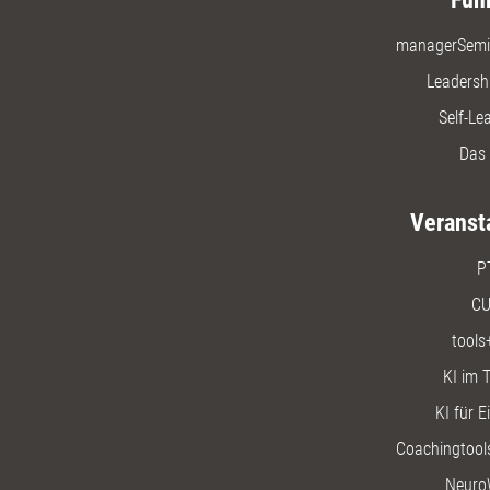
managerSemi
Leadersh
Self-Le
Das 
Veranst
P
CU
tools
KI im T
KI für E
Coachingtools
Neuro