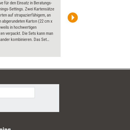
e für den Einsatz in Beratungs-
Flipchart
nings-Settings. Zwei Kartensätze
PowerPoin
arten auf strapazierfähigem, an
Bildsprac
n abgerundeten Karton (22 cm x
aktuell ha
eweils in hochwertigen
Bilder.
xen verpackt. Die Sets kann man
nander kombinieren. Das Set
gestalten' hat zudem ein Booklet
atzvorschlägen. Den Doppelpack
Sie zum günstigen Kombipreis von
ro. Sie sparen gegenüber dem
ug 10 Euro.
ning