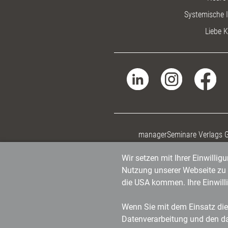
Systemische I
Liebe K
managerSeminare Verlags
Wir setzen mit Ihrer Einwilli
Nutzung unserer Webseite zu v
die USA kommen. Ihre Einwill
Wenn Sie mit dem Einsatz dies
Datenverarbeitung und den d