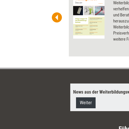
 und Pinnwand, für Handouts und
Weiterbi
t-Charts erleichtern Ihre
verhelfen
he. Als Mitglied von Training
und Bera
ben Sie Flatrate-Zugriff auf alle
herauszu
Weiterbil
Preisver
weitere F
und das M
Weiterbil
dieses Do
News aus der Weiterbildungsw
Weiter
Füh