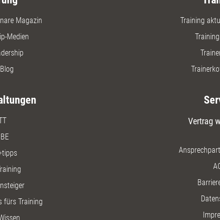
nare Magazin
Training aktue
ip-Medien
Trainin
adership
Traine
Blog
Trainerko
altungen
Ser
TT
Vertrag w
BE
Ansprechpart
+tipps
A
raining
Barriere
insteiger
Daten
 fürs Training
Impr
Wissen