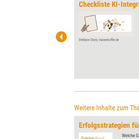
sse 2026
Checkliste KI-Integr
Vom BDVT-Camp bis zur
Online Educa Berlin: Auch das
Jahr 2026 bietet einige Events
explizit für Trainerinnen,
Beraterinnen und Coachs. Die
Stefanie Diers; trainerkoffer.de
wichtigsten Messen und
Kongresse im Überblick.
Weitere Inhalte zum Th
 wirkungsvolle Grafiken für
Welche G