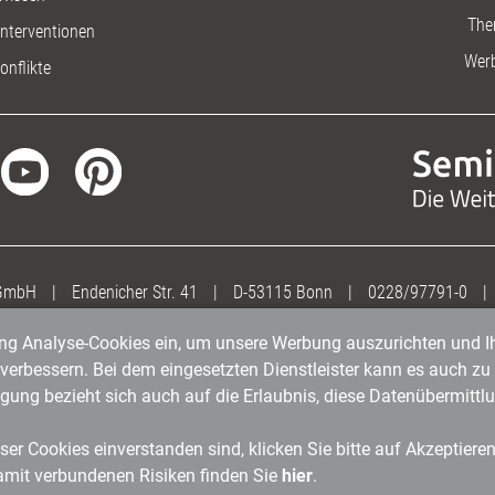
The
nterventionen
Wer
onflikte
 GmbH
|
Endenicher Str. 41
|
D-53115 Bonn
|
0228/97791-0
|
gung Analyse-Cookies ein, um unsere Werbung auszurichten und Ih
erbessern. Bei dem eingesetzten Dienstleister kann es auch zu 
igung bezieht sich auch auf die Erlaubnis, diese Datenübermit
er Cookies einverstanden sind, klicken Sie bitte auf Akzeptiere
amit verbundenen Risiken finden Sie
hier
.