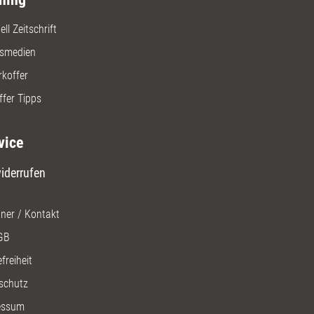
ll Zeitschrift
gsmedien
rkoffer
ffer Tipps
vice
iderrufen
ner / Kontakt
GB
freiheit
schutz
essum