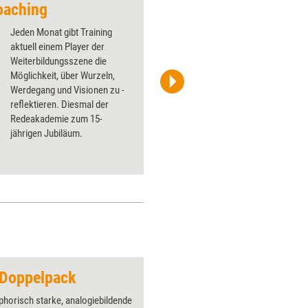
Coaching
Jeden Monat gibt Training
aktuell einem Player der
Weiterbildungsszene die
Möglichkeit, über Wurzeln,
Werdegang und Visionen zu ­
Uschi Mattke
reflektieren. Diesmal der
Redeakademie zum 15-
jährigen ­Jubiläum.
 Doppelpack
Pfeil 2
horisch starke, analogiebildende
Über 1000