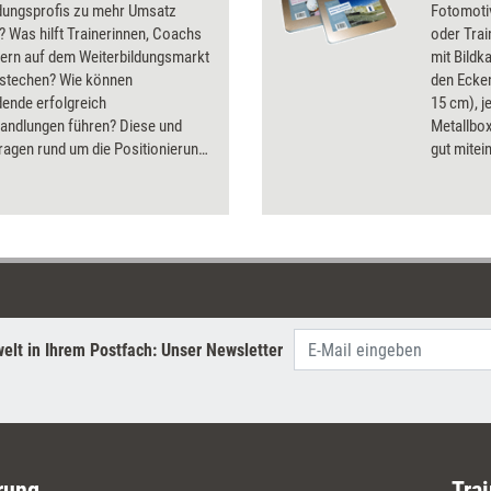
ldungsprofis zu mehr Umsatz
Fotomotiv
? Was hilft Trainerinnen, Coachs
oder Trai
tern auf dem Weiterbildungsmarkt
mit Bildk
stechen? Wie können
den Ecke
dende erfolgreich
15 cm), j
handlungen führen? Diese und
Metallbo
ragen rund um die Positionierung
gut mitei
arketing in der
'Grenzen 
dungsbranche klären die Artikel
mit Eins
ssier.
erhalten 
69,90 Eu
Einzelbez
elt in Ihrem Postfach: Unser Newsletter
rung
Trai