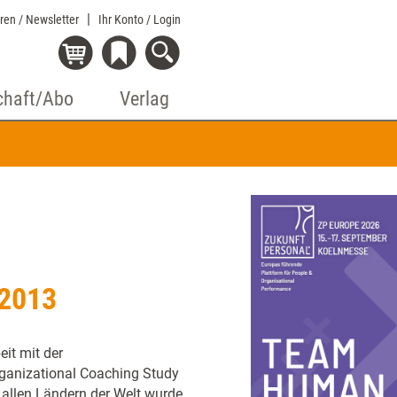
eren / Newsletter
Ihr Konto
/ Login
chaft/Abo
Verlag
 2013
it mit der
ganizational Coaching Study
 allen Ländern der Welt wurde