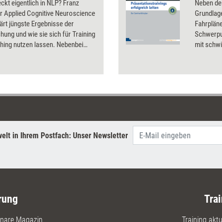
ckt eigentlich in NLP? Franz
Neben de
er Applied Cognitive Neuroscience
Grundlage
klärt jüngste Ergebnisse der
Fahrpläne
hung und wie sie sich für Training
Schwerpu
hing nutzen lassen. Nebenbei
mit schwi
er dabei einige Neuro-Mythen, an
Übungen 
viele Trainer und Coachs glauben.
umfangre
ergänzen
elt in Ihrem Postfach: Unser Newsletter
rung
Trai
nare Magazin
Training aktue