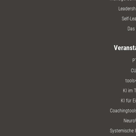
Leadersh
Self-Le
Das 
Veranst
P
CU
tools
KI im T
KI für E
Coachingtools
Neuro
Systemische I