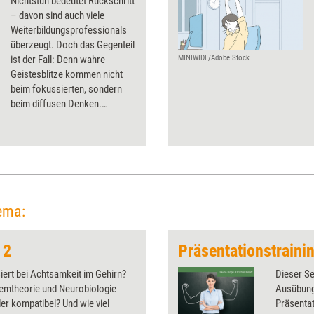
Nichtstun bedeutet Rückschritt
– davon sind auch viele
Weiterbildungsprofessionals
überzeugt. Doch das Gegenteil
ist der Fall: Denn wahre
MINIWIDE/Adobe Stock
Geistesblitze kommen nicht
beim fokussierten, sondern
beim diffusen Denken.
Müßiggang hilft also dabei,
erfolgreich zu sein.
ema:
 2
ert bei Achtsamkeit im Gehirn?
Dieser Se
temtheorie und Neurobiologie
Ausübung
er kompatibel? Und wie viel
Präsentat