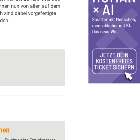
können nun von allen auf dem
ch sind dabei vorgefertigte
lden.
hnen
Inspirierend statt in