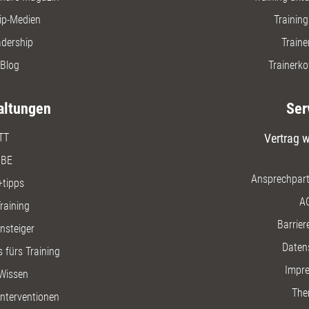
ip-Medien
Trainin
adership
Traine
Blog
Trainerko
altungen
Ser
TT
Vertrag w
BE
Ansprechpart
+tipps
A
raining
Barriere
insteiger
Daten
 fürs Training
Impr
Wissen
The
nterventionen