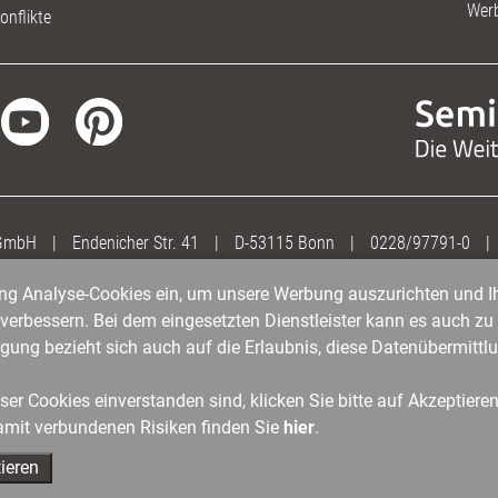
Wer
onflikte
 GmbH
|
Endenicher Str. 41
|
D-53115 Bonn
|
0228/97791-0
|
gung Analyse-Cookies ein, um unsere Werbung auszurichten und Ih
erbessern. Bei dem eingesetzten Dienstleister kann es auch zu 
igung bezieht sich auch auf die Erlaubnis, diese Datenübermit
er Cookies einverstanden sind, klicken Sie bitte auf Akzeptiere
amit verbundenen Risiken finden Sie
hier
.
ieren