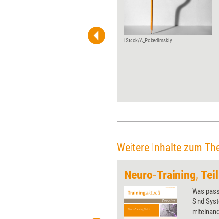
Von der Entwicklung von
Visualisierungsideen bis hin zu
Tricks für kreative
Präsentationen, von
klassischen Figuren bis hin zu
iStock/A_Pobedimskiy
modernen Erklärfilmen im
Whiteboard-Stil, von kleinen
Sketchnotes bis hin zu
großformatigen Graphic
Recordings – CUBE deckte die
ganze Bandbreite des
Visualisierens ab. Das Event
vom Verlag managerSeminare
zeigte: Richtig gemacht, sind
Bilder weitaus mehr als
Weitere Inhalte zum Th
hübsches Beiwerk. Sie
schaffen ein gemeinsames
Neuro-Training, Teil
Verständnis, wecken
Emotionen und verankern
 wirkungsvolle Grafiken für
Was passi
Botschaften.
 und Pinnwand, für Handouts und
Sind Sys
t-Charts erleichtern Ihre
miteinand