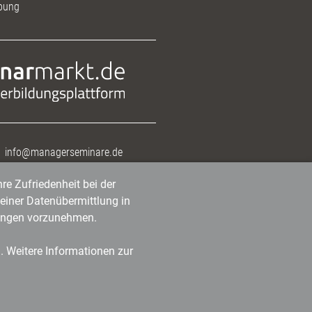
bung
info@managerseminare.de
re Zufriedenheit bei der
einer Datenübermittlung in
tlungen vorzunehmen.
n. Weitere Informationen zur