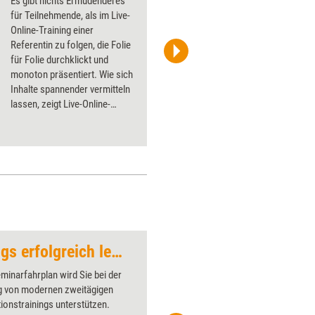
Es gibt nichts Ermüdenderes
für Teilnehmende, als im Live-
Online-Training einer
Referentin zu folgen, die Folie
für Folie durchklickt und
cienpies/iStock
monoton präsentiert. Wie sich
Inhalte spannender vermitteln
lassen, zeigt Live-Online-
Expertin Inga Geisler anhand
bewährter Tools und Kniffe.
Präsentationstrainings erfolgreich leiten
Whiteboard
minarfahrplan wird Sie bei der
Über 1000
 von modernen zweitägigen
Flipchart
ionstrainings unterstützen.
PowerPoin