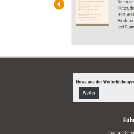
he. Als Mitglied von Training
Neuro ste
ben Sie Flatrate-Zugriff auf alle
Hütter, d
lehrt, er
Hirnforsc
und Coac
entlarvt 
die auch 
News aus der Weiterbildungsw
Weiter
Füh
managerSemi