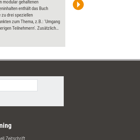
n modular gehaltenen
Bildsprac
ninhalten enthält das Buch
aktuell ha
 zu drei speziellen
Bilder.
nkten zum Thema, z.B.: 'Umgang
erigen Teilnehmern'. Zusätzliche
und Varianten sowie
iche Vorlagen zum Download
 das Buch.
ning
ll Zeitschrift