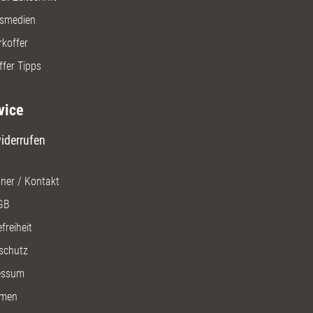
gsmedien
rkoffer
ffer Tipps
vice
iderrufen
ner / Kontakt
GB
freiheit
schutz
essum
men