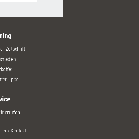
ning
ll Zeitschrift
gsmedien
rkoffer
ffer Tipps
vice
iderrufen
ner / Kontakt