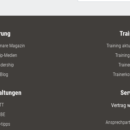
rung
Trai
nare Magazin
Training aktue
ip-Medien
Trainin
adership
Traine
Blog
Trainerko
altungen
Ser
TT
Vertrag w
BE
Ansprechpart
+tipps