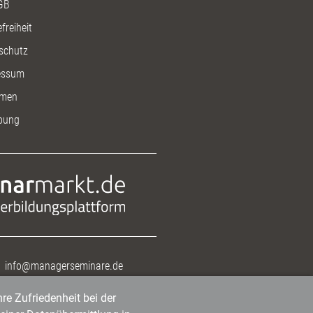
GB
freiheit
schutz
essum
men
bung
info@managerseminare.de
re Zufriedenheit bei der