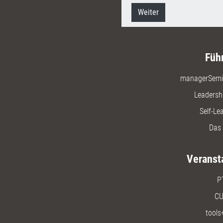
Weiter
Füh
managerSemi
Leadersh
Self-Le
Das 
Veranst
P
CU
tools