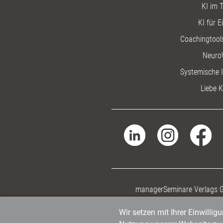
KI im T
KI für E
Coachingtools
Neuro
Systemische I
Liebe K
managerSeminare Verlags
Wir setzen mit Ihrer Einwilli