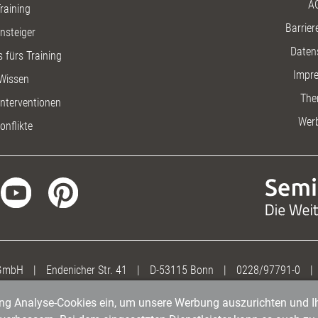
A
raining
Barriere
insteiger
Daten
 fürs Training
Impr
Wissen
The
nterventionen
Wer
onflikte
 GmbH
|
Endenicher Str. 41
|
D-53115 Bonn
|
0228/97791-0
|
gung Analyse-Cookies ein, um unsere Werbung auszurichten und Ih