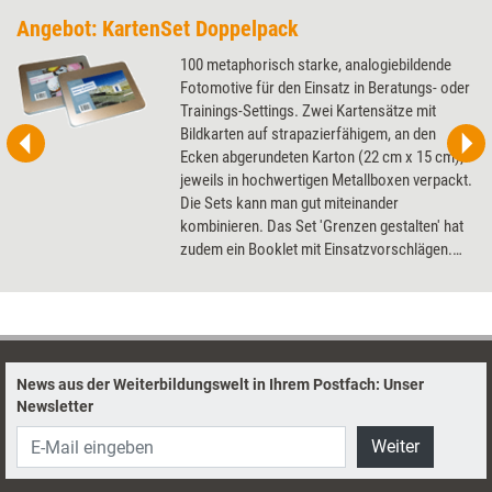
Angebot: KartenSet Doppelpack
100 metaphorisch starke, analogiebildende
Fotomotive für den Einsatz in Beratungs- oder
Trainings-Settings. Zwei Kartensätze mit
Bildkarten auf strapazierfähigem, an den
Ecken abgerundeten Karton (22 cm x 15 cm),
jeweils in hochwertigen Metallboxen verpackt.
Die Sets kann man gut miteinander
kombinieren. Das Set 'Grenzen gestalten' hat
zudem ein Booklet mit Einsatzvorschlägen.
Den Doppelpack erhalten Sie zum günstigen
Kombipreis von 69,90 Euro. Sie sparen
gegenüber dem Einzelbezug 10 Euro.
News aus der Weiterbildungswelt in Ihrem Postfach: Unser
Newsletter
Weiter