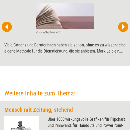
iStock/September15
Viele Coachs und Beraterinnen haben sie schon, ohne es zu wissen: eine
eigene Methode für die Dienstleistung, die sie anbieten. Mark Leiblein,
Berater für Namensfindung und Buchautor, zeigt auf, wann eine eigene
Methode oder Arbeitsweise reif für die Vermarktung per Buch ist und
wie sich das Vorhaben verwirklichen lässt.
Weitere Inhalte zum Thema:
Mensch mit Zeitung, stehend
Über 1000 wirkungsvolle Grafiken für Flipchart
und Pinnwand, für Handouts und PowerPoint-