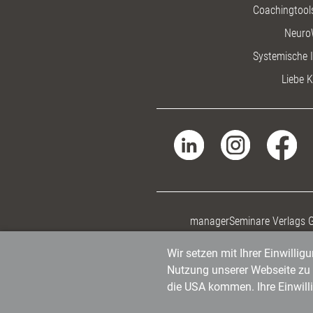
Coachingtools
Neuro
Systemische I
Liebe K
managerSeminare Verlags
Wir setzen mit Ihrer Einwilli
Nutzung unserer Webseite zu v
die USA kommen. Ihre Einwill