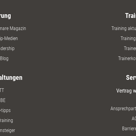
rung
Trai
nare Magazin
Training aktue
ip-Medien
Trainin
adership
Traine
Blog
Trainerko
altungen
Ser
TT
Vertrag w
BE
Ansprechpart
+tipps
A
raining
Barriere
insteiger