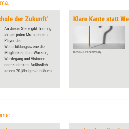
ema:
chule der Zukunft'
Klare Kante statt W
An dieser Stelle gibt Training
aktuell jeden Monat einem
Player der
Weiterbildungsszene die
Möglichkeit, über Wurzeln,
iStock/A_Pobedimskiy
Werdegang und Visionen
nachzudenken. Anlässlich
seines 20-jährigen Jubiläums
diesmal das Distance and
Independent Studies Center
(DISC) an der TU
Kaiserslautern.
ema: