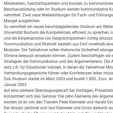
Mitarbeitern, Geschäftspartnern und Kunden zu kommunizier
Berufsausbildung oder im Studium werden kommunikative Ko
vermittelt. Zwei neue Weiterbildungen für Fach- und Führungs
Mangel ausgleichen.
So vermittelt ein neues berufsbegleitendes Studium am Weite
Universität Bochum die Kompetenzen, effizient zu sprechen,
und die Körpersprache von Gesprächspartnern richtig einzus
'Kommunikation und Rhetorik' besteht aus fünf innerhalb ein
Modulen. Die Teilnehmer sollen rhetorische Sicherheit erlangen
Stimme bewusst einsetzen können. Zudem beschäftigen sie s
Strategien der Kommunikation und des Argumentierens. Di
wird z.B. für Situationen trainiert, in denen die Teilnehmer Mit
Verhandlungsgespräche führen oder Konferenzen leiten müss
Das Studium startet im März 2003 und kostet 1.800,- Euro. An
Januar 2003.
Auf eine stärkere Überzeugungskraft bei Vorträgen, Präsenta
konzentriert sich das Seminar 'Die zehn Elemente des Argume
worden ist es von den Trainern Peter Kleimeier und Harald Gros
Der Ansatz zeichnet sich laut Kleimeier und Gross dadurch au