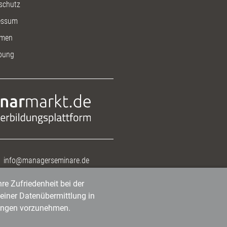
schutz
essum
men
bung
info@managerseminare.de
re Zufriedenheit bei der
einer Datenübermittlung in
tlungen vorzunehmen.