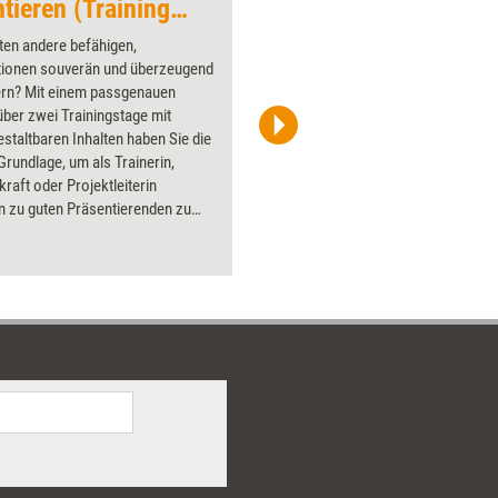
Professionell präsentieren (Trainingskonzept)
Belehrung
ten andere befähigen,
Über 1000
tionen souverän und überzeugend
Flipchart
ern? Mit einem passgenauen
PowerPoin
ber zwei Trainingstage mit
Bildsprac
gestaltbaren Inhalten haben Sie die
aktuell ha
Grundlage, um als Trainerin,
Bilder.
raft oder Projektleiterin
 zu guten Präsentierenden zu
Vermitteln Sie, die Bedürfnisse
gruppen wahrzunehmen und die
rformance zu steigern, üben Sie
ntationsaufbau ein und trainieren
unst der Visualisierung. Mit
hen Argumentationshilfen wird
onell präsentieren“ zu einem
für Sie und Ihre Lernenden!