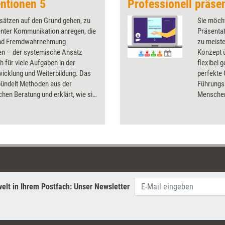
ntionen 5
sätzen auf den Grund gehen, zu
Sie möch
enter Kommunikation anregen, die
Präsenta
und Fremdwahrnehmung
zu meist
en – der systemische Ansatz
Konzept ü
ch für viele Aufgaben in der
flexibel 
icklung und Weiterbildung. Das
perfekte 
bündelt Methoden aus der
Führungsk
hen Beratung und erklärt, wie sie
Menschen
raxis angewendet werden können.
schulen. 
von Ziel
eigene Pe
den Präse
Sie die K
praxisna
„Professi
Erfolg – 
elt in Ihrem Postfach: Unser Newsletter