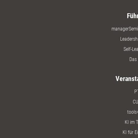
Füh
managerSemi
Leadersh
Self-Le
Das 
Veranst
P
CU
tools
KI im T
KI für E