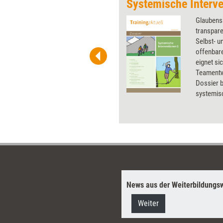
Systemische Interve
 wirkungsvolle Grafiken für
Glaubens
 und Pinnwand, für Handouts und
transpar
t-Charts erleichtern Ihre
Selbst- 
he. Als Mitglied von Training
offenbar
ben Sie Flatrate-Zugriff auf alle
eignet si
Teamentw
Dossier 
systemisc
in der P
News aus der Weiterbildungsw
Weiter