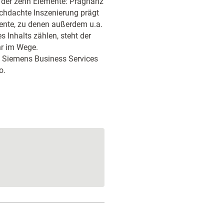
n der zehn Elemente: Prägnanz
urchdachte Inszenierung prägt
mente, zu denen außerdem u.a.
s Inhalts zählen, steht der
hr im Wege.
t Siemens Business Services
o.