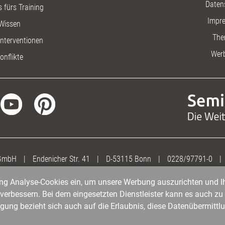
Daten
 fürs Training
Impr
Wissen
The
nterventionen
Wer
onflikte
 GmbH
|
Endenicher Str. 41
|
D-53115 Bonn
|
0228/97791-0
|
gung Analyse-Cookies ein, um unsere Werbung auszurichten und Ih
erbessern. Bei dem eingesetzten Dienstleister kann es auch zu 
igung bezieht sich auch auf die Erlaubnis, diese Datenübermit