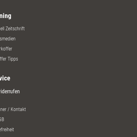
ning
ll Zeitschrift
gsmedien
rkoffer
ffer Tipps
vice
iderrufen
ner / Kontakt
GB
freiheit