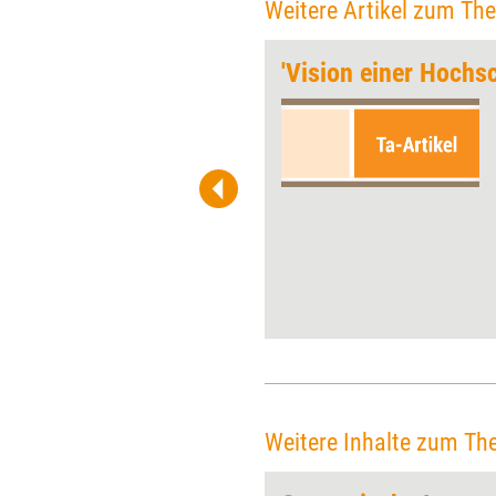
Weitere Artikel zum Th
iten
'Vision einer Hochs
Das Handy klingelt, eine Mail
trifft ein. Reagiert man immer
prompt darauf, arbeitet man
nicht nur unproduktiv, sondern
auch fremdbestimmt. Doch
das muss nicht sein. Mit klarer
Kommunikation und etwas
Organisation findet man
zurück zur Selbstbestimmung.
Weitere Inhalte zum Th