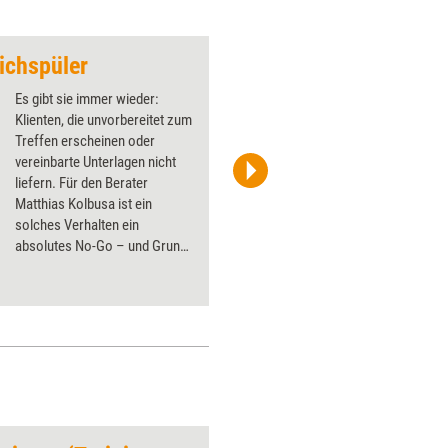
eichspüler
Zeichnen im Team
Es gibt sie immer wieder:
Klienten, die unvorbereitet zum
Treffen erscheinen oder
vereinbarte Unterlagen nicht
liefern. Für den Berater
Janine Dengel
Matthias Kolbusa ist ein
solches Verhalten ein
absolutes No-Go – und Grund
genug, klare Kante zu zeigen.