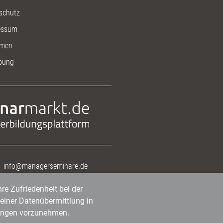
schutz
essum
men
bung
info@managerseminare.de
re Zufriedenheit bei der
einer Datenübermittlung in
tlungen vorzunehmen.