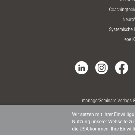
Coachingtools
Neuro
Systemische I
Liebe K
managerSeminare Verlags
Wir setzen mit Ihrer Einwilli
Nutzung unserer Webseite zu v
die USA kommen. Ihre Einwill