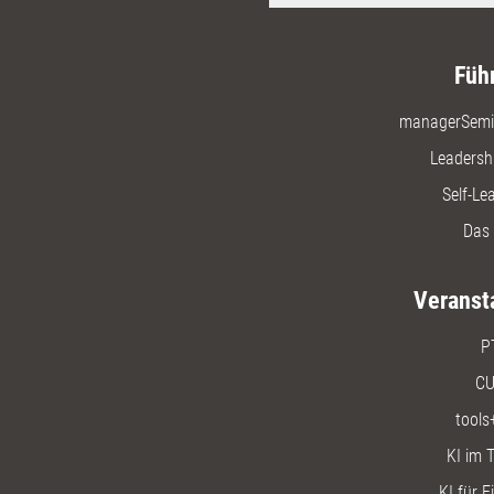
Füh
managerSemi
Leadersh
Self-Le
Das 
Veranst
P
CU
tools
KI im T
KI für E