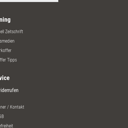
ning
ll Zeitschrift
gsmedien
rkoffer
ffer Tipps
vice
iderrufen
ner / Kontakt
GB
freiheit