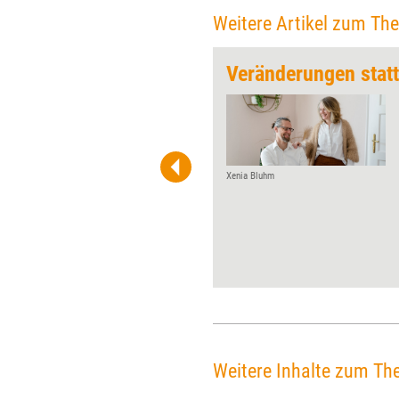
Weitere Artikel zum Th
chaftlicher Hebel'
Veränderungen stat
Jeden Monat gibt Training
aktuell einem Player der
Weiterbildungs­szene die
Möglichkeit, über Wurzeln,
Werdegang und Visionen zu
Xenia Bluhm
reflektieren. Diesmal der MDI
Management Development
GmbH zum 50-jährigen
Jubiläum.
Weitere Inhalte zum Th