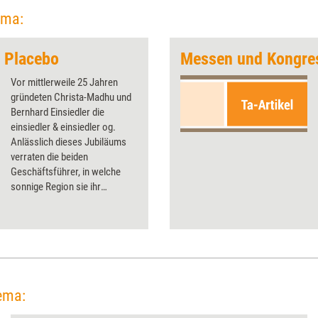
ema:
t Placebo
Messen und Kongre
Vor mittlerweile 25 Jahren
gründeten Christa-Madhu und
Bernhard Einsiedler die
einsiedler & einsiedler og.
Anlässlich dieses Jubiläums
verraten die beiden
Geschäftsführer, in welche
sonnige Region sie ihr
ungewöhnlichster Auftrag
führte und welcher kanadische
Schauspieler ihr Team noch
bereichern würde.
ema: