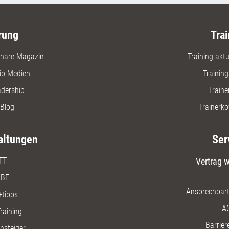
rung
Trai
nare Magazin
Training aktue
ip-Medien
Trainin
adership
Traine
Blog
Trainerko
altungen
Ser
TT
Vertrag w
BE
Ansprechpart
+tipps
A
raining
Barriere
insteiger