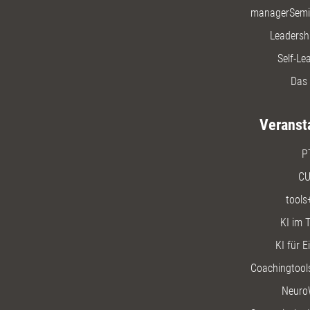
managerSemi
Leadersh
Self-Le
Das 
Veranst
P
CU
tools
KI im T
KI für E
Coachingtools
Neuro