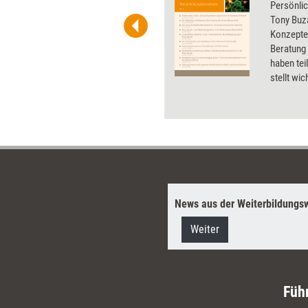
t-Charts erleichtern Ihre
Persönlic
he. Als Mitglied von Training
Tony Buza
ben Sie Flatrate-Zugriff auf alle
Konzepte
Beratung r
haben tei
stellt wi
Weiterbil
wesentli
News aus der Weiterbildungsw
Weiter
Füh