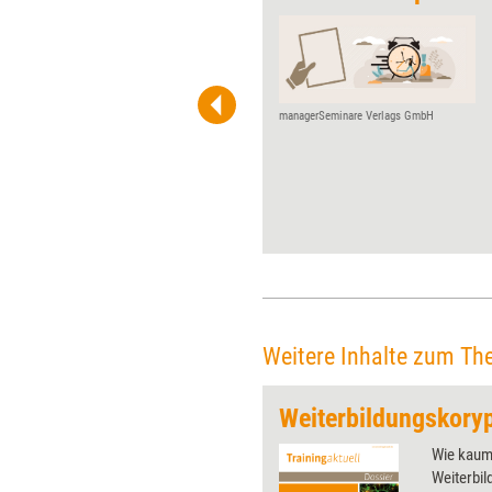
Sofortismus ist der innerliche
Zwang, unmittelbar zu
reagieren und Probleme
umgehend lösen zu müssen.
Alles muss sofort erledigt sein
managerSeminare Verlags GmbH
– ob E-Mails, Entscheidungen
oder Veränderungen. Wenn
Klienten mit dieser
Erwartungshaltung ins
Coaching kommen, kann sich
schnell Frustration
breitmachen. Wie sich
Coachees mithilfe von zwei
Hebeln aus der
Transaktionsanalyse dabei
Weitere Inhalte zum Th
unterstützen lassen,
selbstbestimmt mit Zeit
Weiterbildungskoryp
umzugehen, zeigt Coach
Thomas Wehrs.
 wirkungsvolle Grafiken für
Wie kaum 
 und Pinnwand, für Handouts und
Weiterbil