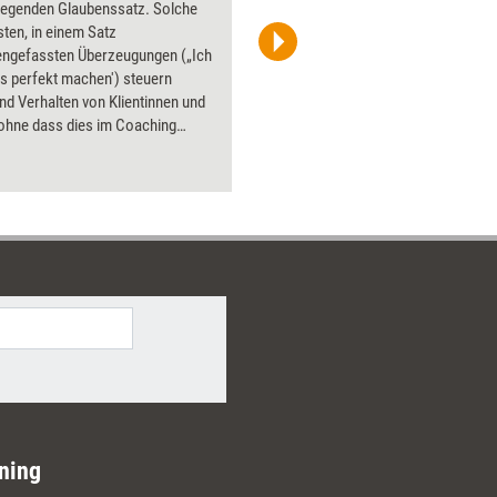
liegenden Glaubenssatz. Solche
PowerPoin
ten, in einem Satz
Bildsprac
gefassten Überzeugungen („Ich
aktuell ha
s perfekt machen') steuern
Bilder.
d Verhalten von Klientinnen und
 ohne dass dies im Coaching
 Martin Gudacker, langjährig
r Berater und Coach, zeigt, wie
e Ebene gezielt erschließen und
 lässt und liefert damit ein
es Rüstzeug für alle, die im
 tiefergehende Wirkung erzielen
.
ning