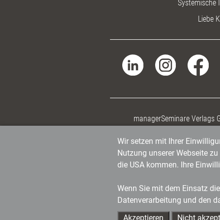
Systemische I
Liebe K
managerSeminare Verlags
Wir setzen mit Ihrer Einwilli
Nutzung unserer Webseite zu v
die USA kommen. Ihre Einwill
Wenn Sie mit dem Einsatz dies
Datenverarbeitung und den d
Akzeptieren
Nicht akzept