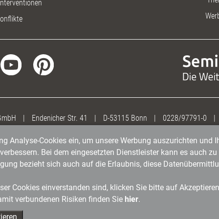
nterventionen
Wer
onflikte
 GmbH
|
Endenicher Str. 41
|
D-53115 Bonn
|
0228/97791-0
|
gung Analyse-Cookies ein, um unsere Werbung auszurichten und Ih
erbessern. Bei dem eingesetzten Dienstleister kann es auch zu 
igung bezieht sich auch auf die Erlaubnis, diese Datenübermit
er Cookies einverstanden sind, klicken Sie bitte auf Akzeptiere
amit verbundenen Risiken finden Sie
hier
.
ieren