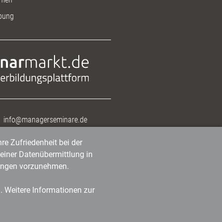
bung
info@managerseminare.de
re Zufriedenheit bei der
einer Datenübermittlung in
tlungen vorzunehmen.
n. Weitere Informationen zur