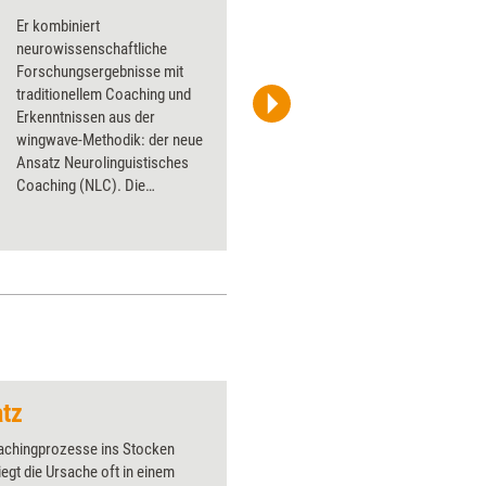
Er kombiniert
neurowissenschaftliche
Forschungsergebnisse mit
traditionellem Coaching und
Erkenntnissen aus der
DVNLP
wingwave-Methodik: der neue
Ansatz Neurolinguistisches
Coaching (NLC). Die
Autorinnen des soeben
erschienenen NLC-Handbuchs
erklären, was hinter der
Methode steckt.
tz
Vogel im Käfig
chingprozesse ins Stocken
Über 1000
liegt die Ursache oft in einem
Flipchart