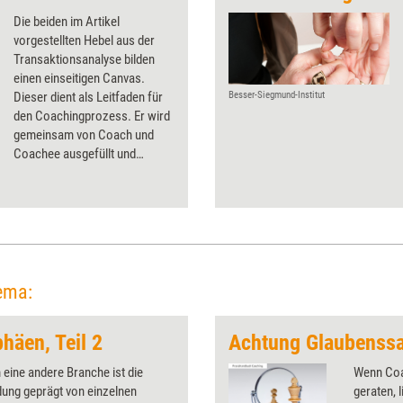
Die beiden im Artikel
vorgestellten Hebel aus der
Transaktionsanalyse bilden
einen einseitigen Canvas.
Dieser dient als Leitfaden für
Besser-Siegmund-Institut
den Coachingprozess. Er wird
gemeinsam von Coach und
Coachee ausgefüllt und
schafft eine strukturierte
Übersicht.
ema:
häen, Teil 2
Achtung Glaubenssa
eine andere Branche ist die
Wenn Coa
dung geprägt von einzelnen
geraten, 