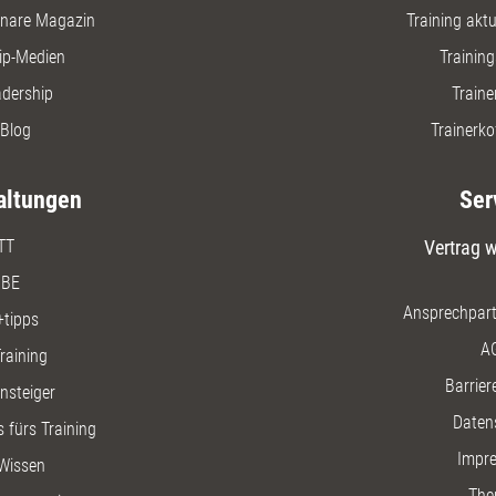
nare Magazin
Training aktue
ip-Medien
Trainin
adership
Traine
Blog
Trainerko
altungen
Ser
TT
Vertrag w
BE
Ansprechpart
+tipps
A
raining
Barriere
insteiger
Daten
 fürs Training
Impr
Wissen
The