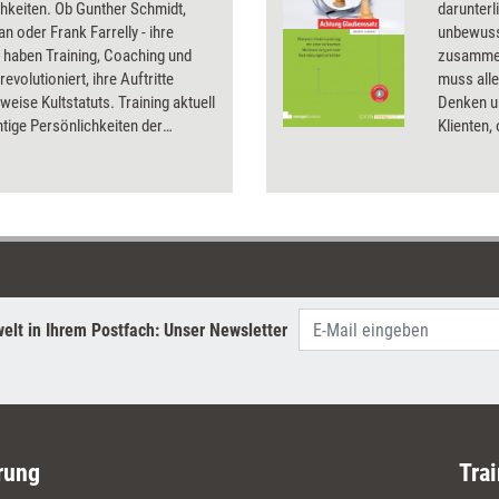
hkeiten. Ob Gunther Schmidt,
darunter
n oder Frank Farrelly - ihre
unbewuss
 haben Training, Coaching und
zusammen
evolutioniert, ihre Auftritte
muss alle
lweise Kultstatuts. Training aktuell
Denken un
chtige Persönlichkeiten der
Klienten,
dungsszene vor und skizziert ihre
auffällt.
chen Gedanken.
erfahrene
sich dies
verändern
praxisnah
Coaching
möchten
elt in Ihrem Postfach: Unser Newsletter
rung
Trai