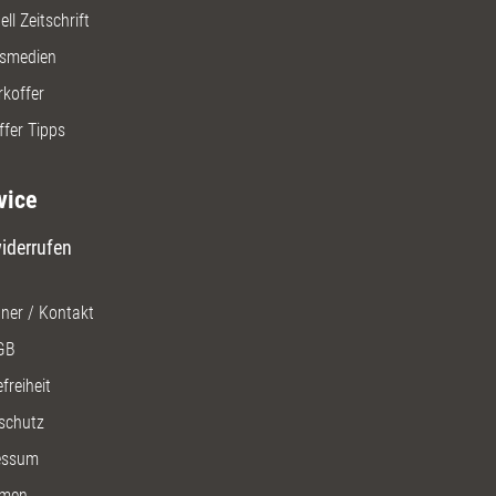
ll Zeitschrift
gsmedien
rkoffer
ffer Tipps
vice
iderrufen
ner / Kontakt
GB
freiheit
schutz
essum
men