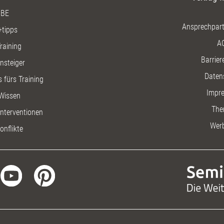
BE
Ansprechpart
+tipps
A
raining
Barriere
insteiger
Daten
 fürs Training
Impr
Wissen
The
nterventionen
Wer
onflikte