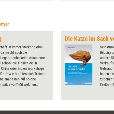
ema:
g
Die Katze im Sack v
chaft ist immer stärker global
Selbstmar
- da macht auch die
Bildung u
ldungsbranche keine Ausnahme.
andere St
e schon: die Trainer, die in
Verkauf 
, China oder Indien Workshops
Gebrauch
 Doch wie bereiten sich Trainer
haben sic
hs am besten auf solche
zudem erw
insätze vor? Mit welchen
(Selbst-
ssen müssen sie rechnen? Und
erfolgrei
en sie ihre Sprachkenntnisse auf
wie Kauf
n? Das Dossier zeigt, wie die
Sie sich 
ternationalisierung gelingt.
erschließ