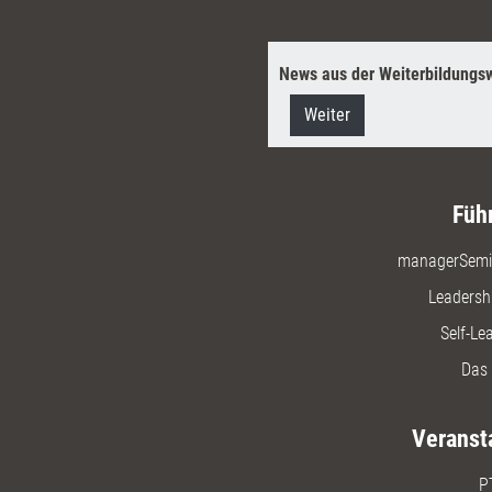
News aus der Weiterbildungsw
Weiter
Füh
managerSemi
Leadersh
Self-Le
Das 
Veranst
P