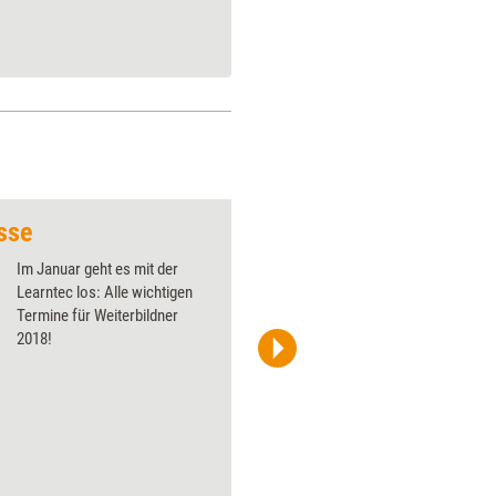
sse
Messen und Kongre
Im Januar geht es mit der
Learntec los: Alle wichtigen
Termine für Weiterbildner
2018!
www.managerSeminare.de