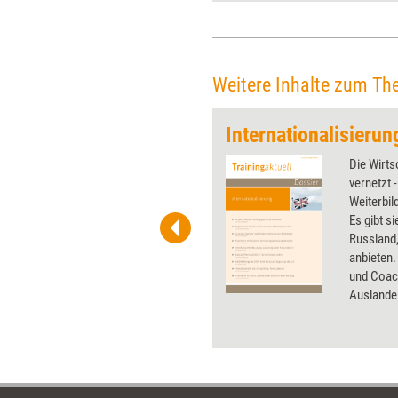
Kongressmesse ließ ahnen,
welche Anwendungen auf
Lernende und
Weiterbildungsprofis
zukommen.
Weitere Inhalte zum Th
Internationalisierun
 wirkungsvolle Grafiken für
Die Wirts
 und Pinnwand, für Handouts und
vernetzt 
t-Charts erleichtern Ihre
Weiterbi
he. Als Mitglied von Training
Es gibt si
ben Sie Flatrate-Zugriff auf alle
Russland
anbieten.
und Coac
Auslande
Hinderni
wie bring
Vorderman
eigene In