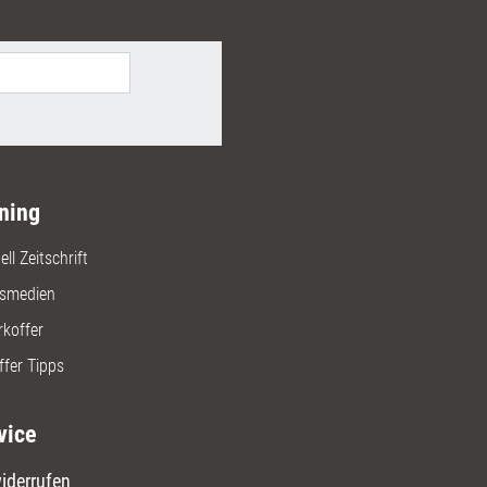
ning
ll Zeitschrift
gsmedien
rkoffer
ffer Tipps
vice
iderrufen