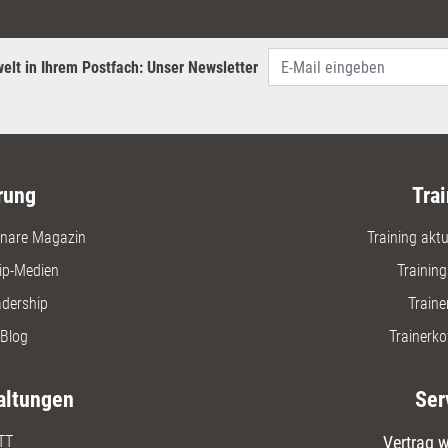
elt in Ihrem Postfach: Unser Newsletter
rung
Trai
nare Magazin
Training aktue
ip-Medien
Trainin
adership
Traine
Blog
Trainerko
altungen
Ser
TT
Vertrag w