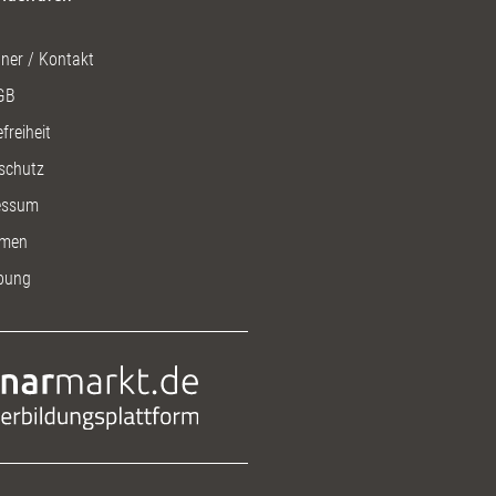
ner / Kontakt
GB
freiheit
schutz
essum
men
bung