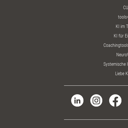
CU
tools
KI im T
KI für E
Coachingtools
Neuro
Systemische I
Liebe K