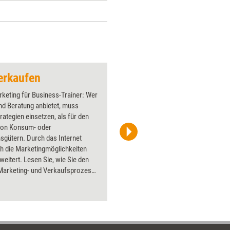
erkaufen
Abgesagt!
keting für Business-Trainer: Wer
Über 1000
nd Beratung anbietet, muss
Flipchart
rategien einsetzen, als für den
PowerPoin
von Konsum- oder
Bildsprac
sgütern. Durch das Internet
aktuell ha
h die Marketingmöglichkeiten
Bilder.
eitert. Lesen Sie, wie Sie den
)Marketing- und Verkaufsprozess
ch gestalten können. Erfahren Sie,
entscheidungen ablaufen und wie
mit System Ihren Markt
en.