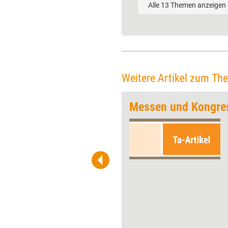
Alle 13 Themen anzeigen
Weitere Artikel zum Th
verändert
Messen und Kongre
Die Learntec stand zu ihrer 30.
Ausgabe ganz im Zeichen von
ChatGPT & Co., andere
aktuelle Themen wie das
Metaverse oder New Learning
traten damit in den
Hintergrund. Zwar ist das
Potenzial der KI-Technologie
fürs Lernen bisher kaum
abzuschätzen, doch die