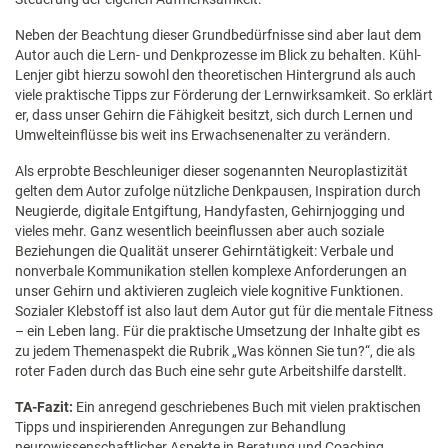
Neben der Beachtung dieser Grundbedürfnisse sind aber laut dem
Autor auch die Lern- und Denkprozesse im Blick zu behalten. Kühl-
Lenjer gibt hierzu sowohl den theoretischen Hintergrund als auch
viele praktische Tipps zur Förderung der Lernwirksamkeit. So erklärt
er, dass unser Gehirn die Fähigkeit besitzt, sich durch Lernen und
Umwelteinflüsse bis weit ins Erwachsenenalter zu verändern.
Als erprobte Beschleuniger dieser sogenannten Neuroplastizität
gelten dem Autor zufolge nützliche Denkpausen, Inspiration durch
Neugierde, digitale Entgiftung, Handyfasten, Gehirnjogging und
vieles mehr. Ganz wesentlich beeinflussen aber auch soziale
Beziehungen die Qualität unserer Gehirntätigkeit: Verbale und
nonverbale Kommunikation stellen komplexe Anforderungen an
unser Gehirn und aktivieren zugleich viele kognitive Funktionen.
Sozialer Klebstoff ist also laut dem Autor gut für die mentale Fitness
– ein Leben lang. Für die praktische Umsetzung der Inhalte gibt es
zu jedem Themenaspekt die Rubrik „Was können Sie tun?“, die als
roter Faden durch das Buch eine sehr gute Arbeitshilfe darstellt.
TA-Fazit:
Ein anregend geschriebenes Buch mit vielen praktischen
Tipps und inspirierenden Anregungen zur Behandlung
neurowissenschaftlicher Aspekte in Beratung und Coaching.