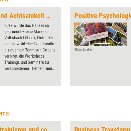
„Agilität, Systemik und Achtsamkeit verbinden“
Positive Psycholog
2019 wurde das HanseLab
gegründet – eine Marke der
Volksbank Lübeck, hinter der
sich sowohl eine Eventlocation
als auch ein Team von Coachs
Silvia Balaban
verbirgt, die Workshops,
Trainings und Seminare zu
verschiedenen Themen rund
um Veränderungsprozesse
anbieten. Im Interview mit
Training aktuell spricht
Geschäftsführer Dennis Evers
über die beste und die
schlechteste Entscheidung in
der Geschichte des
ema:
HanseLabs.
Zielgruppengerecht trainieren und coachen
Business Transform