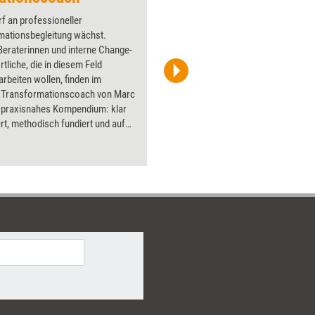
f an professioneller
Über 1000
mationsbegleitung wächst.
Flipchart
Beraterinnen und interne Change-
PowerPoin
tliche, die in diesem Feld
Bildsprac
rbeiten wollen, finden im
aktuell ha
 Transformationscoach von Marc
Bilder.
n praxisnahes Kompendium: klar
ert, methodisch fundiert und auf
tigen Einsatz ausgerichtet. Das
et sich an alle, die
ungsprozesse in Unternehmen
nnützigen Einrichtungen aktiv
 wollen – mit dem nötigen
den passenden Fertigkeiten und
m Handwerkszeug.