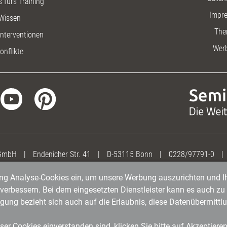
 fürs Training
Impr
Wissen
The
nterventionen
Wer
onflikte
 GmbH
|
Endenicher Str. 41
|
D-53115 Bonn
|
0228/97791-0
|
gung Analyse-Cookies ein, um unsere Werbung auszurichten und Ih
erbessern. Bei dem eingesetzten Dienstleister kann es auch zu 
igung bezieht sich auch auf die Erlaubnis, diese Datenübermit
er Cookies einverstanden sind, klicken Sie bitte auf Akzeptiere