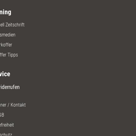
ning
ll Zeitschrift
gsmedien
rkoffer
ffer Tipps
vice
iderrufen
ner / Kontakt
GB
freiheit
schutz