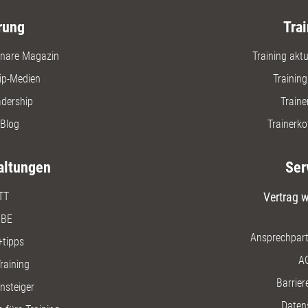
rung
Trai
nare Magazin
Training aktue
ip-Medien
Trainin
adership
Traine
Blog
Trainerko
altungen
Ser
TT
Vertrag w
BE
Ansprechpart
+tipps
A
raining
Barriere
insteiger
Daten