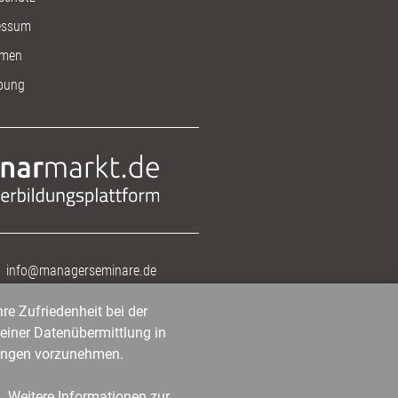
essum
men
bung
info@managerseminare.de
re Zufriedenheit bei der
einer Datenübermittlung in
tlungen vorzunehmen.
n. Weitere Informationen zur