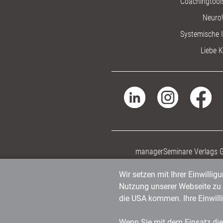
Coachingtools
Neuro
Systemische I
Liebe K
managerSeminare Verlags
Wir setzen mit Ihrer Einwilli
Nutzung unserer Webseite zu v
die USA kommen. Ihre Einwill
Wenn Sie mit dem Einsatz dies