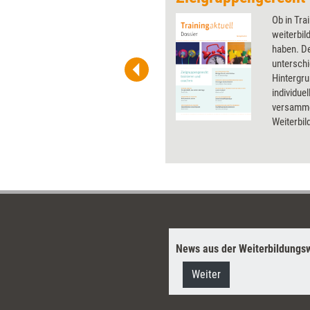
 wirkungsvolle Grafiken für
Ob in Tra
 und Pinnwand, für Handouts und
weiterbil
t-Charts erleichtern Ihre
haben. D
he. Als Mitglied von Training
unterschi
ben Sie Flatrate-Zugriff auf alle
Hintergru
individue
versammel
Weiterbi
gestalten
News aus der Weiterbildungsw
Weiter