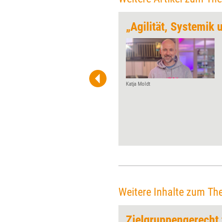
 muss spielen
Spontan souverän vor anderen
Menschen zu sprechen, stellt
für viele eine Herausforderung
dar. Dabei unterstützen soll ein
neues Rhetorik-Spiel. Ob es
Katja Moldt
hält, was es verspricht, hat
Training aktuell in einem
Praxistest geprüft.
Weitere Inhalte zum Th