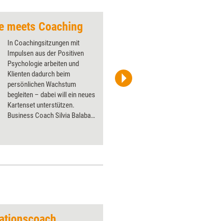
ie meets Coaching
Weniger Druck, mehr
In Coachingsitzungen mit
Impulsen aus der Positiven
Psychologie arbeiten und
Klienten dadurch beim
persönlichen Wachstum
iStock/Olegsnow
begleiten – dabei will ein neues
Kartenset unterstützen.
Business Coach Silvia Balaban
hat es für Training aktuell
einem Praxistest unterzogen.
ationscoach
Umstrukturierung