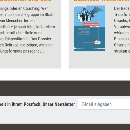
inings oder im Coaching: Wer
Der Bedar
det, muss die Zielgruppe im Blick
Transfor
enn Menschen lernen
Coachs, 
edlich – je nach Alter, kulturellem
Verantwor
nd, beruflicher Rolle oder
wirksam a
llen Dispositionen. Das Dossier
Business
t Beiträge, die zeigen, wie sich
Oliver ei
ldungsformate passgenau
strukturi
 lassen.
den sofor
Werk richt
Veränder
und gemei
gestalten
Mindset, 
konkrete
elt in Ihrem Postfach: Unser Newsletter