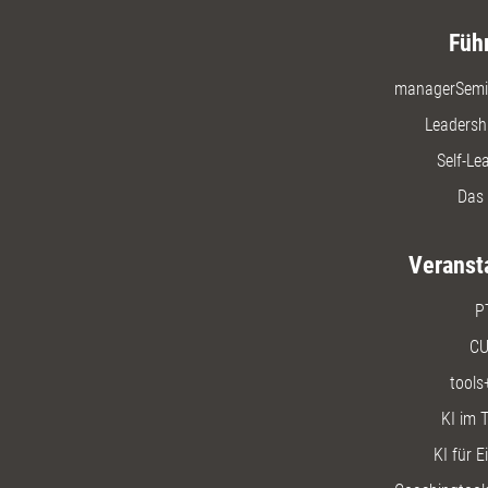
Füh
managerSemi
Leadersh
Self-Le
Das 
Veranst
P
CU
tools
KI im T
KI für E