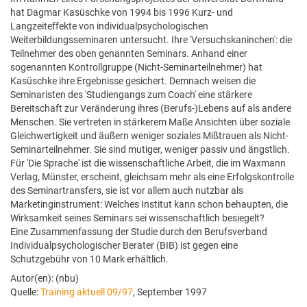
hat Dagmar Kasüschke von 1994 bis 1996 Kurz- und
Langzeiteffekte von individualpsychologischen
Weiterbildungsseminaren untersucht. Ihre 'Versuchskaninchen': die
Teilnehmer des oben genannten Seminars. Anhand einer
sogenannten Kontrollgruppe (Nicht-Seminarteilnehmer) hat
Kasüschke ihre Ergebnisse gesichert. Demnach weisen die
Seminaristen des 'Studiengangs zum Coach' eine stärkere
Bereitschaft zur Veränderung ihres (Berufs-)Lebens auf als andere
Menschen. Sie vertreten in stärkerem Maße Ansichten über soziale
Gleichwertigkeit und äußern weniger soziales Mißtrauen als Nicht-
Seminarteilnehmer. Sie sind mutiger, weniger passiv und ängstlich.
Für 'Die Sprache' ist die wissenschaftliche Arbeit, die im Waxmann
Verlag, Münster, erscheint, gleichsam mehr als eine Erfolgskontrolle
des Seminartransfers, sie ist vor allem auch nutzbar als
Marketinginstrument: Welches Institut kann schon behaupten, die
Wirksamkeit seines Seminars sei wissenschaftlich besiegelt?
Eine Zusammenfassung der Studie durch den Berufsverband
Individualpsychologischer Berater (BIB) ist gegen eine
Schutzgebühr von 10 Mark erhältlich.
Autor(en): (nbu)
Quelle:
Training aktuell 09/97
, September 1997