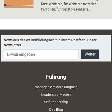
Kurz-Webinare, für Webinare mit vielen
Personen, für digital präsentierte
Leistungsangebote, für die Vermittlung von
Fachinhalten, für Gruppenarbeiten ... Neben
den Methoden zur lebendigen Vermittlung von
Webinarinhalten erhalten Sie die
Beschreibungen von Energizer-Übungen für
News aus der Weiterbildungswelt in Ihrem Postfach: Unser
zwischendurch, bis hin zu Yogaübungen am
Newsletter
PC. Zusätzlich garniert mit didaktischen und
technischen Profi-Tipps für den gelungenen
Weiter
Einsatz sind Sie danach fit fürs Webinar.
Führung
managerSeminare Magazin
Leadership-Medien
Self-Leadership
Das Blog