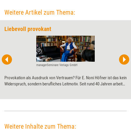
Weitere Artikel zum Thema:
Liebevoll provokant
managerSeminare Verlags GmbH
Provokation als Ausdruck von Vertrauen? Für E. Noni Höfner ist das kein
Widerspruch, sondern berufliches Leitmotiv. Seit rund 40 Jahren arbeitet
die Psychologin daran, den Provokativen Ansatz nach Frank Farrelly im
deutschsprachigen Raum lern- und lehrbar sowie für Beratung und
Coaching nutzbar zu machen. Für ihre Pionierarbeit wird sie auf den
Petersberger Trainertagen 2026 mit dem Life Achievement Award (LAA)
ausgezeichnet.
Weitere Inhalte zum Thema: