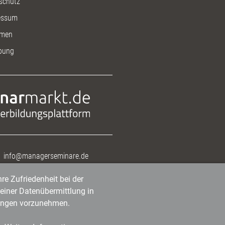
schutz
essum
men
bung
info@managerseminare.de
re Zufriedenheit bei der
einer Datenübermittlung in
tlungen vorzunehmen.