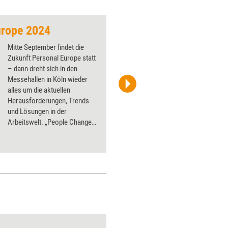
urope 2024
Bitte! Kein! Neues! 
Mitte September findet die
Zukunft Personal Europe statt
– dann dreht sich in den
Messehallen in Köln wieder
alles um die aktuellen
chriskuddl, Zweisam/photocase.com
Herausforderungen, Trends
und Lösungen in der
Arbeitswelt. „People Change
Things“ lautet das Motto in
diesem Jahr.