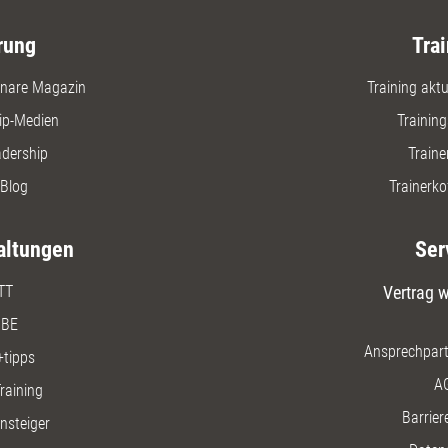
 Bewerbungsprozesse effizient zu
 und die bestgeeigneten
rung
Trai
er für ihr Unternehmen zu
eren.
nare Magazin
Training aktue
ip-Medien
Trainin
adership
Traine
Blog
Trainerko
altungen
Ser
TT
Vertrag w
BE
Ansprechpart
+tipps
A
raining
Barriere
insteiger