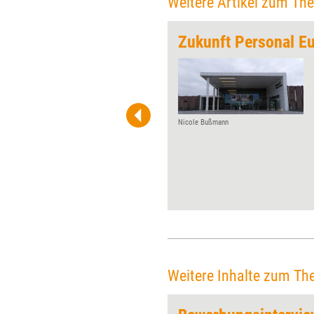
Weitere Artikel zum Th
rdern
Zukunft Personal E
Auf dem Kongress der
Deutschen Gesellschaft für
Personalführung haben
Personaler ihre Agenda für die
nächsten Jahre diskutiert.
Nicole Bußmann
Ganz oben auf dieser steht
Diversity Management. Um die
damit verbundenen
Herausforderungen meistern
zu können, werden die
Personalressorts
Unterstützung brauchen – vor
allem die der Weiterbildner.
Weitere Inhalte zum Th