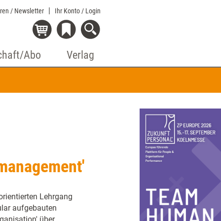
eren / Newsletter
Ihr Konto
/ Login
chaft/Abo
Verlag
lmanagement'
orientierten Lehrgang
lar aufgebauten
ganisation' über