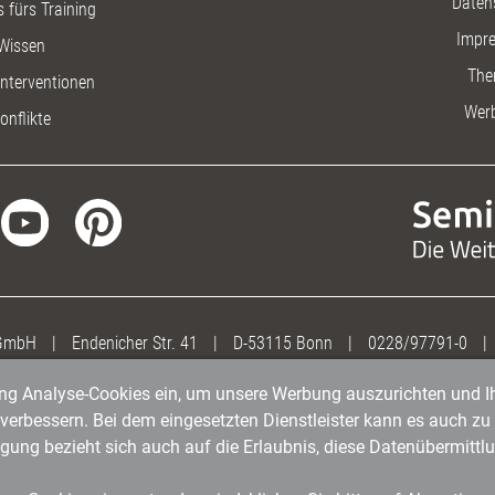
Daten
 fürs Training
Impr
Wissen
The
nterventionen
Wer
onflikte
 GmbH
|
Endenicher Str. 41
|
D-53115 Bonn
|
0228/97791-0
|
gung Analyse-Cookies ein, um unsere Werbung auszurichten und Ih
erbessern. Bei dem eingesetzten Dienstleister kann es auch zu 
igung bezieht sich auch auf die Erlaubnis, diese Datenübermit