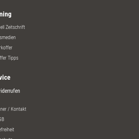
ning
ll Zeitschrift
gsmedien
rkoffer
ffer Tipps
vice
iderrufen
ner / Kontakt
GB
freiheit