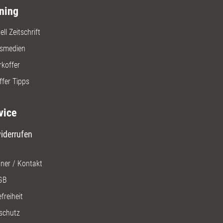
ning
ll Zeitschrift
gsmedien
rkoffer
ffer Tipps
vice
iderrufen
ner / Kontakt
GB
freiheit
schutz