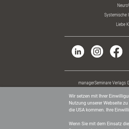
Neuro
Systemische I
Liebe K
managerSeminare Verlags
Wir setzen mit Ihrer Einwilli
Nutzung unserer Webseite zu v
die USA kommen. Ihre Einwill
Wenn Sie mit dem Einsatz dies