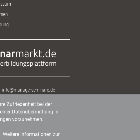
essum
men
bung
info@managerseminare.de
re Zufriedenheit bei der
einer Datenübermittlung in
tlungen vorzunehmen.
n. Weitere Informationen zur