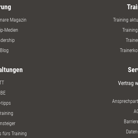
rung
Trai
nare Magazin
Training aktue
ip-Medien
Trainin
adership
Traine
Blog
Trainerko
altungen
Ser
TT
Vertrag w
BE
Ansprechpart
+tipps
A
raining
Barriere
insteiger
Daten
 fürs Training