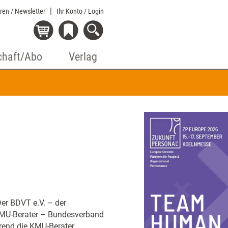
eren / Newsletter
Ihr Konto
/ Login
chaft/Abo
Verlag
Der BDVT e.V. – der
 KMU-Berater – Bundesverband
hrend die KMU-Berater