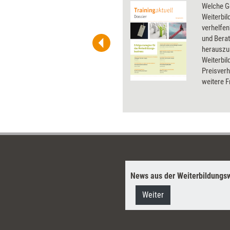
 wirkungsvolle Grafiken für
Welche G
 und Pinnwand, für Handouts und
Weiterbi
t-Charts erleichtern Ihre
verhelfen
he. Als Mitglied von Training
und Bera
ben Sie Flatrate-Zugriff auf alle
herauszu
Weiterbil
Preisver
weitere F
und das M
Weiterbil
dieses Do
News aus der Weiterbildungsw
Weiter