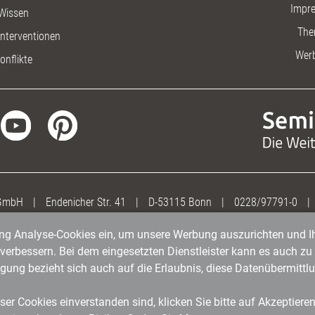
Impr
Wissen
The
nterventionen
Wer
onflikte
 GmbH
|
Endenicher Str. 41
|
D-53115 Bonn
|
0228/97791-0
|
gung Analyse-Cookies ein, um unsere Werbung auszurichten und Ih
erbessern. Bei dem eingesetzten Dienstleister kann es auch zu 
igung bezieht sich auch auf die Erlaubnis, diese Datenübermit
er Cookies einverstanden sind, klicken Sie bitte auf Akzeptiere