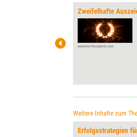
Vertraulichkeit ist für Coachs ein Muss
Zweifelhafte Ausze
Wie gehen Coachs mit dem
Gebot der Vertraulichkeit um?
Dieser Frage widmet sich die
aktuelle Coaching-Umfrage
Deutschland
seanliew/iStockphoto.com
schwerpunktmäßig. Bislang
sind Coachs beim Umgang mit
dem heiklen Thema auf sich
allein gestellt, wie die
Ergebnisse zeigen.
Weitere Inhalte zum Th