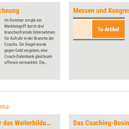
ichnung
Messen und Kongre
Im Sommer sorgte ein
Markteingriff durch drei
branchenfremde Unternehmen
für Aufruhr in der Branche der
Coachs. Ein Siegel wurde
gegen Geld vergeben, eine
Coach-Datenbank gleichsam
offensiv vermarktet. Die
Branche stritt – nicht zuletzt
um ihre Qualität und Werte.
Bald nun steht der nächste Gau
ins Haus: Eine
Bewertungsplattform für
Coachs soll gelauncht werden.
ema:
Erfolgsstrategien für das Weiterbildungsbusiness
Das Coaching-Busi