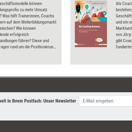
eschäftsmodelle können
Als Coac
ldungsprofis zu mehr Umsatz
bestehen,
? Was hilft Trainerinnen, Coachs
Geschäfts
tern auf dem Weiterbildungsmarkt
und ein r
stechen? Wie können
Marktumf
dende erfolgreich
von Jörg
handlungen führen? Diese und
gibt Coac
ragen rund um die Positionierung
fundierte
arketing in der
den deut
dungsbranche klären die Artikel
für einen
ssier.
wirkungsv
von den 
elt in Ihrem Postfach: Unser Newsletter