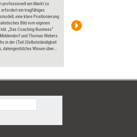
h professionell am Markt zu
Über 1000
 erfordert ein tragfähiges
Flipchart
modell, eine klare Positionierung
PowerPoin
ealistisches Bild vom eigenen
Bildsprac
eld. „Das Coaching-Business“
aktuell ha
 Middendorf und Thomas Webers
Bilder.
hs in der (Teil-)Selbstständigkeit
s, datengestütztes Wissen über
schen Coachingmarkt als Basis
 soliden Businessplan und eine
olle Marketingstrategie – frei
üblichen Ratgebermythen.