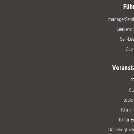
Füh
managerSemi
Leadersh
Self-Le
Das 
Veranst
P
CU
tools
KI im T
KI für E
Coachingtools