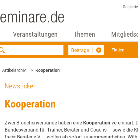
Registri
Veranstaltungen
Themen
Mitglieds
Beiträge
Finden
Artikelarchiv
Kooperation
Newsticker
Kooperation
Zwei Branchenverbände haben eine
Kooperation
vereinbart: 
Bundesverband für Trainer, Berater und Coachs – sowie die
freier Berater e.V. – wollen ab sofort zusammenarbeiten. Wä