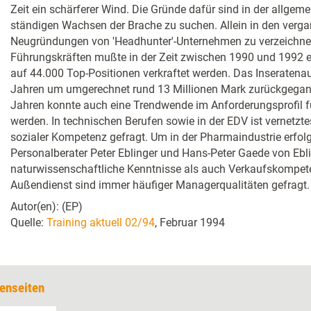
Zeit ein schärferer Wind. Die Gründe dafür sind in der allge
ständigen Wachsen der Brache zu suchen. Allein in den verg
Neugründungen von 'Headhunter'-Unternehmen zu verzeichnen
Führungskräften mußte in der Zeit zwischen 1990 und 1992 e
auf 44.000 Top-Positionen verkraftet werden. Das Inseratena
Jahren um umgerechnet rund 13 Millionen Mark zurückgegan
Jahren konnte auch eine Trendwende im Anforderungsprofil fü
werden. In technischen Berufen sowie in der EDV ist vernetz
sozialer Kompetenz gefragt. Um in der Pharmaindustrie erfol
Personalberater Peter Eblinger und Hans-Peter Gaede von Ebl
naturwissenschaftliche Kenntnisse als auch Verkaufskompet
Außendienst sind immer häufiger Managerqualitäten gefragt.
Autor(en): (EP)
Quelle:
Training aktuell 02/94
, Februar 1994
enseiten