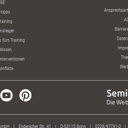
BE
Ansprechpart
+tipps
A
raining
Barriere
insteiger
Daten
 fürs Training
Impr
Wissen
The
nterventionen
Wer
onflikte
 GmbH
|
Endenicher Str. 41
|
D-53115 Bonn
|
0228/97791-0
|