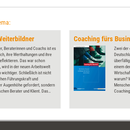
ema:
Weiterbildner
Coaching fürs Busi
er, Beraterinnen und Coachs ist es
Zwei der
ich, ihre Werthaltungen und ihre
Deutschl
reflektieren. Das war schon
überfäll
 wird in der neuen Arbeitswelt
einem de
 wichtiger. Schließlich ist nicht
Wirtschaf
chen Führungskraft und
warum? W
ter Augenhöhe gefordert, sondern
Menschen
chen Berater und Klient. Das
Coaching-
eigt, wie sich die Rolle von
Was sind 
dnern aktuell wandelt und gibt
Business
n zur Selbstreflexion.
Unterneh
Entwicklu
kommende
für den 