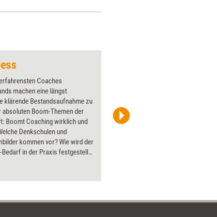
ness
Brett vor dem Kopf
 erfahrensten Coaches
Über 1000
ands machen eine längst
Flipchart
ige klärende Bestandsaufnahme zu
PowerPoin
r absoluten Boom-Themen der
Bildsprac
t: Boomt Coaching wirklich und
aktuell ha
elche Denkschulen und
Bilder.
bilder kommen vor? Wie wird der
Bedarf in der Praxis festgestellt?
die wesentlichen Anlässe für
-Coaching? Wie organisieren
men heute das Coaching? Welche
ng zeichnet sich für die
n 5 Jahre ab? Grundlagenwerk
Coach von morgen.