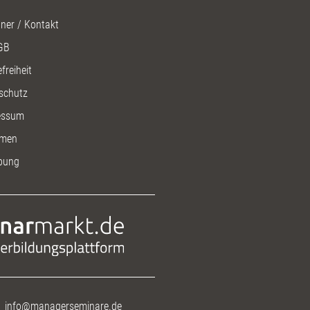
ner / Kontakt
GB
freiheit
schutz
essum
men
bung
info@managerseminare.de