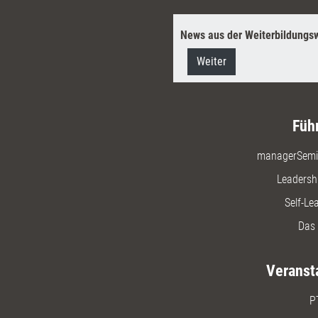
News aus der Weiterbildungsw
Weiter
Füh
managerSemi
Leadersh
Self-Le
Das 
Veranst
P