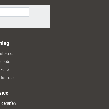
ning
ll Zeitschrift
gsmedien
rkoffer
ffer Tipps
vice
iderrufen