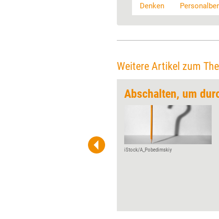
Denken
Personalber
Weitere Artikel zum Th
 mit Tiefgang
Abschalten, um dur
Unsere Businesswelt ist voller
Metaphern, die unser Denken
und Handeln unbewusst
prägen. Die „Timelines“
unserer Projekte reichen vom
iStock/A_Pobedimskiy
„Kick-off” über die
„Meilensteine” bis hin zur
hoffentlich lebendig erreichten
„Deadline”. Im fünften Teil der
Serie beschreibt das Autoren-
Team, wie man solche Bilder in