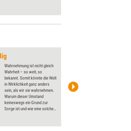
dig
Tun vor Denken
Wahrnehmung ist nicht gleich
Wahrheit – so weit, so
bekannt. Somit könnte die Welt
in Wirklichkeit ganz anders
sein, als wir sie wahrnehmen.
jd-photodesign – adobe.stock.com
Warum dieser Umstand
keineswegs ein Grund zur
Sorge ist und wie eine solche
ver-rückte Welt zum Lernen
beiträgt.