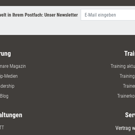
elt in Ihrem Postfach: Unser Newsletter
rung
Trai
nare Magazin
Training aktue
ip-Medien
Trainin
adership
Traine
Blog
Trainerko
altungen
Ser
TT
Vertrag w