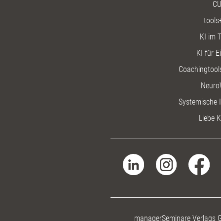
CU
tools
KI im T
KI für E
Coachingtools
Neuro
Systemische I
Liebe K
managerSeminare Verlags