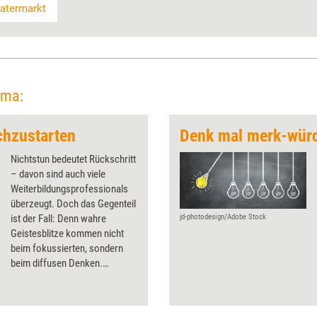
atermarkt
ema:
chzustarten
Denk mal merk-wür
Nichtstun bedeutet Rückschritt
– davon sind auch viele
Weiterbildungsprofessionals
überzeugt. Doch das Gegenteil
ist der Fall: Denn wahre
jd-photodesign/Adobe Stock
Geistesblitze kommen nicht
beim fokussierten, sondern
beim diffusen Denken.
Müßiggang hilft also dabei,
erfolgreich zu sein.