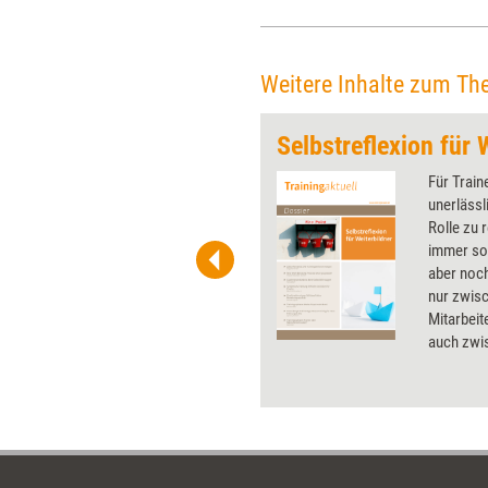
der Virtual Reality nutzen und
so Workshops mit Tiefgang
schaffen kann.
Weitere Inhalte zum Th
Selbstreflexion für 
 wirkungsvolle Grafiken für
Für Train
 und Pinnwand, für Handouts und
unerlässl
t-Charts erleichtern Ihre
Rolle zu 
he. Als Mitglied von Training
immer so,
ben Sie Flatrate-Zugriff auf alle
aber noch
nur zwis
Mitarbei
auch zwis
Dossier z
Weiterbil
Anregunge