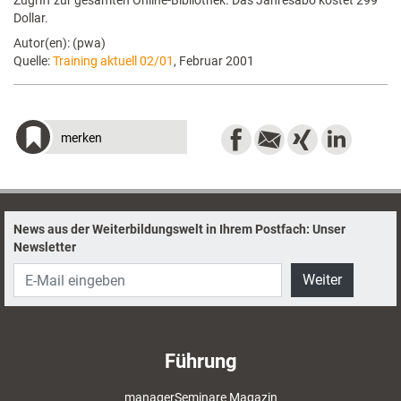
Zugriff zur gesamten Online-Bibliothek. Das Jahresabo kostet 299
Dollar.
Autor(en): (pwa)
Quelle:
Training aktuell 02/01
, Februar 2001
merken
News aus der Weiterbildungswelt in Ihrem Postfach: Unser
Newsletter
Weiter
Führung
managerSeminare Magazin