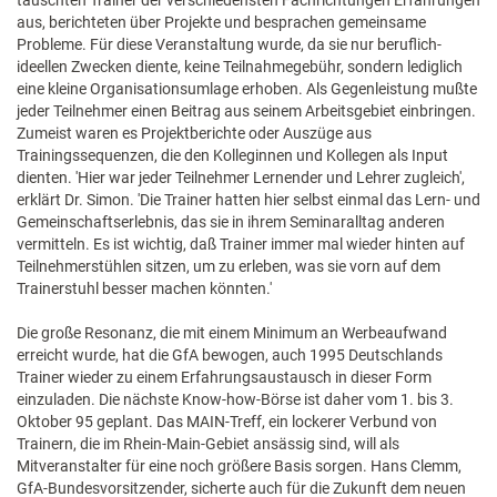
tauschten Trainer der verschiedensten Fachrichtungen Erfahrungen
aus, berichteten über Projekte und besprachen gemeinsame
Probleme. Für diese Veranstaltung wurde, da sie nur beruflich-
ideellen Zwecken diente, keine Teilnahmegebühr, sondern lediglich
eine kleine Organisationsumlage erhoben. Als Gegenleistung mußte
jeder Teilnehmer einen Beitrag aus seinem Arbeitsgebiet einbringen.
Zumeist waren es Projektberichte oder Auszüge aus
Trainingssequenzen, die den Kolleginnen und Kollegen als Input
dienten. 'Hier war jeder Teilnehmer Lernender und Lehrer zugleich',
erklärt Dr. Simon. 'Die Trainer hatten hier selbst einmal das Lern- und
Gemeinschaftserlebnis, das sie in ihrem Seminaralltag anderen
vermitteln. Es ist wichtig, daß Trainer immer mal wieder hinten auf
Teilnehmerstühlen sitzen, um zu erleben, was sie vorn auf dem
Trainerstuhl besser machen könnten.'
Die große Resonanz, die mit einem Minimum an Werbeaufwand
erreicht wurde, hat die GfA bewogen, auch 1995 Deutschlands
Trainer wieder zu einem Erfahrungsaustausch in dieser Form
einzuladen. Die nächste Know-how-Börse ist daher vom 1. bis 3.
Oktober 95 geplant. Das MAIN-Treff, ein lockerer Verbund von
Trainern, die im Rhein-Main-Gebiet ansässig sind, will als
Mitveranstalter für eine noch größere Basis sorgen. Hans Clemm,
GfA-Bundesvorsitzender, sicherte auch für die Zukunft dem neuen