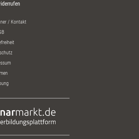
iderrufen
ner / Kontakt
GB
freiheit
schutz
essum
men
bung