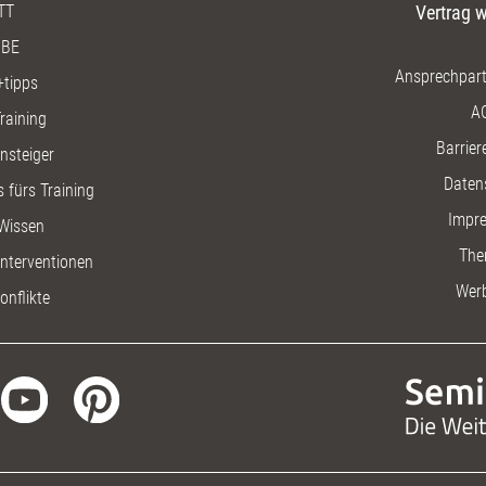
TT
Vertrag w
BE
Ansprechpart
+tipps
A
raining
Barriere
insteiger
Daten
 fürs Training
Impr
Wissen
The
nterventionen
Wer
onflikte