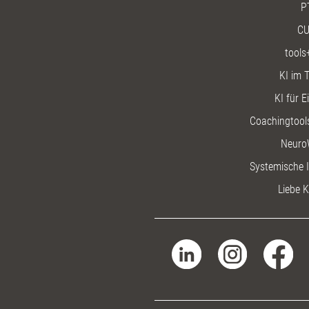
P
CU
tools
KI im T
KI für E
Coachingtools
Neuro
Systemische I
Liebe K