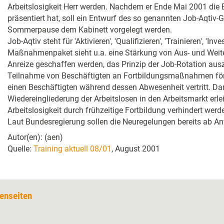
Arbeitslosigkeit Herr werden. Nachdem er Ende Mai 2001 die
präsentiert hat, soll ein Entwurf des so genannten Job-Aqtiv-
Sommerpause dem Kabinett vorgelegt werden.
Job-Aqtiv steht für 'Aktivieren', 'Qualifizieren', 'Trainieren', 'Inv
Maßnahmenpaket sieht u.a. eine Stärkung von Aus- und Weiter
Anreize geschaffen werden, das Prinzip der Job-Rotation ausz
Teilnahme von Beschäftigten an Fortbildungsmaßnahmen förd
einen Beschäftigten während dessen Abwesenheit vertritt. Dami
Wiedereingliederung der Arbeitslosen in den Arbeitsmarkt erlei
Arbeitslosigkeit durch frühzeitige Fortbildung verhindert werd
Laut Bundesregierung sollen die Neuregelungen bereits ab Anf
Autor(en): (aen)
Quelle:
Training aktuell 08/01
, August 2001
enseiten