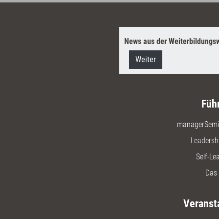
News aus der Weiterbildungsw
Weiter
Füh
managerSemi
Leadersh
Self-Le
Das 
Veranst