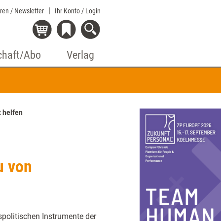
eren / Newsletter
Ihr Konto
/ Login
chaft/Abo
Verlag
t helfen
u von
spolitischen Instrumente der