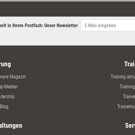
elt in Ihrem Postfach: Unser Newsletter
rung
Trai
nare Magazin
Training aktue
ip-Medien
Trainin
adership
Traine
Blog
Trainerko
altungen
Ser