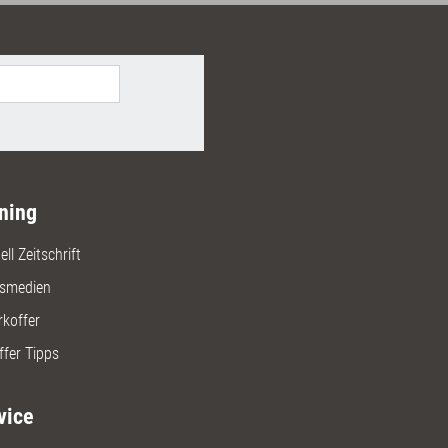
ning
ll Zeitschrift
gsmedien
rkoffer
ffer Tipps
vice