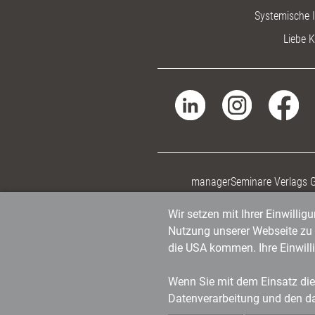
Systemische I
Liebe K
managerSeminare Verlags
Wir setzen mit Ihrer Einwilli
Nutzung unserer Webseite zu v
die USA kommen. Ihre Einwill
Wenn Sie mit dem Einsatz dies
Datenverarbeitung und den d