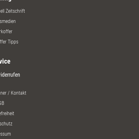
ll Zeitschrift
gsmedien
rkoffer
ffer Tipps
vice
iderrufen
ner / Kontakt
GB
freiheit
schutz
essum