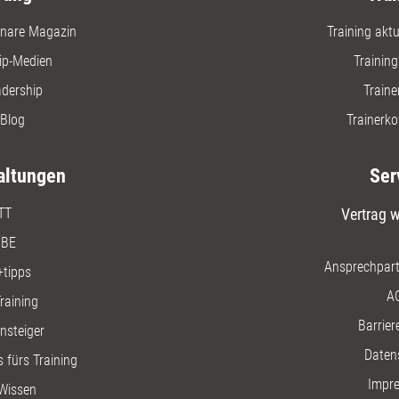
nare Magazin
Training aktue
ip-Medien
Trainin
adership
Traine
Blog
Trainerko
altungen
Ser
TT
Vertrag w
BE
Ansprechpart
+tipps
A
raining
Barriere
insteiger
Daten
 fürs Training
Impr
Wissen