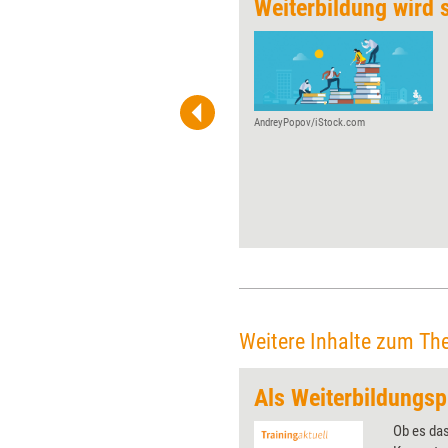
Nach innen schauen – nach außen wirken
Weiterbildung wird 
Der Markt ist voll, die Einkäufer
werden kritischer. Für Trainer
wird es deshalb immer
schwieriger, ihre Leistung an
den Kunden zu bringen. Auf
AndreyPopov/iStock.com
den Petersberger Trainertagen
griffen gleich drei Referenten
diese Herausforderung auf –
dabei waren sie sich
erstaunlich einig.
Weitere Inhalte zum Th
t
Als Weiterbildungsp
 wirkungsvolle Grafiken für
Ob es das