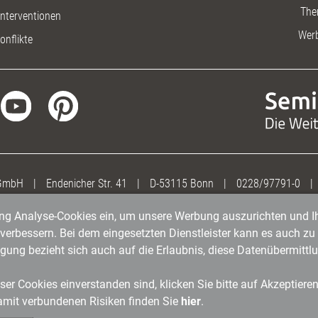
The
nterventionen
Wer
onflikte
 GmbH
|
Endenicher Str. 41
|
D-53115 Bonn
|
0228/97791-0
|
gung Analyse-Cookies ein, um unsere Werbung auszurichten und Ih
erbessern. Bei dem eingesetzten Dienstleister kann es auch zu 
igung bezieht sich auch auf die Erlaubnis, diese Datenübermit
er Cookies einverstanden sind, klicken Sie bitte auf Akzeptiere
amit verbundenen Risiken finden Sie
hier
.