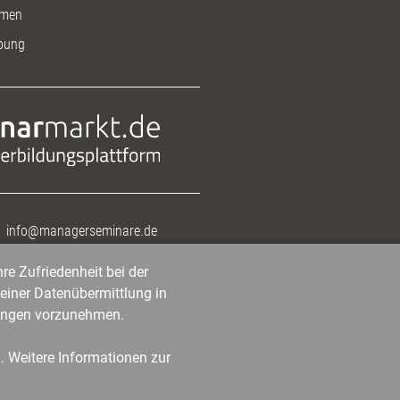
men
bung
info@managerseminare.de
re Zufriedenheit bei der
einer Datenübermittlung in
tlungen vorzunehmen.
n. Weitere Informationen zur