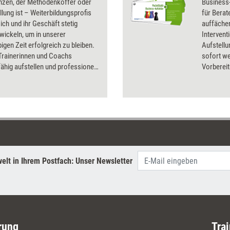
zen, der Methodenkoffer oder
Business-
ellung ist – Weiterbildungsprofis
für Berat
ch und ihr Geschäft stetig
auffäche
wickeln, um in unserer
Intervent
bigen Zeit erfolgreich zu bleiben.
Aufstell
 Trainerinnen und Coachs
sofort we
ähig aufstellen und professionell
Vorbereit
nlich wachsen, zeigt das
während d
das gute 
jeder Ein
einer Bus
der Rücks
Anleitung
Tipps.
elt in Ihrem Postfach: Unser Newsletter
rung
Trai