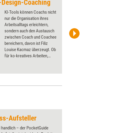
-Design-Coaching
Projektmanagement i
KI-Tools können Coachs nicht
nur die Organisation ihres
Arbeitsalltags erleichtern,
sondern auch den Austausch
zwischen Coach und Coachee
PS Consulting
bereichern, davon ist Filiz
Louise Kacmaz überzeugt. Ob
für ko-kreatives Arbeiten,
Perspektivwechsel oder als
Ergänzung altbewährter
Methoden – am Beispiel ihrer
Arbeit als Life-Design-Coach
stellt sie Ansätze für den
Einsatz von ChatGPT im
Coaching vor.
ss-Aufsteller
Psychische Stabilitä
 handlich – der PocketGuide
Über 1000