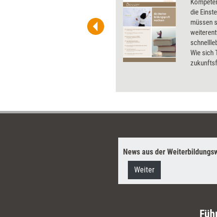
 und Pinnwand, für Handouts und
Kompeten
t-Charts erleichtern Ihre
die Einst
he. Als Mitglied von Training
müssen si
ben Sie Flatrate-Zugriff auf alle
weiterent
schnellle
Wie sich
zukunftsf
wie persö
Dossier.
News aus der Weiterbildungsw
Weiter
Füh