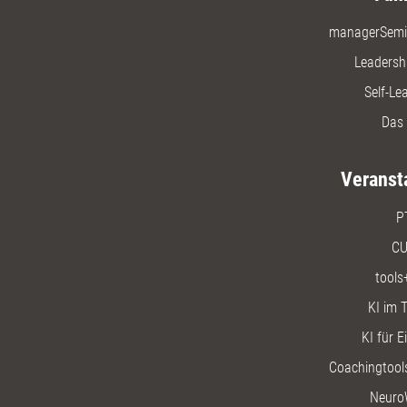
managerSemi
Leadersh
Self-Le
Das 
Veranst
P
CU
tools
KI im T
KI für E
Coachingtools
Neuro