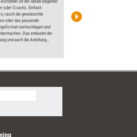
Aufsteller ist der ideale Begleiter
Flipchart
er oder Coachs. Einfach
PowerPoin
rn, rasch die gewünschte
Bildsprac
ion oder das passende
aktuell ha
ungsformat nachschlagen und
Bilder.
itermachen. Das entlastet die
ung und auch die Anleitung
er Aufstellung und verschafft
Gefühl, nichts zu vergessen. Auf
zelkarte ist ein relevanter Punkt
iness-Aufstellung behandelt. Auf
eite finden Sie weiterführende
en, Erläuterungen, Aufsteller-
ning