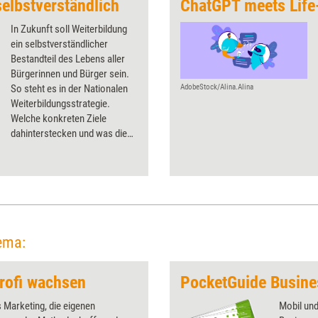
selbstverständlich
ChatGPT meets Life
In Zukunft soll Weiterbildung
ein selbstverständlicher
Bestandteil des Lebens aller
Bürgerinnen und Bürger sein.
So steht es in der Nationalen
AdobeStock/Alina.Alina
Weiterbildungsstrategie.
Welche konkreten Ziele
dahinterstecken und was diese
für Weiterbildner bedeuten,
erklärt Training aktuell.
ema:
rofi wachsen
PocketGuide Busine
 Marketing, die eigenen
Mobil und