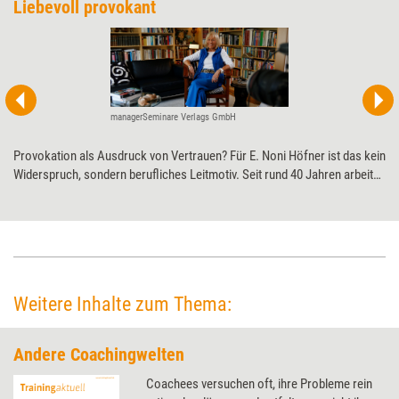
Liebevoll provokant
managerSeminare Verlags GmbH
Provokation als Ausdruck von Vertrauen? Für E. Noni Höfner ist das kein
Widerspruch, sondern berufliches Leitmotiv. Seit rund 40 Jahren arbeitet
die Psychologin daran, den Provokativen Ansatz nach Frank Farrelly im
deutschsprachigen Raum lern- und lehrbar sowie für Beratung und
Coaching nutzbar zu machen. Für ihre Pionierarbeit wird sie auf den
Petersberger Trainertagen 2026 mit dem Life Achievement Award (LAA)
ausgezeichnet.
Weitere Inhalte zum Thema:
Andere Coachingwelten
Coachees versuchen oft, ihre Probleme rein