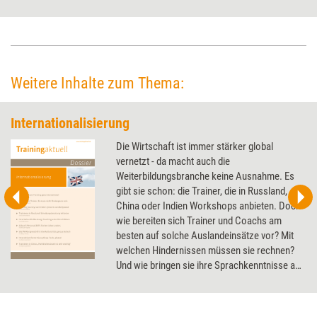
kommt. Dabei sind es häufig gar nicht die sprachlichen Barrieren, an
denen Kommunikation scheitert, sondern vermeintliche „Kleinigkeiten“
wie Umfang von Kontext oder Gesprächspausen. Wie sich kulturell
geprägte Kommunikationsgewohnheiten und -bedürfnisse erkennen
lassen und worauf bei der Durchführung multikultureller Trainings und
Weitere Inhalte zum Thema:
Coachings zu achten ist.
Internationalisierung
Die Wirtschaft ist immer stärker global
vernetzt - da macht auch die
Weiterbildungsbranche keine Ausnahme. Es
gibt sie schon: die Trainer, die in Russland,
China oder Indien Workshops anbieten. Doch
wie bereiten sich Trainer und Coachs am
besten auf solche Auslandeinsätze vor? Mit
welchen Hindernissen müssen sie rechnen?
Und wie bringen sie ihre Sprachkenntnisse auf
Vordermann? Das Dossier zeigt, wie die
eigene Internationalisierung gelingt.