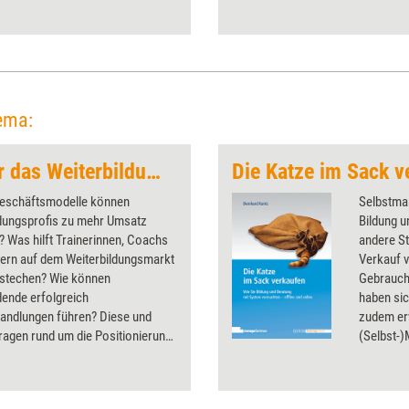
ema:
Erfolgsstrategien für das Weiterbildungsbusiness
Die Katze im Sack v
eschäftsmodelle können
Selbstmar
ldungsprofis zu mehr Umsatz
Bildung u
? Was hilft Trainerinnen, Coachs
andere St
tern auf dem Weiterbildungsmarkt
Verkauf 
stechen? Wie können
Gebrauch
dende erfolgreich
haben sic
handlungen führen? Diese und
zudem erw
ragen rund um die Positionierung
(Selbst-
arketing in der
erfolgrei
dungsbranche klären die Artikel
wie Kauf
ssier.
Sie sich 