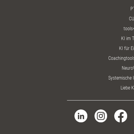
P
CU
tools
KI im T
KI für E
Coachingtools
Neuro
Systemische I
Liebe K