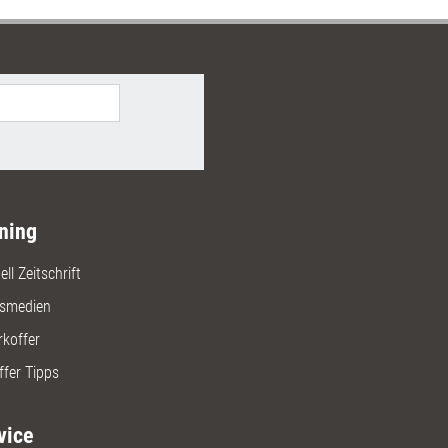
en.
ning
ll Zeitschrift
gsmedien
rkoffer
ffer Tipps
vice