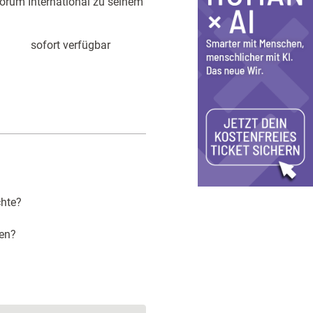
forum International zu seinem
sofort verfügbar
chte?
zen?