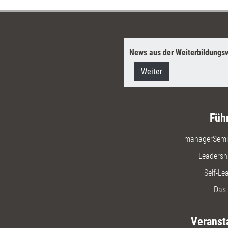
News aus der Weiterbildungsw
Weiter
Füh
managerSemi
Leadersh
Self-Le
Das 
Veranst