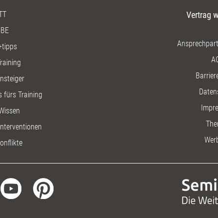
TT
Vertrag w
BE
Ansprechpart
+tipps
A
raining
Barriere
insteiger
Daten
 fürs Training
Impr
Wissen
The
nterventionen
Wer
onflikte