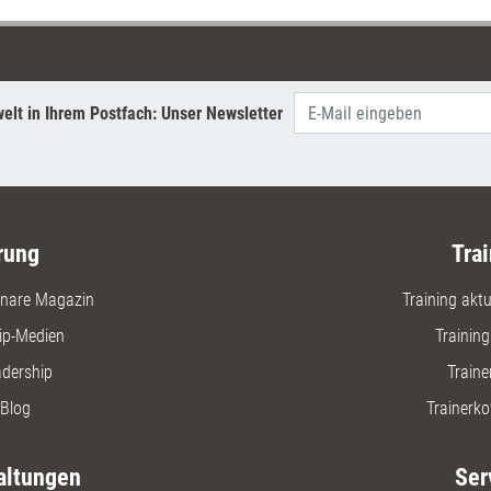
erschließ
elt in Ihrem Postfach: Unser Newsletter
rung
Trai
nare Magazin
Training aktue
ip-Medien
Trainin
adership
Traine
Blog
Trainerko
altungen
Ser