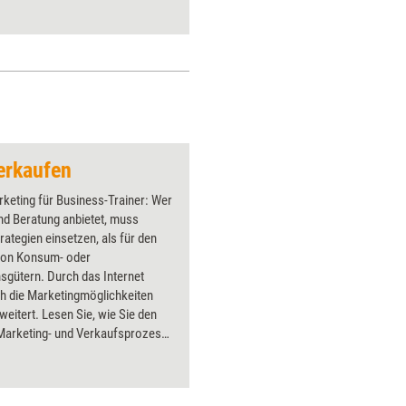
erkaufen
keting für Business-Trainer: Wer
nd Beratung anbietet, muss
rategien einsetzen, als für den
von Konsum- oder
sgütern. Durch das Internet
h die Marketingmöglichkeiten
eitert. Lesen Sie, wie Sie den
)Marketing- und Verkaufsprozess
ch gestalten können. Erfahren Sie,
entscheidungen ablaufen und wie
mit System Ihren Markt