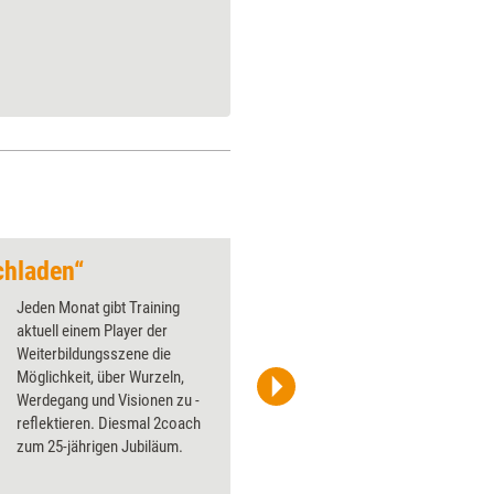
chladen“
Von Zufällen und d
Jeden Monat gibt Training
aktuell einem Player der
Weiterbildungsszene die
Möglichkeit, über Wurzeln,
Werdegang und Visionen zu ­
Sascha Schürmann
reflektieren. Diesmal 2coach
zum 25-jährigen ­Jubiläum.