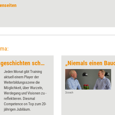
enseiten
ema:
„Gemeinsam Erfolgsgeschichten schreiben“
„Niemals einen Bau
Jeden Monat gibt Training
aktuell einem Player der
Weiterbildungsszene die
Möglichkeit, über Wurzeln,
Werdegang und Visionen zu ­
2coach
reflektieren. Diesmal
Competence on Top zum 20-
jährigen ­Jubiläum.