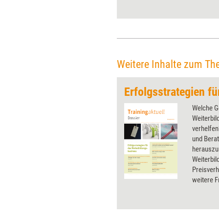
Weitere Inhalte zum Th
Welche G
Weiterbi
verhelfen
und Bera
herauszu
Weiterbil
Preisver
weitere F
und das M
Weiterbil
dieses Do