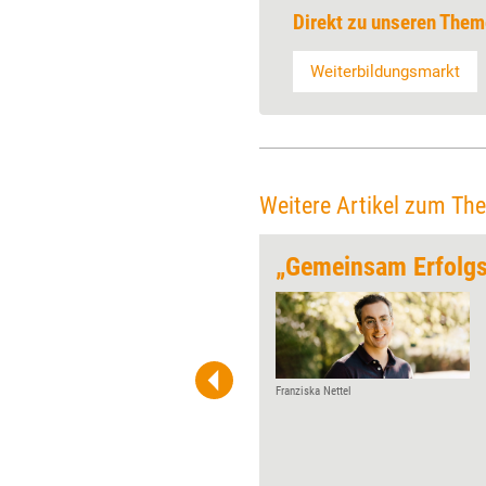
Direkt zu unseren Them
Weiterbildungsmarkt
Weitere Artikel zum Th
ein Wunschauftrag“
Das Trainings- und
Beratungsunternehmen
KAYENTA gibt es bereits seit
1998. Inhaber Werner Plewa
spricht im Interview anlässlich
Franziska Nettel
des 25-jährigen Jubiläums über
den ungewöhnlichsten Auftrag
und das zurzeit erfolgreichste
Angebot.