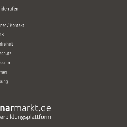
iderrufen
ner / Kontakt
GB
freiheit
schutz
essum
men
bung