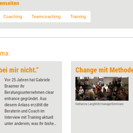
enseiten
Coaching
Teamcoaching
Training
ema:
bei mir nicht.“
Change mit Methode
Vor 25 Jahren hat Gabriele
Braemer ihr
Beratungsunternehmen clear
entrance gegründet. Aus
diesem Anlass erzählt die
Katharina Langfeldt/managerSeminare
Beraterin und Coach im
Interview mit Training aktuell
unter anderem, was ihr bisher
ungewöhnlichster Auftrag war