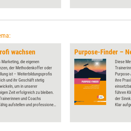
und welcher Musiker ihr Team
bereichern würde.
ema:
rofi wachsen
Purpose-Finder – N
 Marketing, die eigenen
Diese Me
zen, der Methodenkoffer oder
Trainerin
ellung ist – Weiterbildungsprofis
Purpose-A
ch und ihr Geschäft stetig
ihre Prax
wickeln, um in unserer
einsetzb
bigen Zeit erfolgreich zu bleiben.
führen Kl
 Trainerinnen und Coachs
der Sinn
ähig aufstellen und professionell
Klar aufg
nlich wachsen, zeigt das
leicht ve
Orientier
Veränder
organisat