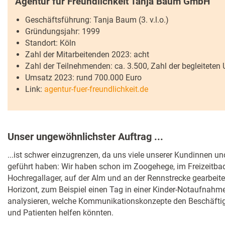
Agentur für Freundlichkeit Tanja Baum GmbH
Geschäftsführung: Tanja Baum (3. v.l.o.)
Gründungsjahr: 1999
Standort: Köln
Zahl der Mitarbeitenden 2023: acht
Zahl der Teilnehmenden: ca. 3.500, Zahl der begleiteten
Umsatz 2023: rund 700.000 Euro
Link:
agentur-fuer-freundlichkeit.de
Unser ungewöhnlichster Auftrag ...
...ist schwer einzugrenzen, da uns viele unserer Kundinnen 
geführt haben: Wir haben schon im Zoogehege, im Freizeitba
Hochregallager, auf der Alm und an der Rennstrecke gearbeitet
Horizont, zum Beispiel einen Tag in einer Kinder-Notaufnahm
analysieren, welche Kommunikationskonzepte den Beschäftig
und Patienten helfen könnten.