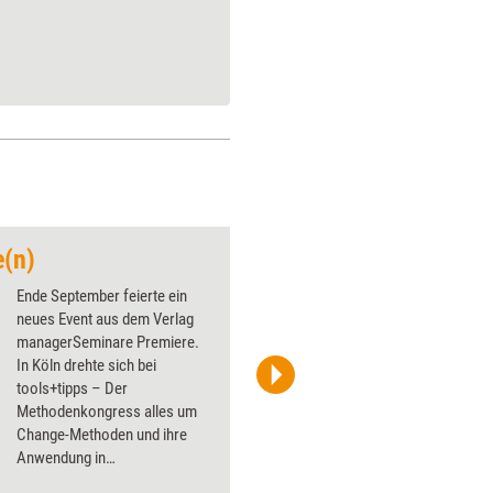
(n)
Messen und Kongre
Ende September feierte ein
neues Event aus dem Verlag
managerSeminare Premiere.
In Köln drehte sich bei
tools+tipps – Der
Abdulloh – stock.adobe.com
Methodenkongress alles um
Change-Methoden und ihre
Anwendung in
Präsenzformaten für Training,