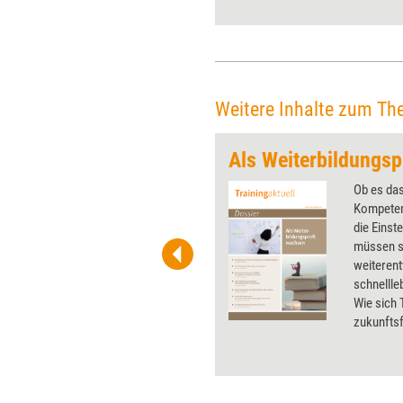
Weitere Inhalte zum Th
Als Weiterbildungsp
 wirkungsvolle Grafiken für
Ob es das
 und Pinnwand, für Handouts und
Kompeten
t-Charts erleichtern Ihre
die Einst
he. Als Mitglied von Training
müssen si
ben Sie Flatrate-Zugriff auf alle
weiterent
schnellle
Wie sich
zukunftsf
wie persö
Dossier.