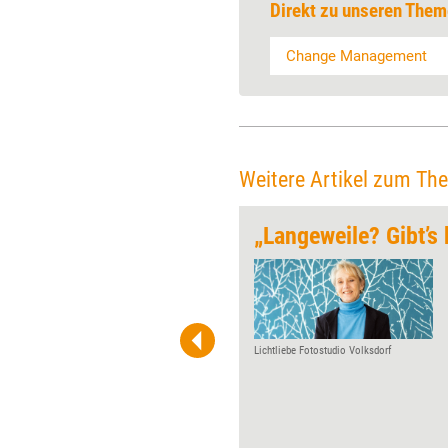
Direkt zu unseren Them
Change Management
Weitere Artikel zum Th
rwunden
„Langeweile? Gibt’s 
Nach zweieinhalb Jahren
Corona-Pandemie hellt sich die
Stimmung in der
Weiterbildungsbranche wieder
auf. Das legen die Ergebnisse
Lichtliebe Fotostudio Volksdorf
einer aktuellen Umfrage nahe.
Vor allem in Sachen Inhouse-
Maßnahmen blicken die
Anbieter positiv in die Zukunft.