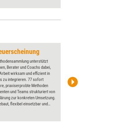
Coaching und Beratung.
euerscheinung
Schifffahrt
thodensammlung unterstützt
Über 1000
nen, Berater und Coachs dabei,
Flipchart
rbeit wirksam und effizient in
PowerPoin
is zu integrieren. 77 sofort
Bildsprac
are, praxiserprobte Methoden
aktuell ha
ienten und Teams strukturiert von
Bilder.
klärung zur konkreten Umsetzung.
ebaut, flexibel einsetzbar und
rmittelbar schaffen sie schnell
ung, fördern nachhaltige
ung und stärken persönliche wie
ionale Entwicklung – ergänzt