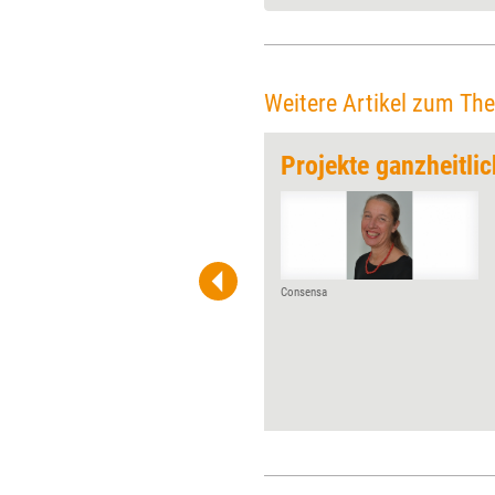
Weitere Artikel zum Th
Coaching
Projekte ganzheitlic
Jeden Monat gibt Training
aktuell einem Player der
Weiterbildungsszene die
Möglichkeit, über Wurzeln,
Werdegang und Visionen zu ­
Consensa
reflektieren. Diesmal der
Redeakademie zum 15-
jährigen ­Jubiläum.