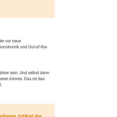
der vor neue
tionskomik und Out-of-the-
ärker sein. Und selbst dann
ieren könnte. Das ist das
l.
nfreien Artikel der