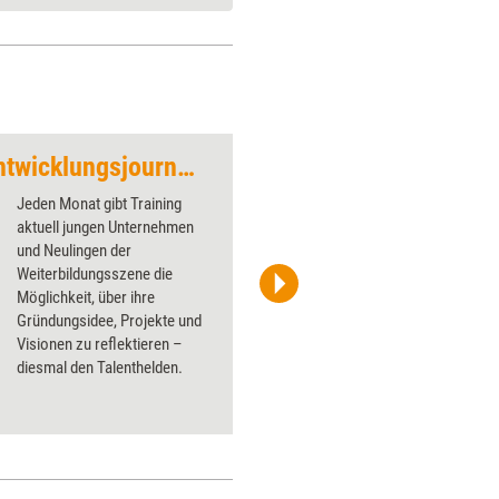
Befähigung durch Entwicklungsjourneys
Von Zufällen und d
Jeden Monat gibt Training
aktuell jungen Unternehmen
und Neulingen der
Weiterbildungsszene die
Möglichkeit, über ihre
Sascha Schürmann
Gründungsidee, Projekte und
Visionen zu ­reflektieren –
diesmal den Talenthelden.