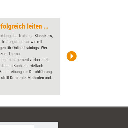
Change-Trainings erfolgreich leiten – Reloaded
Glühbirne zeigt nac
klung des Trainings-Klassikers,
Über 1000
 6 Trainingstagen sowie mit
Flipchart
en für Online-Trainings. Wer
PowerPoin
s zum Thema
Bildsprac
ungsmanagement vorbereitet,
aktuell ha
t diesem Buch eine vielfach
Bilder.
 Beschreibung zur Durchführung.
 stellt Konzepte, Methoden und
 für die Praxis zur Verfügung,
in der Anwendung im Arbeitsalltag
nd zu erfolgreichen
ungsprojekten beigetragen
ie kommen aus systemischen,
sychologischen sowie
tionsentwicklungsspezifischen
kisten. Das Trainingscurriculum