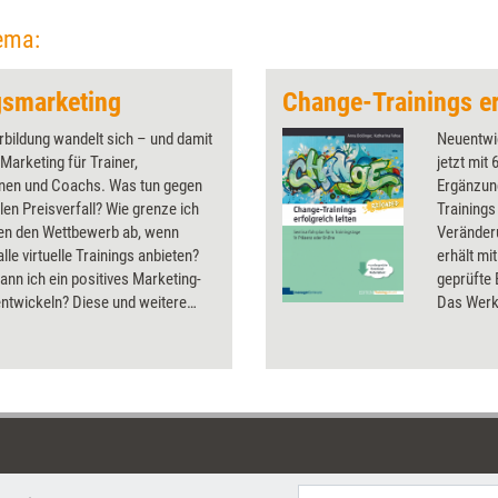
ema:
gsmarketing
rbildung wandelt sich – und damit
Neuentwic
Marketing für Trainer,
jetzt mit
nnen und Coachs. Was tun gegen
Ergänzung
alen Preisverfall? Wie grenze ich
Training
en den Wettbewerb ab, wenn
Veränder
alle virtuelle Trainings anbieten?
erhält mi
ann ich ein positives Marketing-
geprüfte
ntwickeln? Diese und weitere
Das Werk
Fragen rund ums
Werkzeuge
marketing klärt das Dossier.
die sich 
bewährt u
Veränder
haben. S
gestaltp
organisa
Werkzeug