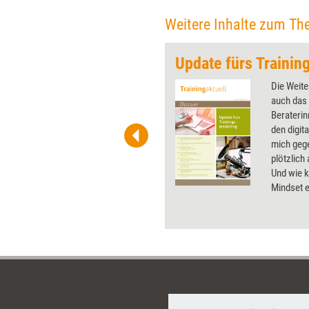
Weitere Inhalte zum Th
h rechts
Update fürs Trainin
 wirkungsvolle Grafiken für
Die Weite
 und Pinnwand, für Handouts und
auch das 
t-Charts erleichtern Ihre
Berateri
he. Als Mitglied von Training
den digit
ben Sie Flatrate-Zugriff auf alle
mich geg
plötzlich 
Und wie k
Mindset e
aktuelle 
Trainings