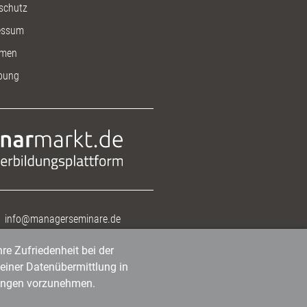
schutz
essum
men
bung
info@managerseminare.de
re Zufriedenheit bei der
einer Datenübermittlung in
tlungen vorzunehmen.