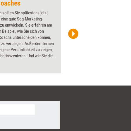
Coaches
Dumm
 sollten Sie spätestens jetzt
Über 1000
 eine gute Sog-Marketing-
Flipchart
 zu entwickeln. Sie erfahren am
PowerPoin
 Beispiel, wie Sie sich von
Bildsprac
Coachs unterscheiden können,
aktuell ha
h zu verbiegen. Außerdem lernen
Bilder.
 eigene Persönlichkeit zu zeigen,
berinszenieren. Und wie Sie die
sten Marketinginstrumente
oll und seriös einsetzen.