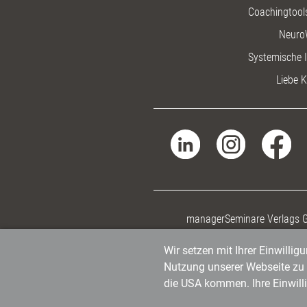
Coachingtools
Neuro
Systemische I
Liebe K
managerSeminare Verlags
Wir setzen mit Ihrer Einwilli
Nutzung unserer Webseite zu v
die USA kommen. Ihre Einwill