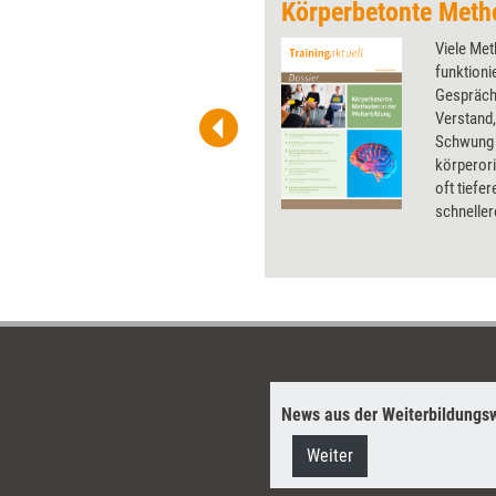
 wirkungsvolle Grafiken für
Viele Me
 und Pinnwand, für Handouts und
funktioni
t-Charts erleichtern Ihre
Gespräch
he. Als Mitglied von Training
Verstand,
ben Sie Flatrate-Zugriff auf alle
Schwung 
körperori
oft tiefe
schneller
Dossier s
Warm-Up 
News aus der Weiterbildungsw
Weiter