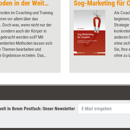
Körperbetonte Methoden in der Weiterbildung
Sog-Marketing für 
thoden im Coaching und Training
Als Coach
eren vor allem über das
beginnen,
. Doch was, wenn nicht nur der
Strategie
 sondern auch der Körper in
konkreten
gebracht werden soll? Mit
anderen 
entierten Methoden lassen sich
ohne sic
re Themen bearbeiten und
Sie, Ihre
e Ergebnisse erzielen. Das
ohne zu ü
tellt einige vor – vom bewegten
bewährte
im Seminar bis hin zur Proxemik.
wirkungsv
elt in Ihrem Postfach: Unser Newsletter