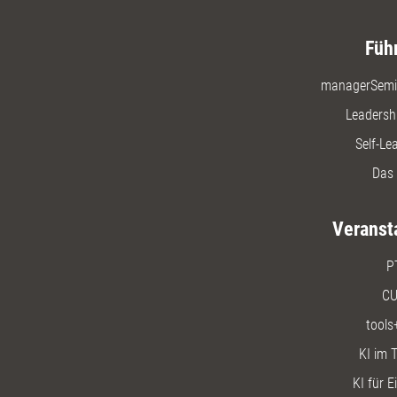
Füh
managerSemi
Leadersh
Self-Le
Das 
Veranst
P
CU
tools
KI im T
KI für E