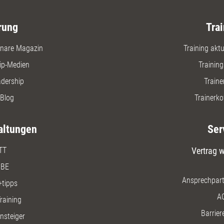
rung
Trai
nare Magazin
Training aktue
ip-Medien
Trainin
adership
Traine
Blog
Trainerko
altungen
Ser
TT
Vertrag w
BE
Ansprechpart
+tipps
A
raining
Barriere
insteiger