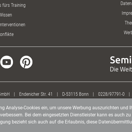
Daten
 fürs Training
Impr
Wissen
The
nterventionen
Wer
onflikte
 GmbH
|
Endenicher Str. 41
|
D-53115 Bonn
|
0228/97791-0
|
gung Analyse-Cookies ein, um unsere Werbung auszurichten und Ih
erbessern. Bei dem eingesetzten Dienstleister kann es auch zu 
igung bezieht sich auch auf die Erlaubnis, diese Datenübermit