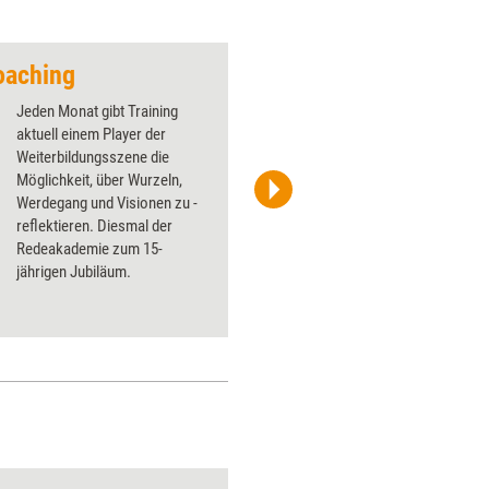
Coaching
tools+tipps – Der 
Jeden Monat gibt Training
aktuell einem Player der
Weiterbildungsszene die
Möglichkeit, über Wurzeln,
Werdegang und Visionen zu ­
managerSeminare
reflektieren. Diesmal der
Redeakademie zum 15-
jährigen ­Jubiläum.