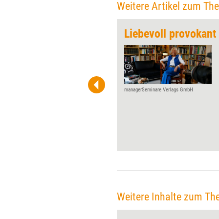
Weitere Artikel zum Th
Die Sache mit der seelischen Gesundheit
Liebevoll provokant
Viele Führungskräfte wirken
souverän, obwohl sie innere
Konflikte mit sich tragen, die
im Coaching kaum sichtbar
werden. Im neuen Teil seiner
managerSeminare Verlags GmbH
Serie erläutert Berater Klaus
Eidenschink, warum
beruflicher Erfolg seelische
Nöte überdecken kann – und
weshalb Beratung nur dann
wirksam wird, wenn auch das
Unbewusste in den Blick rückt.
Weitere Inhalte zum Th