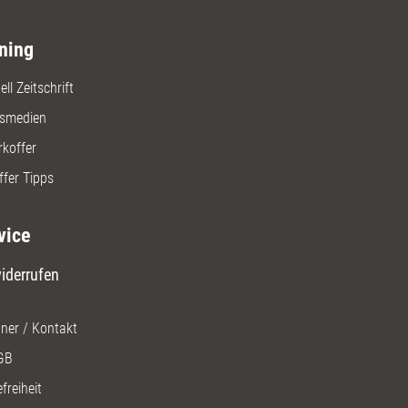
ning
ll Zeitschrift
gsmedien
rkoffer
ffer Tipps
vice
iderrufen
ner / Kontakt
GB
freiheit