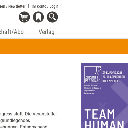
eren / Newsletter
Ihr Konto
/ Login
chaft/Abo
Verlag
ress statt. Die Veranstalter,
s grundlegendes
iehungen. Entsprechend