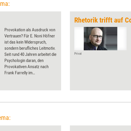
ema:
Rhetorik trifft auf 
Provokation als Ausdruck von
Vertrauen? Für E. Noni Höfner
ist das kein Widerspruch,
sondern berufliches Leitmotiv.
Seit rund 40 Jahren arbeitet die
Privat
Psychologin daran, den
Provokativen Ansatz nach
Frank Farrelly im
deutschsprachigen Raum lern-
und lehrbar sowie für Beratung
und Coaching nutzbar zu
machen. Für ihre Pionierarbeit
wird sie auf den Petersberger
Trainertagen 2026 mit dem Life
Achievement Award (LAA)
ema:
ausgezeichnet.