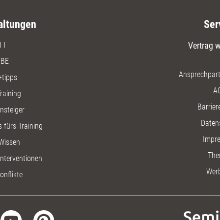
altungen
Ser
TT
Vertrag w
BE
Ansprechpart
+tipps
A
raining
Barriere
insteiger
Daten
 fürs Training
Impr
Wissen
The
nterventionen
Wer
onflikte