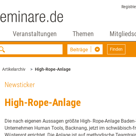
Registri
Veranstaltungen
Themen
Mitglieds
Beiträge
Finden
Artikelarchiv
High-Rope-Anlage
Newsticker
High-Rope-Anlage
Die nach eigenen Aussagen größte High- Rope-Anlage Baden
Unternehmen Human Tools, Backnang, jetzt im schwäbisch-f
Wüstenrot errichtet. Die Anlage ist auf methodische Teamtrai