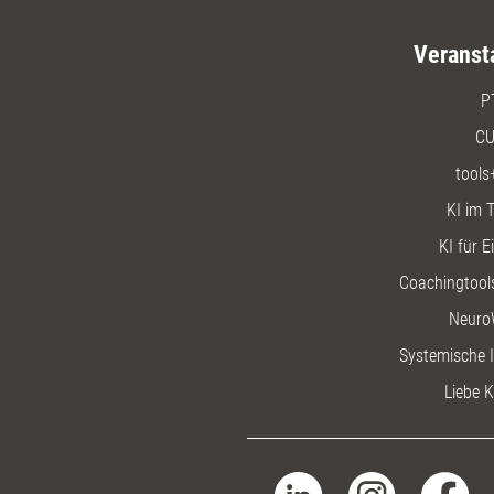
Veranst
P
CU
tools
KI im T
KI für E
Coachingtools
Neuro
Systemische I
Liebe K