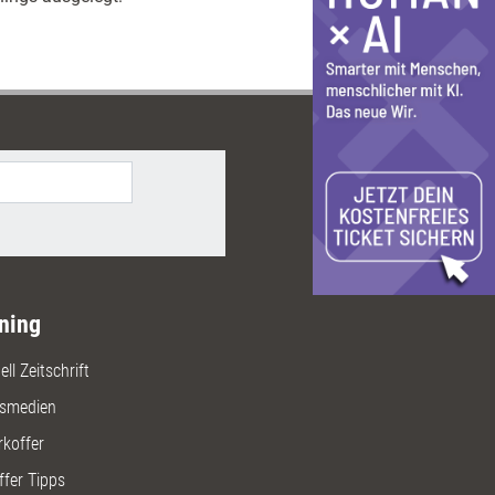
ning
ll Zeitschrift
gsmedien
rkoffer
ffer Tipps