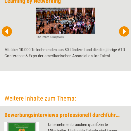
Learning by Networking
The Photo Group/ATD
Mit über 10.000 Teilnehmenden aus 80 Ländern fand die diesjährige ATD
Conference & Expo der amerikanischen Association for Talent
Development in Washington, D.C. statt. Auch eine Delegation von
Weiterbildungsprofis aus Deutschland, Österreich und der Schweiz
reiste Mitte Mai zu dem mehrtägigen Event. Training aktuell hat mit ihrer
Hilfe Eindrücke und Erkenntnisse der Konferenz zusammengestellt.
Weitere Inhalte zum Thema:
Bewerbungsinterviews professionell durchführen (Trainingskonzept)
Unternehmen brauchen qualifizierte
Mitarbeiter. Und echte Talente sind knapp.