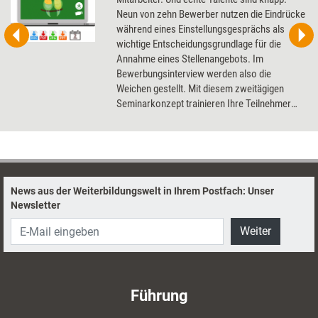
Neun von zehn Bewerber nutzen die Eindrücke
während eines Einstellungsgesprächs als
wichtige Entscheidungsgrundlage für die
Annahme eines Stellenangebots. Im
Bewerbungsinterview werden also die
Weichen gestellt. Mit diesem zweitägigen
Seminarkonzept trainieren Ihre Teilnehmer
praxisnah die Vorbereitung, Durchführung und
Nachbereitung professioneller
Bewerbungsinterviews - angefangen mit dem
Erstellen eigener Anforderungsprofile bis hin
zur Arbeit mit Interviewleitfäden und der
News aus der Weiterbildungswelt in Ihrem Postfach: Unser
Auswertung des beobachteten
Newsletter
Bewerberverhaltens. Dabei lernen sie den
Einsatz ausgewählter Interviewtechniken
Weiter
kennen und simulieren Bewerberinterviews
per Rollenspiel. Die Teilnehmer werden so
befähigt, Bewerbungsprozesse effizient zu
gestalten und die bestgeeigneten Mitarbeiter
Führung
für ihr Unternehmen zu identifizieren.