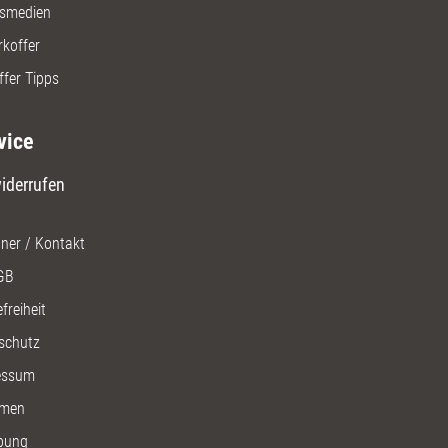
gsmedien
rkoffer
ffer Tipps
vice
iderrufen
ner / Kontakt
GB
freiheit
schutz
essum
men
bung