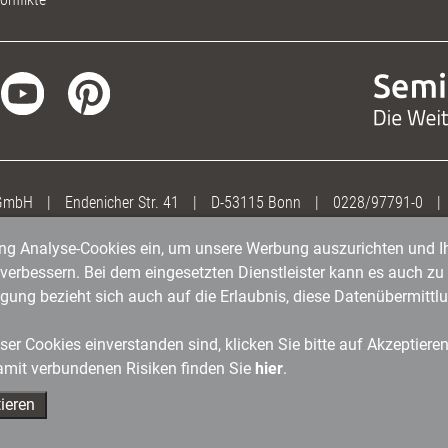
 GmbH
|
Endenicher Str. 41
|
D-53115 Bonn
|
0228/97791-0
|
gung Analyse-Cookies ein, um unsere Werbung auszurichten und Ih
erbessern. Bei dem eingesetzten Dienstleister kann es auch zu 
igung bezieht sich auch auf die Erlaubnis, diese Datenübermit
er Cookies einverstanden sind, klicken Sie bitte auf Akzeptiere
amit verbundenen Risiken finden Sie
hier
.
ieren