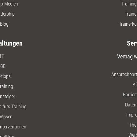
ip-Medien
Trainin
adership
Traine
Blog
Trainerko
altungen
Ser
TT
Vertrag w
BE
Ansprechpart
+tipps
A
raining
Barriere
insteiger
Daten
 fürs Training
Impr
Wissen
The
nterventionen
Wer
onflikte