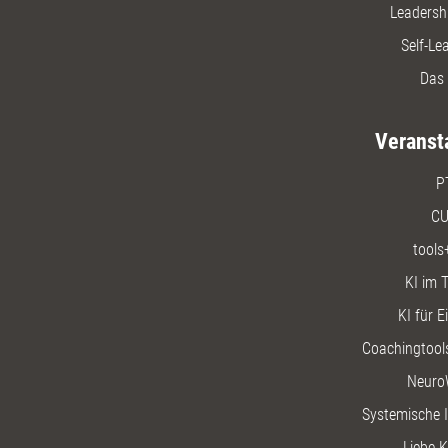
Leadersh
Self-Le
Das 
Veranst
P
CU
tools
KI im T
KI für E
Coachingtools
Neuro
Systemische I
Liebe K