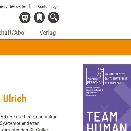
eren / Newsletter
Ihr Konto
/ Login
chaft/Abo
Verlag
 Ulrich
1997 verstorbene, ehemalige
 Sys-temorientierten
darunter das St. Galler