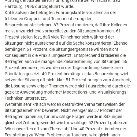
Auftrag der Akademie für Führungskräfte der Wirtschaft, Bad
Harzburg, 1996 durchgeführt wurde.
Kritik äußern die befragten Führungskräfte vor allem an der
fehlenden Gruppen- und Teamorientierung der
Besprechungsteilnehmer. 67 Prozent monieren, daß ihre Kollegen
meist unzureichend vorbereitet zu den Sitzungen kommen. 61
Prozent stellen fest, daß viele Teilnehmer sich während der
Sitzungen nicht ausreichend auf die Sache konzentrieren. Ebenso
bemängeln 61 Prozent, die Sitzungsergebnisse würden nicht
konsequent in die Praxis umgesetzt. Entsprechend kritisieren die
Befragten auch die mangelnde Zielorientierung von Sitzungen: 56
Prozent bedauern, es würden in der Tagesordnung keine klaren
Prioritäten gesetzt. 49 Prozent bemängeln, das Besprechungsziel
sei vor der Sitzung oft nicht klar. 51 Prozent bringen zum Ausdruck,
die Lösung schwieriger Themen werde nicht ausreichend durch die
gezielte Anwendung moderner Moderations- und Visualisierungs-
Techniken unterstützt.
Weiterhin sehr kritisch werden destruktive Verhaltensweisen der
Sitzungsteilnehmer bewertet. Nicht weniger als 57 Prozent der
Befragten gaben an, für unwichtige Fragen werde in Sitzungen
gleichviel Zeit aufgewendet wie für wichtige. 52 Prozent gaben zu:
'Wir schweiften oft vom Thema ab.' Und 40 Prozent stimmten der
Feststellung zu 'Wenn Probleme auftauchen, wird gleich nach