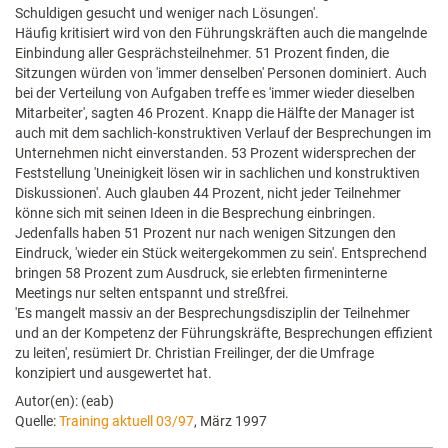
Schuldigen gesucht und weniger nach Lösungen'.
Häufig kritisiert wird von den Führungskräften auch die mangelnde
Einbindung aller Gesprächsteilnehmer. 51 Prozent finden, die
Sitzungen würden von 'immer denselben' Personen dominiert. Auch
bei der Verteilung von Aufgaben treffe es 'immer wieder dieselben
Mitarbeiter', sagten 46 Prozent. Knapp die Hälfte der Manager ist
auch mit dem sachlich-konstruktiven Verlauf der Besprechungen im
Unternehmen nicht einverstanden. 53 Prozent widersprechen der
Feststellung 'Uneinigkeit lösen wir in sachlichen und konstruktiven
Diskussionen'. Auch glauben 44 Prozent, nicht jeder Teilnehmer
könne sich mit seinen Ideen in die Besprechung einbringen.
Jedenfalls haben 51 Prozent nur nach wenigen Sitzungen den
Eindruck, 'wieder ein Stück weitergekommen zu sein'. Entsprechend
bringen 58 Prozent zum Ausdruck, sie erlebten firmeninterne
Meetings nur selten entspannt und streßfrei.
'Es mangelt massiv an der Besprechungsdisziplin der Teilnehmer
und an der Kompetenz der Führungskräfte, Besprechungen effizient
zu leiten', resümiert Dr. Christian Freilinger, der die Umfrage
konzipiert und ausgewertet hat.
Autor(en): (eab)
Quelle:
Training aktuell 03/97
, März 1997