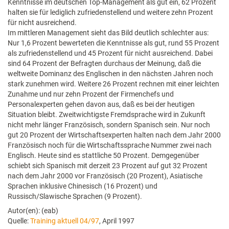
Kenntnisse im deutschen Top-Management als gut ein, 62 Prozent
halten sie für lediglich zufriedenstellend und weitere zehn Prozent
für nicht ausreichend.
Im mittleren Management sieht das Bild deutlich schlechter aus:
Nur 1,6 Prozent bewerteten die Kenntnisse als gut, rund 55 Prozent
als zufriedenstellend und 45 Prozent für nicht ausreichend. Dabei
sind 64 Prozent der Befragten durchaus der Meinung, daß die
weltweite Dominanz des Englischen in den nächsten Jahren noch
stark zunehmen wird. Weitere 26 Prozent rechnen mit einer leichten
Zunahme und nur zehn Prozent der Firmenchefs und
Personalexperten gehen davon aus, daß es bei der heutigen
Situation bleibt. Zweitwichtigste Fremdsprache wird in Zukunft
nicht mehr länger Französisch, sondern Spanisch sein. Nur noch
gut 20 Prozent der Wirtschaftsexperten halten nach dem Jahr 2000
Französisch noch für die Wirtschaftssprache Nummer zwei nach
Englisch. Heute sind es stattliche 50 Prozent. Demgegenüber
schiebt sich Spanisch mit derzeit 23 Prozent auf gut 32 Prozent
nach dem Jahr 2000 vor Französisch (20 Prozent), Asiatische
Sprachen inklusive Chinesisch (16 Prozent) und
Russisch/Slawische Sprachen (9 Prozent).
Autor(en): (eab)
Quelle:
Training aktuell 04/97
, April 1997