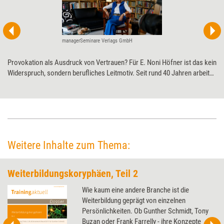
managerSeminare Verlags GmbH
Provokation als Ausdruck von Vertrauen? Für E. Noni Höfner ist das kein
Widerspruch, sondern berufliches Leitmotiv. Seit rund 40 Jahren arbeitet
die Psychologin daran, den Provokativen Ansatz nach Frank Farrelly im
deutschsprachigen Raum lern- und lehrbar sowie für Beratung und
Coaching nutzbar zu machen. Für ihre Pionierarbeit wird sie auf den
Petersberger Trainertagen 2026 mit dem Life Achievement Award (LAA)
ausgezeichnet.
Weitere Inhalte zum Thema:
Weiterbildungskoryphäen, Teil 2
Wie kaum eine andere Branche ist die
Weiterbildung geprägt von einzelnen
Persönlichkeiten. Ob Gunther Schmidt, Tony
Buzan oder Frank Farrelly - ihre Konzepte