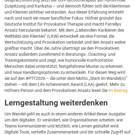
Zuspitzung und Karikatur – und dennoch fühlen sich die Klientinnen
und Klienten sichtbar verstanden. Aus dieser Erfahrung entsteht
nach und nach ein neuer beruflicher Fokus. Höfner gründet das
Deutsche Institut für Provokative Therapie und macht Farrellys
Ansatz hierzulande bekannt. Mit dem „Liebevollen Karikieren des
Weltbilds des Klienten“ (LKW) entwickelt sie eine Formel, die
Wertschätzung und Provokation verbindet und den Ansatz weiter
greifbar macht. Über die Jahre überträgt sie den Provokativen
Ansatz außerdem zunehmend in Beratungs-, Coaching- und
Trainingskontexte und zeigt, wie humorvolle Konfrontation
Menschen dabei unterstützt, festgefahrene Muster zu erkennen
und neue Handlungsoptionen zu entwickeln. Für diesen Weg wird
sie auf den #PTT2026 – die unter dem Motto „Stark im Wandel(n)“
stehen – mit dem Life Achievement Award (LAA) geehrt. Mehr zu
Höfners Person und dem Provokativen Ansatz lesen Sie
im Beitrag
.
Lerngestaltung weiterdenken
Um Wandel geht es auch in einem anderen Artikel dieser Ausgabe:
um den digitalen. Er verändert, wie Organisationen arbeiten, wie
Teams kommunizieren und letztlich, wie Lernen gestaltet wird.
Digitale Tools, verteilte Zusammenarbeit und der schnelle Zugriff auf