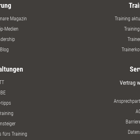
rung
Trai
nare Magazin
Training aktue
ip-Medien
Trainin
adership
Traine
Blog
Trainerko
altungen
Ser
TT
Vertrag w
BE
Ansprechpart
+tipps
A
raining
Barriere
insteiger
Daten
 fürs Training