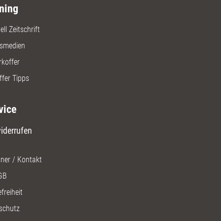
ning
ll Zeitschrift
gsmedien
rkoffer
ffer Tipps
vice
iderrufen
ner / Kontakt
GB
freiheit
schutz