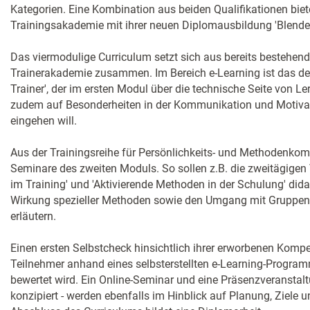
Kategorien. Eine Kombination aus beiden Qualifikationen biet
Trainingsakademie mit ihrer neuen Diplomausbildung 'Blended
Das viermodulige Curriculum setzt sich aus bereits bestehen
Trainerakademie zusammen. Im Bereich e-Learning ist das der
Trainer', der im ersten Modul über die technische Seite von L
zudem auf Besonderheiten in der Kommunikation und Motivati
eingehen will.
Aus der Trainingsreihe für Persönlichkeits- und Methodenk
Seminare des zweiten Moduls. So sollen z.B. die zweitägigen
im Training' und 'Aktivierende Methoden in der Schulung' dida
Wirkung spezieller Methoden sowie den Umgang mit Gruppen
erläutern.
Einen ersten Selbstcheck hinsichtlich ihrer erworbenen Kompe
Teilnehmer anhand eines selbsterstellten e-Learning-Progra
bewertet wird. Ein Online-Seminar und eine Präsenzveranstalt
konzipiert - werden ebenfalls im Hinblick auf Planung, Ziele 