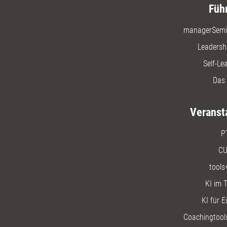
Füh
managerSemi
Leadersh
Self-Le
Das 
Veranst
P
CU
tools
KI im T
KI für E
Coachingtools