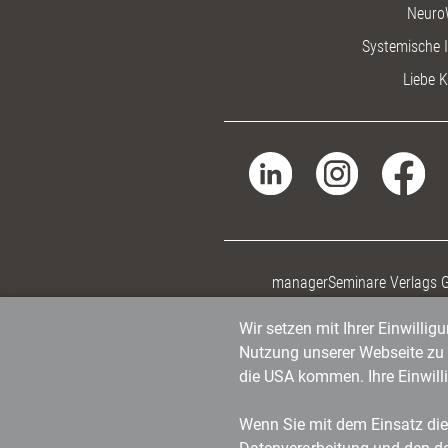
Neuro
Systemische I
Liebe K
managerSeminare Verlags
Wir setzen mit Ihrer Einwilli
Nutzung unserer Webseite zu v
die USA kommen. Ihre Einwill
Wenn Sie mit dem Einsatz dies