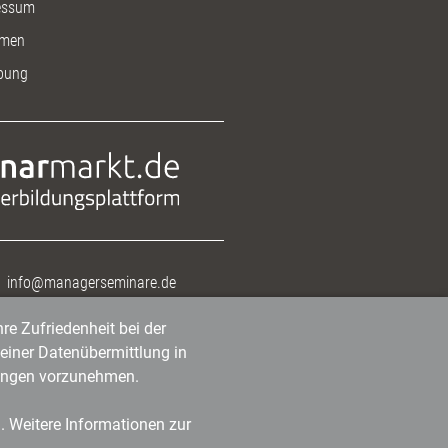
essum
men
bung
info@managerseminare.de
re Zufriedenheit bei der
einer Datenübermittlung in
tlungen vorzunehmen.
n. Weitere Informationen zur