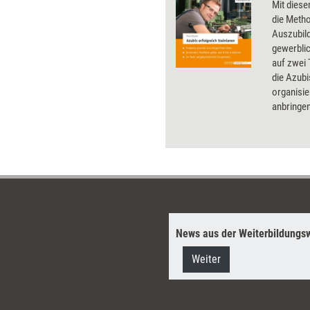
Mit diese
die Meth
Auszubil
gewerbli
auf zwei 
die Azubi
organisie
anbringen
betrachte
News aus der Weiterbildungsw
Weiter