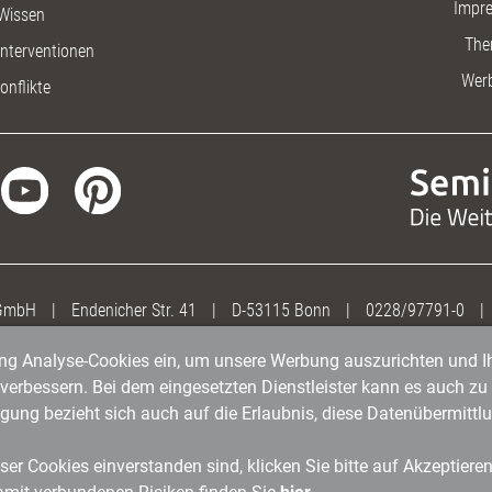
Impr
Wissen
The
nterventionen
Wer
onflikte
 GmbH
|
Endenicher Str. 41
|
D-53115 Bonn
|
0228/97791-0
|
gung Analyse-Cookies ein, um unsere Werbung auszurichten und Ih
erbessern. Bei dem eingesetzten Dienstleister kann es auch zu 
igung bezieht sich auch auf die Erlaubnis, diese Datenübermit
er Cookies einverstanden sind, klicken Sie bitte auf Akzeptiere