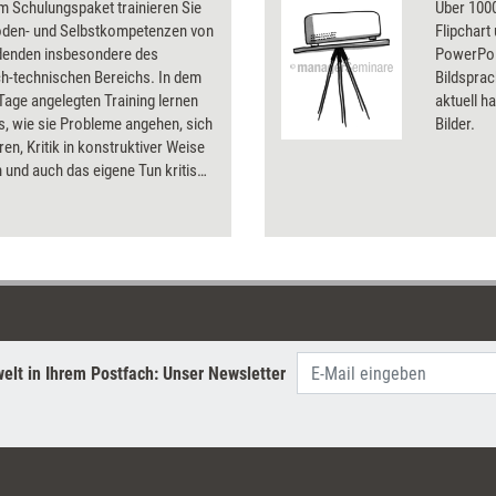
m Schulungspaket trainieren Sie
Über 1000
oden- und Selbstkompetenzen von
Flipchart
denden insbesondere des
PowerPoin
ch-technischen Bereichs. In dem
Bildsprac
Tage angelegten Training lernen
aktuell ha
s, wie sie Probleme angehen, sich
Bilder.
ren, Kritik in konstruktiver Weise
 und auch das eigene Tun kritisch
n.
elt in Ihrem Postfach: Unser Newsletter