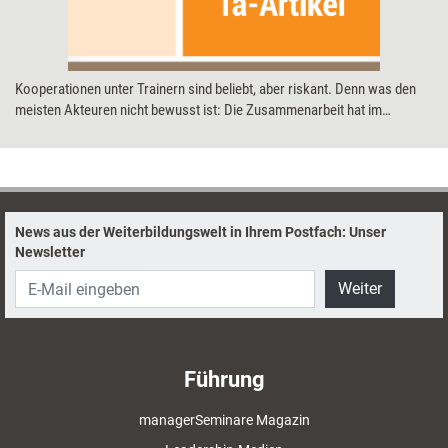
Kooperationen unter Trainern sind beliebt, aber riskant. Denn was den
meisten Akteuren nicht bewusst ist: Die Zusammenarbeit hat im
Schadensfall automatisch rechtliche Folgen – auch wenn dazu nichts
Spezifisches vereinbart wurde. Wer im Vorfeld die passende Rechtsform
wählt, kann das eigene Risiko minimieren.
News aus der Weiterbildungswelt in Ihrem Postfach: Unser
Newsletter
Weiter
Führung
managerSeminare Magazin